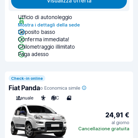
Visualizza offerta
Ufficio di autonoleggio
Mostra i dettagli della sede
Deposito basso
Conferma immediata!
Chilometraggio illimitato
Paga adesso
Check-in online
Fiat Panda
o Economica simile
Manuale
5
A/C
4
24,91 €
al giorno
Cancellazione gratuita