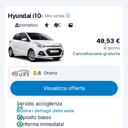
Hyundai i10
o Mini simile
Automatico
4
A/C
5
49,53 €
al giorno
Cancellazione gratuita
8,8
Ottimo
Visualizza offerta
Servizio accoglienza
Mostra i dettagli della sede
Deposito basso
Conferma immediata!