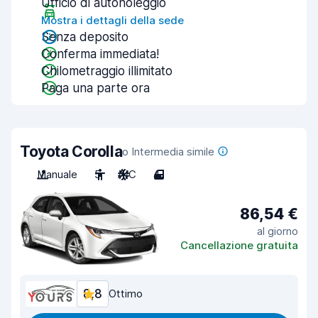
Ufficio di autonoleggio
Mostra i dettagli della sede
Senza deposito
Conferma immediata!
Chilometraggio illimitato
Paga una parte ora
Toyota Corolla
o Intermedia simile
Manuale
5
A/C
4
86,54 €
al giorno
Cancellazione gratuita
8,8
Ottimo