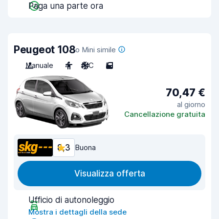
Paga una parte ora
Peugeot 108
o Mini simile
Manuale
4
A/C
5
70,47 €
al giorno
Cancellazione gratuita
8,3
Buona
Visualizza offerta
Ufficio di autonoleggio
Mostra i dettagli della sede