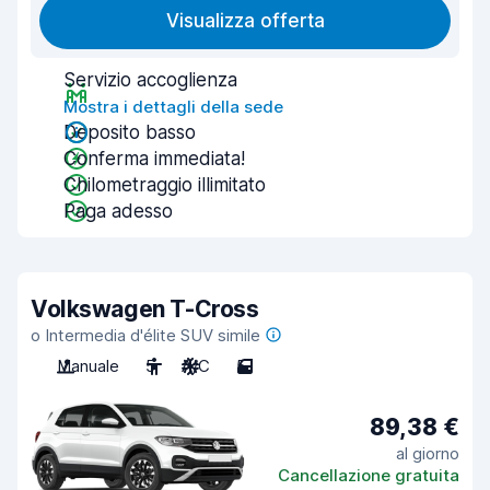
Visualizza offerta
Servizio accoglienza
Mostra i dettagli della sede
Deposito basso
Conferma immediata!
Chilometraggio illimitato
Paga adesso
Volkswagen T-Cross
o Intermedia d'élite SUV simile
Manuale
5
A/C
5
89,38 €
al giorno
Cancellazione gratuita