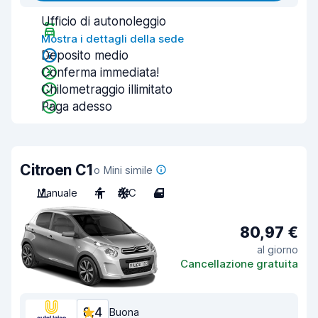
Ufficio di autonoleggio
Mostra i dettagli della sede
Deposito medio
Conferma immediata!
Chilometraggio illimitato
Paga adesso
Citroen C1
o Mini simile
Manuale
4
A/C
4
80,97 €
al giorno
Cancellazione gratuita
8,4
Buona