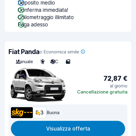
Deposito medio
Conferma immediata!
Chilometraggio illimitato
Paga adesso
Fiat Panda
o Economica simile
Manuale
5
A/C
5
72,87 €
al giorno
Cancellazione gratuita
8,3
Buona
Visualizza offerta