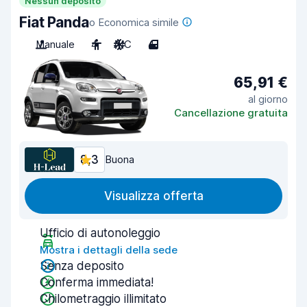
Nessun deposito
Fiat Panda
o Economica simile
Manuale
4
A/C
4
65,91 €
al giorno
Cancellazione gratuita
8,3
Buona
Visualizza offerta
Ufficio di autonoleggio
Mostra i dettagli della sede
Senza deposito
Conferma immediata!
Chilometraggio illimitato