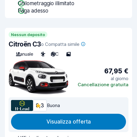
Chilometraggio illimitato
Paga adesso
Nessun deposito
Citroën C3
o Compatta simile
Manuale
5
A/C
5
67,95 €
al giorno
Cancellazione gratuita
8,3
Buona
Visualizza offerta