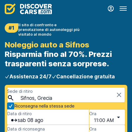
Il sito di confronto e
#1
prenotazione di autonoleggi più
visitato al mondo
Noleggio auto a Sifnos
Risparmia fino al 70%. Prezzi
trasparenti senza sorprese.
Assistenza 24/7
Cancellazione gratuita
Sede di ritiro
Sifnos, Grecia
Riconsegna nella stessa sede
Data di ritiro
Ora
sab 08 ago
11:00 AM
Data di riconsegna
Ora