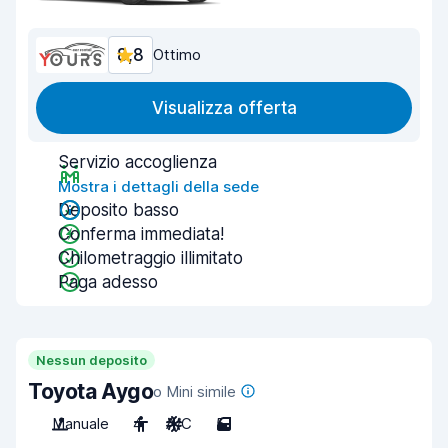
8,8
Ottimo
Visualizza offerta
Servizio accoglienza
Mostra i dettagli della sede
Deposito basso
Conferma immediata!
Chilometraggio illimitato
Paga adesso
Nessun deposito
Toyota Aygo
o Mini simile
Manuale
4
A/C
5