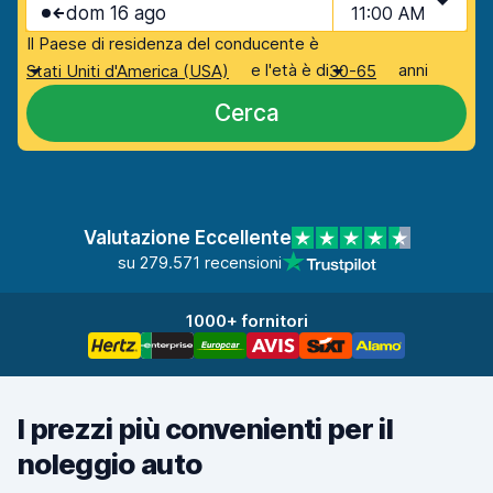
dom 16 ago
11:00 AM
Il Paese di residenza del conducente è
e l'età è di
anni
Stati Uniti d'America (USA)
30-65
Cerca
Valutazione Eccellente
su 279.571 recensioni
1000+ fornitori
I prezzi più convenienti per il
noleggio auto