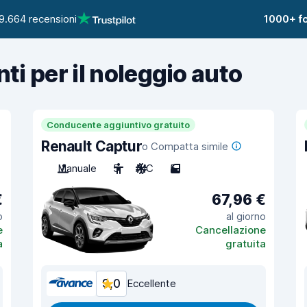
9.664 recensioni
1000+ fo
nti per il noleggio auto
Conducente aggiuntivo gratuito
Renault Captur
o Compatta simile
Manuale
5
A/C
5
€
67,96 €
o
al giorno
e
Cancellazione
a
gratuita
9,0
Eccellente