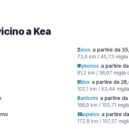
vicino a Kea
Tinos
a partire da 35
73,6 km / 45,73 miglia 
Mykonos
a partire da
91,2 km / 56,67 miglia 
Milos
a partire da 28
102,1 km / 63,44 miglia
o
Santorini
a partire da
166,9 km / 103,71 migli
orno
Skopelos
a partire d
172,8 km / 107,37 migli