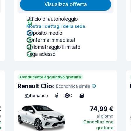
Visualizza offerta
Ufficio di autonoleggio
Mostra i dettagli della sede
Deposito medio
Conferma immediata!
Chilometraggio illimitato
Paga adesso
Conducente aggiuntivo gratuito
Renault Clio
o Economica simile
Automatico
5
A/C
4
€
74,99 €
o
al giorno
e
Cancellazione
a
gratuita