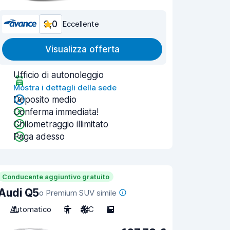
9,0
Eccellente
Visualizza offerta
Ufficio di autonoleggio
Mostra i dettagli della sede
Deposito medio
Conferma immediata!
Chilometraggio illimitato
Paga adesso
Conducente aggiuntivo gratuito
Audi Q5
o Premium SUV simile
Automatico
5
A/C
5