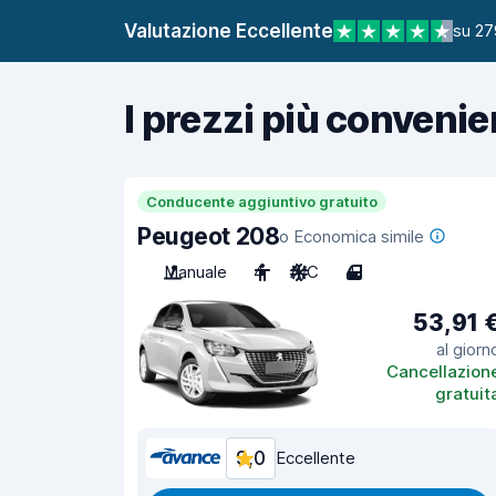
Valutazione Eccellente
su 27
I prezzi più convenie
Conducente aggiuntivo gratuito
Peugeot 208
o Economica simile
Manuale
4
A/C
4
53,91 
al giorn
Cancellazion
gratuit
9,0
Eccellente