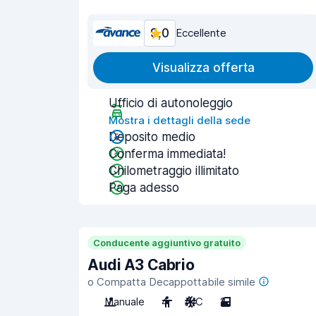
9,0
Eccellente
Visualizza offerta
Ufficio di autonoleggio
Mostra i dettagli della sede
Deposito medio
Conferma immediata!
Chilometraggio illimitato
Paga adesso
Conducente aggiuntivo gratuito
Audi A3 Cabrio
o Compatta Decappottabile simile
Manuale
4
A/C
2