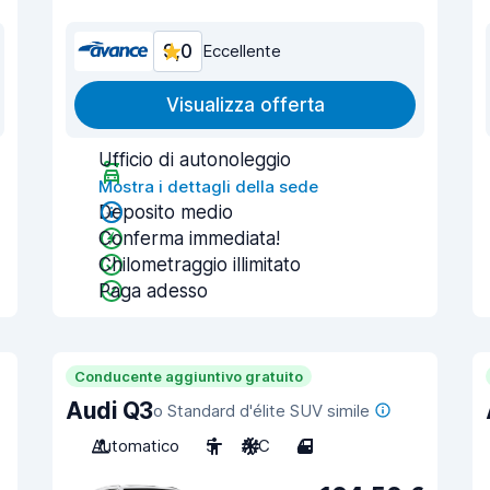
9,0
Eccellente
Visualizza offerta
Ufficio di autonoleggio
Mostra i dettagli della sede
Deposito medio
Conferma immediata!
Chilometraggio illimitato
Paga adesso
Conducente aggiuntivo gratuito
Audi Q3
o Standard d'élite SUV simile
Automatico
5
A/C
4