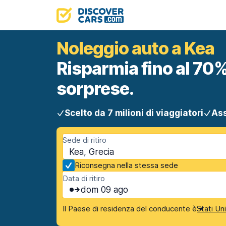
Noleggio auto a Kea
Risparmia fino al 70%
sorprese.
Scelto da 7 milioni di viaggiatori
Ass
Sede di ritiro
Kea, Grecia
Riconsegna nella stessa sede
Data di ritiro
dom 09 ago
Il Paese di residenza del conducente è
Stati Un