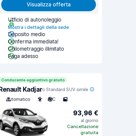
Visualizza offerta
Ufficio di autonoleggio
Mostra i dettagli della sede
Deposito medio
Conferma immediata!
Chilometraggio illimitato
Paga adesso
Conducente aggiuntivo gratuito
Renault Kadjar
o Standard SUV simile
Automatico
5
A/C
5
93,96 €
al giorno
Cancellazione
gratuita