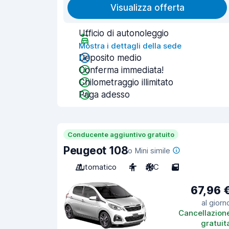
Visualizza offerta
Ufficio di autonoleggio
Mostra i dettagli della sede
Deposito medio
Conferma immediata!
Chilometraggio illimitato
Paga adesso
Conducente aggiuntivo gratuito
Peugeot 108
o Mini simile
Automatico
4
A/C
5
67,96 
al giorn
Cancellazion
gratuit