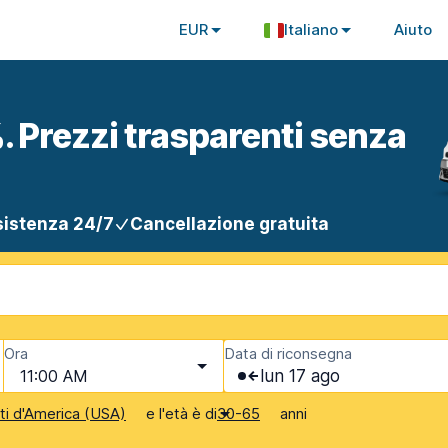
EUR
Italiano
Aiuto
. Prezzi trasparenti senza
istenza 24/7
Cancellazione gratuita
Ora
Data di riconsegna
11:00 AM
lun 17 ago
e l'età è di
anni
iti d'America (USA)
30-65