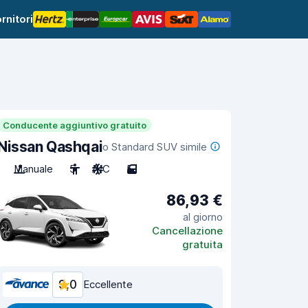
rnitori
Conducente aggiuntivo gratuito
Nissan Qashqai
o Standard SUV simile
Manuale
5
A/C
5
86,93 €
al giorno
Cancellazione
gratuita
9,0
Eccellente