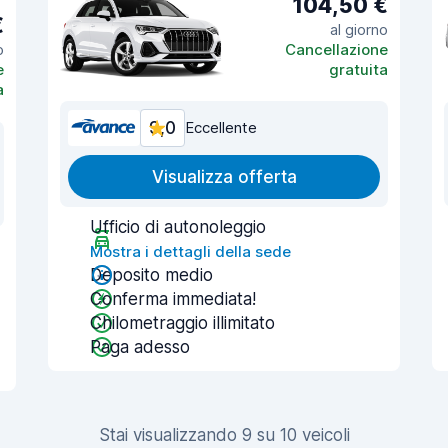
104,50 €
€
al giorno
o
Cancellazione
e
gratuita
a
9,0
Eccellente
Visualizza offerta
Ufficio di autonoleggio
Mostra i dettagli della sede
Deposito medio
Conferma immediata!
Chilometraggio illimitato
Paga adesso
Stai visualizzando 9 su 10 veicoli