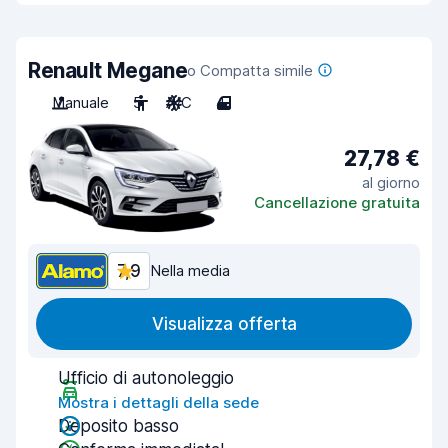
Renault Megane
o Compatta simile
Manuale
5
A/C
4
27,78 €
al giorno
Cancellazione gratuita
7,9
Nella media
Visualizza offerta
Ufficio di autonoleggio
Mostra i dettagli della sede
Deposito basso