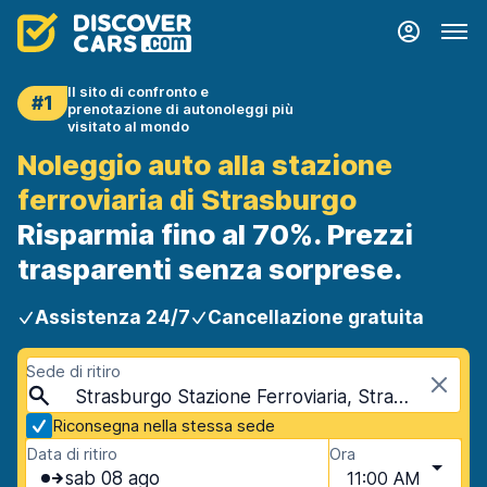
Il sito di confronto e
#1
prenotazione di autonoleggi più
visitato al mondo
Noleggio auto alla stazione
ferroviaria di Strasburgo
Risparmia fino al 70%. Prezzi
trasparenti senza sorprese.
Assistenza 24/7
Cancellazione gratuita
Sede di ritiro
Strasburgo Stazione Ferroviaria, Strasburgo, Francia
Riconsegna nella stessa sede
Data di ritiro
Ora
sab 08 ago
11:00 AM