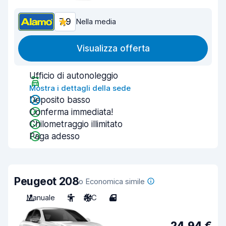
7,9
Nella media
Visualizza offerta
Ufficio di autonoleggio
Mostra i dettagli della sede
Deposito basso
Conferma immediata!
Chilometraggio illimitato
Paga adesso
Peugeot 208
o Economica simile
Manuale
5
A/C
4
24,94 €