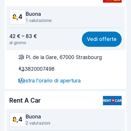
Condizioni dell'auto
8,7
Buona
8,4
1 valutazione
Rapporto qualità-prezzo
7,8
42 € – 83 €
Vedi offerte
al giorno
Facile da trovare
8,2
20 Pl. de la Gare, 67000 Strasbourg
Gentilezza degli agenti
8,6
+33820007498
Rapidità del ritiro
8,0
Mostra l'orario di apertura
Rapidità della riconsegna
8,2
Pulizia del veicolo
9,0
Rent A Car
Condizioni dell'auto
8,8
Buona
8,4
2 valutazioni