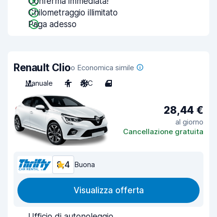
Conferma immediata!
Chilometraggio illimitato
Paga adesso
Renault Clio
o Economica simile
Manuale
4
A/C
4
28,44 €
al giorno
Cancellazione gratuita
8,4
Buona
Visualizza offerta
Ufficio di autonoleggio