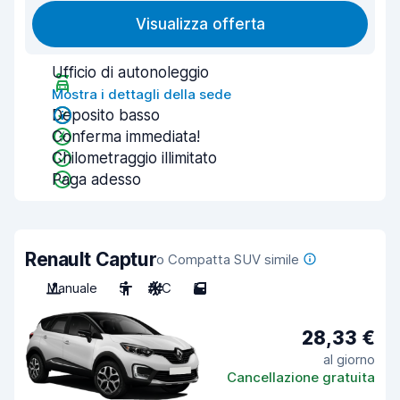
Visualizza offerta
Ufficio di autonoleggio
Mostra i dettagli della sede
Deposito basso
Conferma immediata!
Chilometraggio illimitato
Paga adesso
Renault Captur
o Compatta SUV simile
Manuale
5
A/C
5
28,33 €
al giorno
Cancellazione gratuita