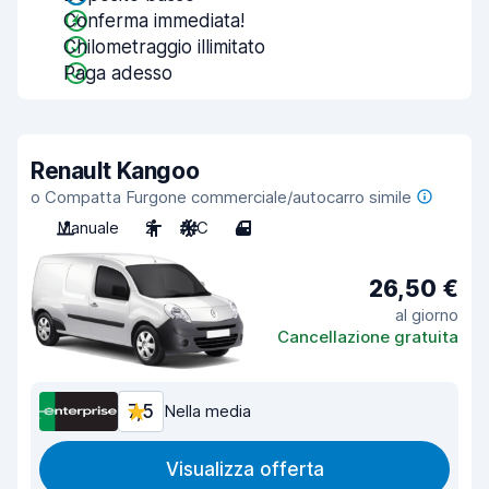
Conferma immediata!
Chilometraggio illimitato
Paga adesso
Renault Kangoo
o Compatta Furgone commerciale/autocarro simile
Manuale
2
A/C
4
26,50 €
al giorno
Cancellazione gratuita
7,5
Nella media
Visualizza offerta