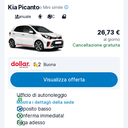
Kia Picanto
o Mini simile
Manuale
4
A/C
4
26,73 €
al giorno
Cancellazione gratuita
8,2
Buona
Visualizza offerta
Ufficio di autonoleggio
Mostra i dettagli della sede
Deposito basso
Conferma immediata!
Paga adesso