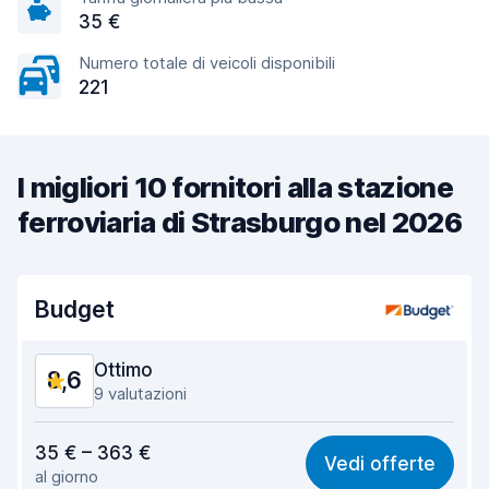
35 €
Numero totale di veicoli disponibili
221
I migliori 10 fornitori alla stazione
ferroviaria di Strasburgo nel 2026
Budget
Ottimo
8,6
9 valutazioni
Rapporto qualità-prezzo
8,2
35 € – 363 €
Vedi offerte
al giorno
Facile da trovare
8,9