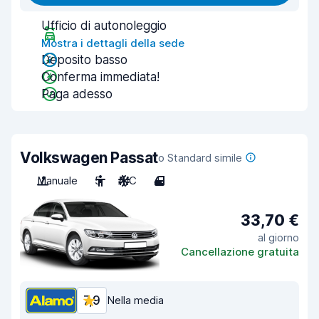
Ufficio di autonoleggio
Mostra i dettagli della sede
Deposito basso
Conferma immediata!
Paga adesso
Volkswagen Passat
o Standard simile
Manuale
5
A/C
4
33,70 €
al giorno
Cancellazione gratuita
7,9
Nella media