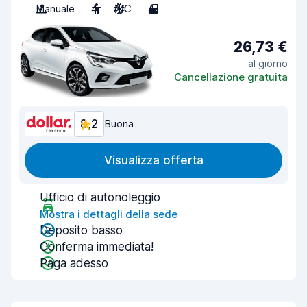
Manuale
4
A/C
4
26,73 €
al giorno
Cancellazione gratuita
8,2
Buona
Visualizza offerta
Ufficio di autonoleggio
Mostra i dettagli della sede
Deposito basso
Conferma immediata!
Paga adesso