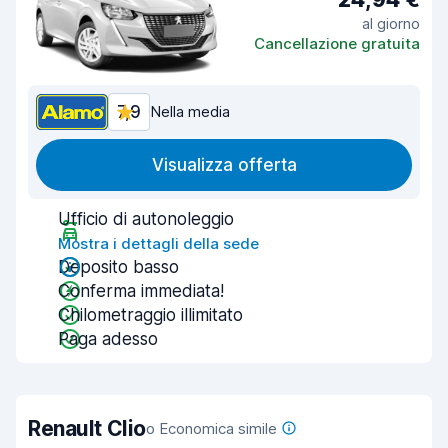
al giorno
Cancellazione gratuita
7,9
Nella media
Visualizza offerta
Ufficio di autonoleggio
Mostra i dettagli della sede
Deposito basso
Conferma immediata!
Chilometraggio illimitato
Paga adesso
Renault Clio
o Economica simile