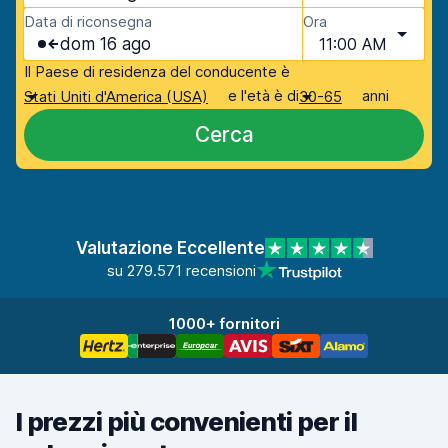
Data di riconsegna
Ora
dom 16 ago
11:00 AM
Il Paese di residenza del conducente è
e l'età è di
anni
Stati Uniti d'America (USA)
30-65
Cerca
Valutazione Eccellente
su 279.571 recensioni
1000+ fornitori
I prezzi più convenienti per il