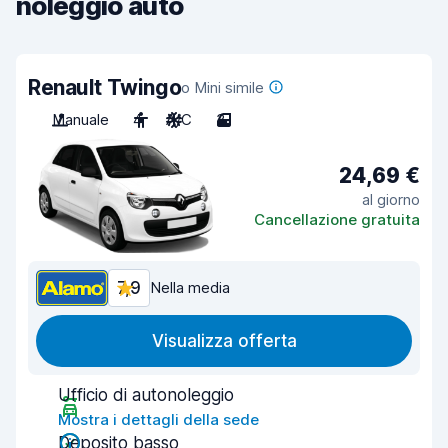
noleggio auto
Renault Twingo
o Mini simile
Manuale
4
A/C
3
24,69 €
al giorno
Cancellazione gratuita
7,9
Nella media
Visualizza offerta
Ufficio di autonoleggio
Mostra i dettagli della sede
Deposito basso