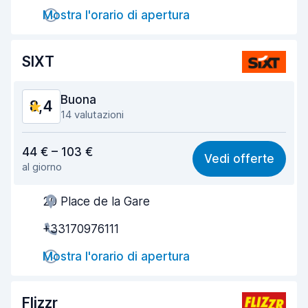
Mostra l'orario di apertura
Rapidità della riconsegna
8,2
Pulizia del veicolo
9,0
SIXT
Condizioni dell'auto
8,8
Buona
8,4
14 valutazioni
Rapporto qualità-prezzo
7,8
44 € – 103 €
Vedi offerte
al giorno
Facile da trovare
8,7
20 Place de la Gare
Gentilezza degli agenti
8,5
+33170976111
Rapidità del ritiro
7,7
Mostra l'orario di apertura
Rapidità della riconsegna
8,8
Pulizia del veicolo
8,7
Flizzr