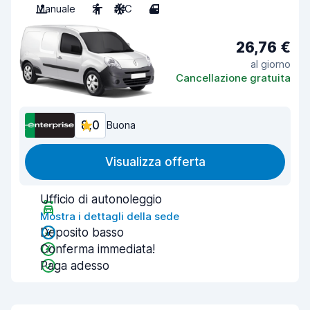
Manuale
2
A/C
4
26,76 €
al giorno
Cancellazione gratuita
8,0
Buona
Visualizza offerta
Ufficio di autonoleggio
Mostra i dettagli della sede
Deposito basso
Conferma immediata!
Paga adesso