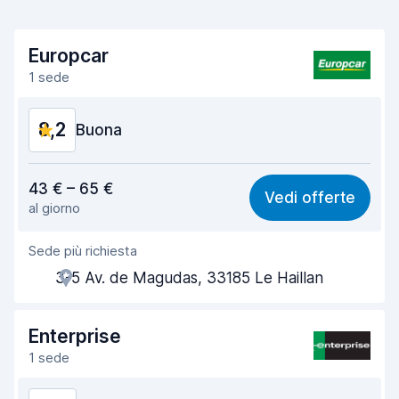
Europcar
1 sede
8,2
Buona
Rapporto qualità-prezzo
7,8
43 € – 65 €
Vedi offerte
al giorno
Facile da trovare
8,2
Sede più richiesta
Gentilezza degli agenti
8,0
3-5 Av. de Magudas, 33185 Le Haillan
Rapidità del ritiro
8,0
Rapidità della riconsegna
8,2
Enterprise
1 sede
Pulizia del veicolo
8,7