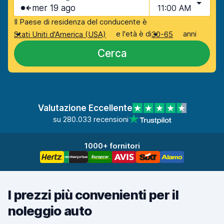
mer 19 ago
11:00 AM
Il Paese di residenza del conducente è
e l'età è di
anni
Stati Uniti d'America (USA)
30-65
Cerca
Valutazione Eccellente
su 280.033 recensioni
1000+ fornitori
I prezzi più convenienti per il
noleggio auto