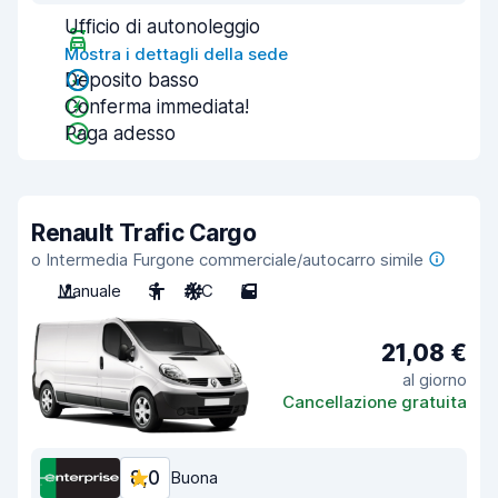
Ufficio di autonoleggio
Mostra i dettagli della sede
Deposito basso
Conferma immediata!
Paga adesso
Renault Trafic Cargo
o Intermedia Furgone commerciale/autocarro simile
Manuale
3
A/C
5
21,08 €
al giorno
Cancellazione gratuita
8,0
Buona