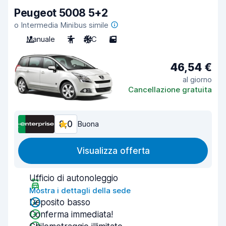
Peugeot 5008 5+2
o Intermedia Minibus simile
Manuale
7
A/C
5
46,54 €
al giorno
Cancellazione gratuita
8,0
Buona
Visualizza offerta
Ufficio di autonoleggio
Mostra i dettagli della sede
Deposito basso
Conferma immediata!