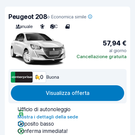
Peugeot 208
o Economica simile
Manuale
5
A/C
4
57,94 €
al giorno
Cancellazione gratuita
8,0
Buona
Visualizza offerta
Ufficio di autonoleggio
Mostra i dettagli della sede
Deposito basso
Conferma immediata!