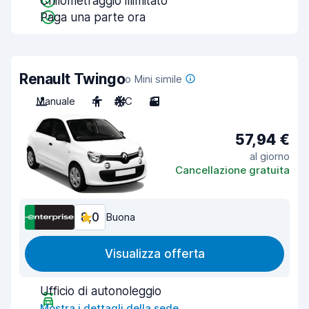
Chilometraggio illimitato
Paga una parte ora
Renault Twingo
o Mini simile
Manuale
4
A/C
3
57,94 €
al giorno
Cancellazione gratuita
8,0
Buona
Visualizza offerta
Ufficio di autonoleggio
Mostra i dettagli della sede