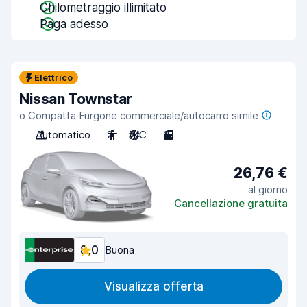
Chilometraggio illimitato
Paga adesso
Elettrico
Nissan Townstar
o Compatta Furgone commerciale/autocarro simile
Automatico
2
A/C
3
26,76 €
al giorno
Cancellazione gratuita
8,0
Buona
Visualizza offerta