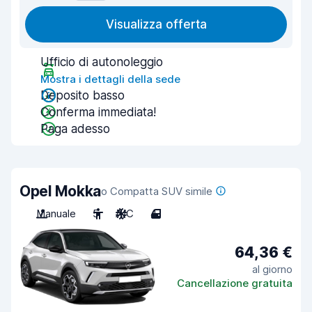
Visualizza offerta
Ufficio di autonoleggio
Mostra i dettagli della sede
Deposito basso
Conferma immediata!
Paga adesso
Opel Mokka
o Compatta SUV simile
Manuale
5
A/C
4
64,36 €
al giorno
Cancellazione gratuita