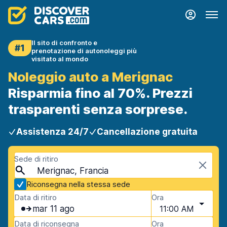
Il sito di confronto e
#1
prenotazione di autonoleggi più
visitato al mondo
Noleggio auto a Merignac
Risparmia fino al 70%. Prezzi
trasparenti senza sorprese.
Assistenza 24/7
Cancellazione gratuita
Sede di ritiro
Merignac, Francia
Riconsegna nella stessa sede
Data di ritiro
Ora
mar 11 ago
11:00 AM
Data di riconsegna
Ora