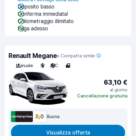
Deposito basso
Conferma immediata!
Chilometraggio illimitato
Paga adesso
Renault Megane
o Compatta simile
Manuale
5
A/C
4
63,10 €
al giorno
Cancellazione gratuita
8,0
Buona
Visualizza offerta