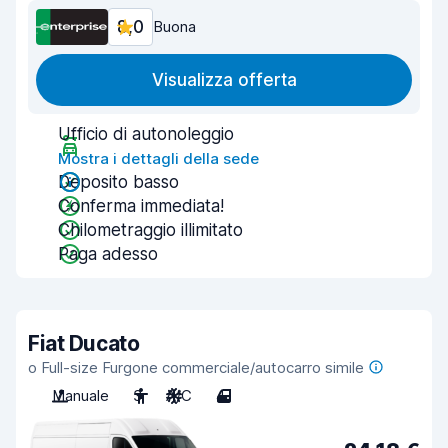
8,0
Buona
Visualizza offerta
Ufficio di autonoleggio
Mostra i dettagli della sede
Deposito basso
Conferma immediata!
Chilometraggio illimitato
Paga adesso
Fiat Ducato
o Full-size Furgone commerciale/autocarro simile
Manuale
3
A/C
4