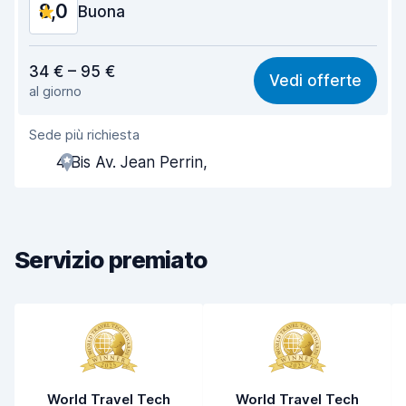
8,0
Condizioni dell'auto
Buona
8,7
Rapporto qualità-prezzo
7,7
34 € – 95 €
Vedi offerte
al giorno
Facile da trovare
8,2
Sede più richiesta
Gentilezza degli agenti
8,1
4 Bis Av. Jean Perrin,
Rapidità del ritiro
8,0
Rapidità della riconsegna
8,2
Servizio premiato
Pulizia del veicolo
7,8
Condizioni dell'auto
8,1
World Travel Tech
World Travel Tech