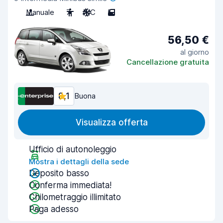
Manuale
7
A/C
5
56,50 €
al giorno
Cancellazione gratuita
8,1
Buona
Visualizza offerta
Ufficio di autonoleggio
Mostra i dettagli della sede
Deposito basso
Conferma immediata!
Chilometraggio illimitato
Paga adesso