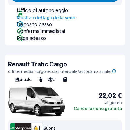
Ufficio di autonoleggio
Mostra i dettagli della sede
Deposito basso
Conferma immediata!
Paga adesso
Renault Trafic Cargo
o Intermedia Furgone commerciale/autocarro simile
Manuale
3
A/C
5
22,02 €
al giorno
Cancellazione gratuita
8,1
Buona