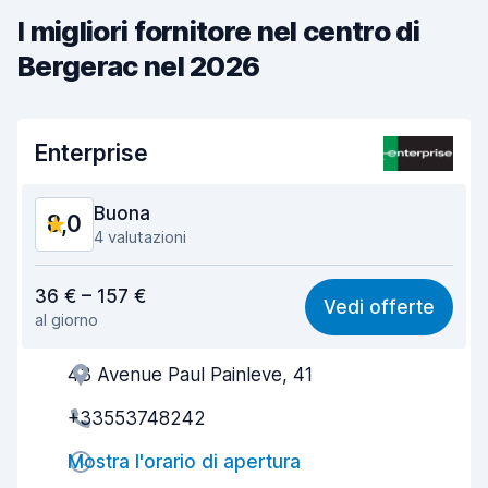
I migliori fornitore nel centro di
Bergerac nel 2026
Enterprise
Buona
8,0
4 valutazioni
Rapporto qualità-prezzo
7,7
36 € – 157 €
Vedi offerte
al giorno
Facile da trovare
8,2
43 Avenue Paul Painleve, 41
Gentilezza degli agenti
8,1
+33553748242
Rapidità del ritiro
7,9
Mostra l'orario di apertura
Rapidità della riconsegna
8,4