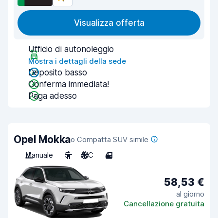
Visualizza offerta
Ufficio di autonoleggio
Mostra i dettagli della sede
Deposito basso
Conferma immediata!
Paga adesso
Opel Mokka
o Compatta SUV simile
Manuale
5
A/C
4
58,53 €
al giorno
Cancellazione gratuita