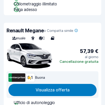
Chilometraggio illimitato
Paga adesso
Renault Megane
o Compatta simile
Manuale
5
A/C
4
57,39 €
al giorno
Cancellazione gratuita
8,1
Buona
Visualizza offerta
Ufficio di autonoleggio