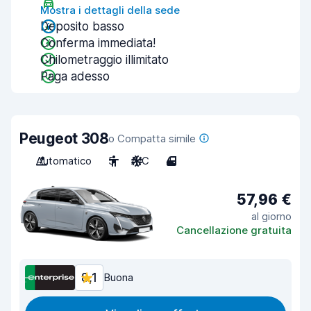
Mostra i dettagli della sede
Deposito basso
Conferma immediata!
Chilometraggio illimitato
Paga adesso
Peugeot 308
o Compatta simile
Automatico
5
A/C
4
57,96 €
al giorno
Cancellazione gratuita
8,1
Buona