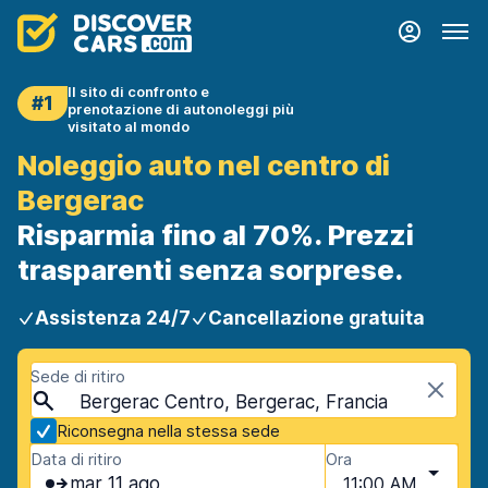
Il sito di confronto e
#1
prenotazione di autonoleggi più
visitato al mondo
Noleggio auto nel centro di
Bergerac
Risparmia fino al 70%. Prezzi
trasparenti senza sorprese.
Assistenza 24/7
Cancellazione gratuita
Sede di ritiro
Bergerac Centro, Bergerac, Francia
Riconsegna nella stessa sede
Data di ritiro
Ora
mar 11 ago
11:00 AM