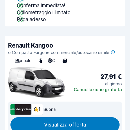
Conferma immediata!
Chilometraggio illimitato
Paga adesso
Renault Kangoo
o Compatta Furgone commerciale/autocarro simile
Manuale
2
A/C
4
27,91 €
al giorno
Cancellazione gratuita
8,1
Buona
Visualizza offerta