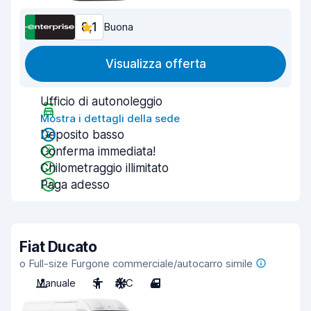
8,1
Buona
Visualizza offerta
Ufficio di autonoleggio
Mostra i dettagli della sede
Deposito basso
Conferma immediata!
Chilometraggio illimitato
Paga adesso
Fiat Ducato
o Full-size Furgone commerciale/autocarro simile
Manuale
3
A/C
4