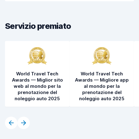
Pulizia del veicolo
7,8
Condizioni dell'auto
8,1
Servizio premiato
World Travel Tech
World Travel Tech
Awards — Miglior sito
Awards — Migliore app
web al mondo per la
al mondo per la
prenotazione del
prenotazione del
noleggio auto 2025
noleggio auto 2025