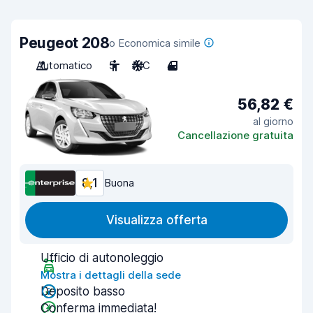
Peugeot 208
o Economica simile
Automatico
5
A/C
4
56,82 €
al giorno
Cancellazione gratuita
8,1
Buona
Visualizza offerta
Ufficio di autonoleggio
Mostra i dettagli della sede
Deposito basso
Conferma immediata!