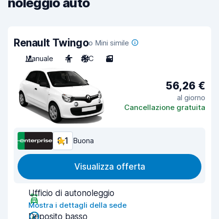
noleggio auto
Renault Twingo
o Mini simile
Manuale
4
A/C
3
56,26 €
al giorno
Cancellazione gratuita
8,1
Buona
Visualizza offerta
Ufficio di autonoleggio
Mostra i dettagli della sede
Deposito basso