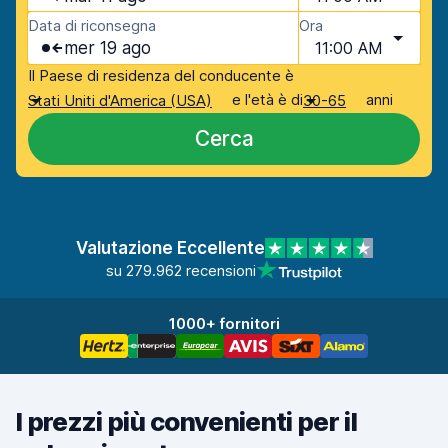
Data di riconsegna
Ora
mer 19 ago
11:00 AM
Il Paese di residenza del conducente è
e l'età è di
anni
Stati Uniti d'America (USA)
30-65
Cerca
Valutazione Eccellente
su 279.962 recensioni
1000+ fornitori
I prezzi più convenienti per il