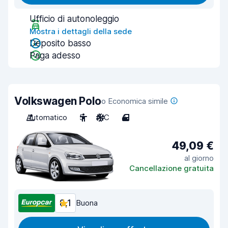
Ufficio di autonoleggio
Mostra i dettagli della sede
Deposito basso
Paga adesso
Volkswagen Polo
o Economica simile
Automatico
5
A/C
4
49,09 €
al giorno
Cancellazione gratuita
8,1
Buona