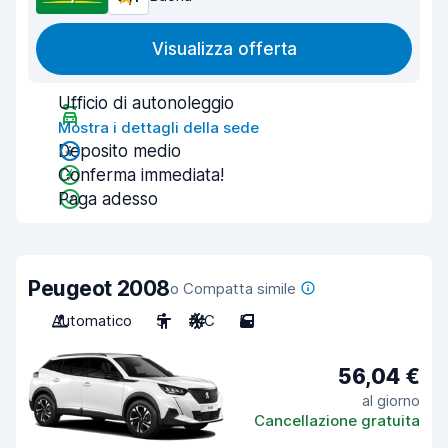
Visualizza offerta
Ufficio di autonoleggio
Mostra i dettagli della sede
Deposito medio
Conferma immediata!
Paga adesso
Peugeot 2008
o Compatta simile
Automatico
5
A/C
5
56,04 €
al giorno
Cancellazione gratuita