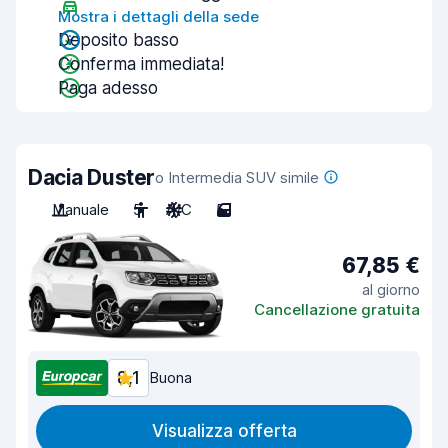
Mostra i dettagli della sede
Deposito basso
Conferma immediata!
Paga adesso
Dacia Duster
o Intermedia SUV simile
Manuale
5
A/C
5
67,85 €
al giorno
Cancellazione gratuita
8,1
Buona
Visualizza offerta