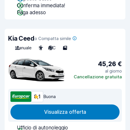
Conferma immediata!
Paga adesso
Kia Ceed
o Compatta simile
Manuale
5
A/C
5
45,26 €
al giorno
Cancellazione gratuita
8,1
Buona
Visualizza offerta
Ufficio di autonoleggio