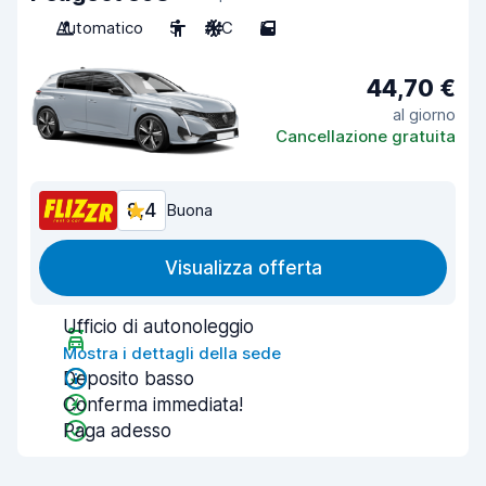
Automatico
5
A/C
5
44,70 €
al giorno
Cancellazione gratuita
8,4
Buona
Visualizza offerta
Ufficio di autonoleggio
Mostra i dettagli della sede
Deposito basso
Conferma immediata!
Paga adesso