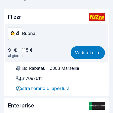
Flizzr
8,4
Buona
Rapporto qualità-prezzo
7,8
91 € – 115 €
Vedi offerte
al giorno
Facile da trovare
8,2
92 Bd Rabatau, 13008 Marseille
Gentilezza degli agenti
8,6
+33170976111
Rapidità del ritiro
8,0
Mostra l'orario di apertura
Rapidità della riconsegna
8,2
Pulizia del veicolo
9,0
Enterprise
Condizioni dell'auto
8,8