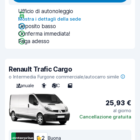
Ufficio di autonoleggio
Mostra i dettagli della sede
Deposito basso
Conferma immediata!
Paga adesso
Renault Trafic Cargo
o Intermedia Furgone commerciale/autocarro simile
Manuale
3
A/C
5
25,93 €
al giorno
Cancellazione gratuita
8,2
Buona