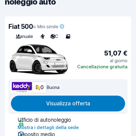
noleggio auto
Fiat 500
o Mini simile
Manuale
4
A/C
3
51,07 €
al giorno
Cancellazione gratuita
8,0
Buona
Visualizza offerta
Ufficio di autonoleggio
Mostra i dettagli della sede
Deposito medio