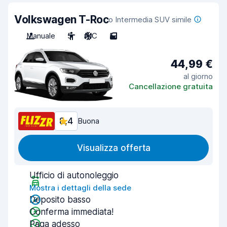
Volkswagen T-Roc
o Intermedia SUV simile
Manuale
5
A/C
5
44,99 €
al giorno
Cancellazione gratuita
8,4
Buona
Visualizza offerta
Ufficio di autonoleggio
Mostra i dettagli della sede
Deposito basso
Conferma immediata!
Paga adesso