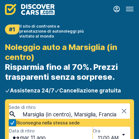
Il sito di confronto e
#1
prenotazione di autonoleggi più
visitato al mondo
Noleggio auto a Marsiglia (in
centro)
Risparmia fino al 70%. Prezzi
trasparenti senza sorprese.
Assistenza 24/7
Cancellazione gratuita
Sede di ritiro
Marsiglia (in centro), Marsiglia, Francia
Riconsegna nella stessa sede
Data di ritiro
Ora
mar 11 ago
11:00 AM