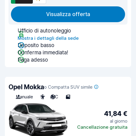
Visualizza offerta
Ufficio di autonoleggio
Mostra i dettagli della sede
Deposito basso
Conferma immediata!
Paga adesso
Opel Mokka
o Compatta SUV simile
Manuale
5
A/C
5
41,84 €
al giorno
Cancellazione gratuita