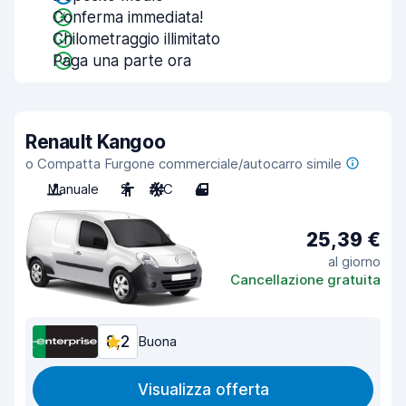
Conferma immediata!
Chilometraggio illimitato
Paga una parte ora
Renault Kangoo
o Compatta Furgone commerciale/autocarro simile
Manuale
2
A/C
4
25,39 €
al giorno
Cancellazione gratuita
8,2
Buona
Visualizza offerta