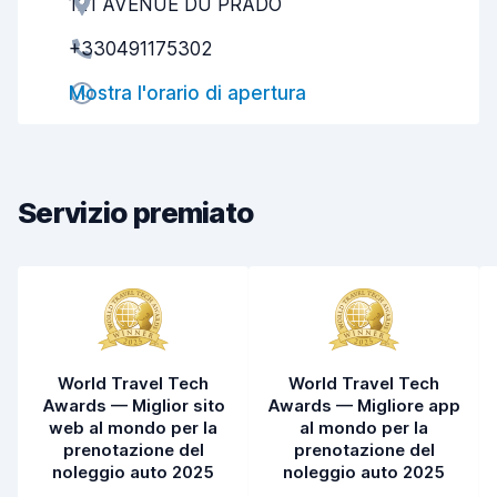
121 AVENUE DU PRADO
Gentilezza degli agenti
7,7
+330491175302
Rapidità del ritiro
7,4
Mostra l'orario di apertura
Rapidità della riconsegna
8,2
Pulizia del veicolo
8,1
Condizioni dell'auto
8,4
Servizio premiato
World Travel Tech
World Travel Tech
Awards — Miglior sito
Awards — Migliore app
web al mondo per la
al mondo per la
prenotazione del
prenotazione del
noleggio auto 2025
noleggio auto 2025