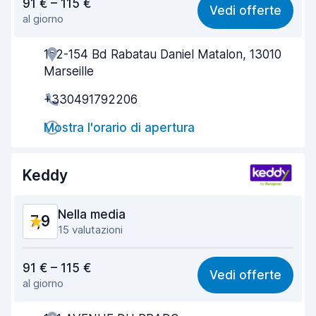
91 € – 115 €
Vedi offerte
al giorno
Facile da trovare
8,2
152-154 Bd Rabatau Daniel Matalon, 13010
Gentilezza degli agenti
7,9
Marseille
Rapidità del ritiro
8,0
+330491792206
Rapidità della riconsegna
8,2
Mostra l'orario di apertura
Pulizia del veicolo
8,9
Keddy
Condizioni dell'auto
8,7
Nella media
7,9
15 valutazioni
Rapporto qualità-prezzo
7,3
91 € – 115 €
Vedi offerte
al giorno
Facile da trovare
8,2