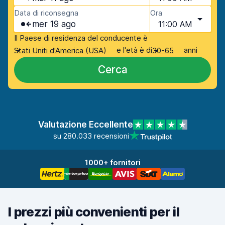
Data di riconsegna
Ora
mer 19 ago
11:00 AM
Il Paese di residenza del conducente è
e l'età è di
anni
Stati Uniti d'America (USA)
30-65
Cerca
Valutazione Eccellente
su 280.033 recensioni
1000+ fornitori
I prezzi più convenienti per il