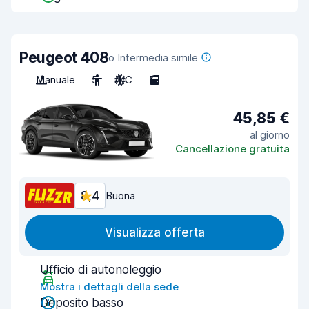
Peugeot 408
o Intermedia simile
Manuale
5
A/C
5
45,85 €
al giorno
Cancellazione gratuita
8,4
Buona
Visualizza offerta
Ufficio di autonoleggio
Mostra i dettagli della sede
Deposito basso