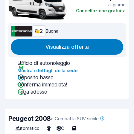
al giorno
Cancellazione gratuita
8,2
Buona
Visualizza offerta
Ufficio di autonoleggio
Mostra i dettagli della sede
Deposito basso
Conferma immediata!
Paga adesso
Peugeot 2008
o Compatta SUV simile
Automatico
5
A/C
5