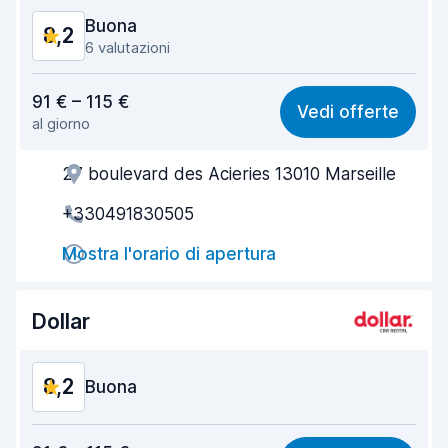
Buona
8,2
6 valutazioni
Rapporto qualità-prezzo
7,7
91 € – 115 €
Vedi offerte
al giorno
Facile da trovare
8,6
27 boulevard des Acieries 13010 Marseille
Gentilezza degli agenti
8,1
+330491830505
Rapidità del ritiro
8,4
Mostra l'orario di apertura
Rapidità della riconsegna
8,5
Pulizia del veicolo
7,8
Dollar
Condizioni dell'auto
8,1
8,2
Buona
Rapporto qualità-prezzo
7,8