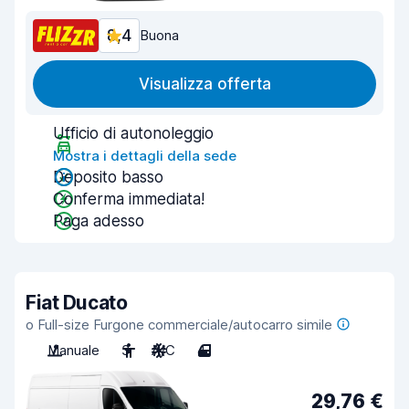
8,4
Buona
Visualizza offerta
Ufficio di autonoleggio
Mostra i dettagli della sede
Deposito basso
Conferma immediata!
Paga adesso
Fiat Ducato
o Full-size Furgone commerciale/autocarro simile
Manuale
3
A/C
4
29,76 €