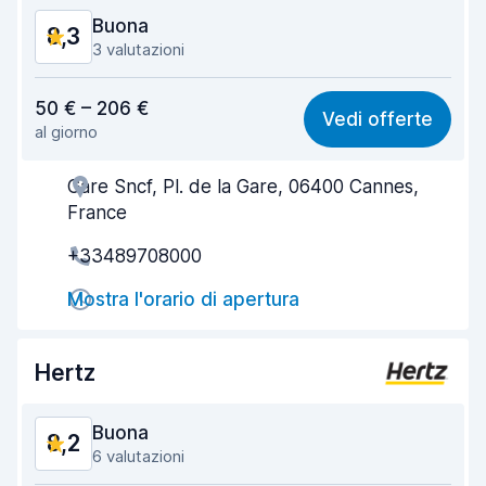
Buona
8,3
3 valutazioni
Rapporto qualità-prezzo
8,2
50 € – 206 €
Vedi offerte
al giorno
Facile da trovare
8,3
Gare Sncf, Pl. de la Gare, 06400 Cannes,
Gentilezza degli agenti
8,5
France
Rapidità del ritiro
8,0
+33489708000
Rapidità della riconsegna
8,3
Mostra l'orario di apertura
Pulizia del veicolo
8,6
Hertz
Condizioni dell'auto
8,5
Buona
8,2
6 valutazioni