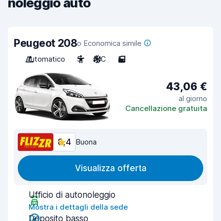
noleggio auto
Peugeot 208
o Economica simile
Automatico
5
A/C
5
43,06 €
al giorno
Cancellazione gratuita
8,4
Buona
Visualizza offerta
Ufficio di autonoleggio
Mostra i dettagli della sede
Deposito basso