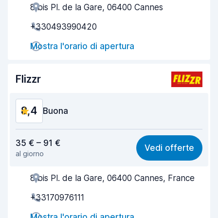
8 bis Pl. de la Gare, 06400 Cannes
Gentilezza degli agenti
8,5
+330493990420
Rapidità del ritiro
8,0
Mostra l'orario di apertura
Rapidità della riconsegna
8,2
Pulizia del veicolo
9,0
Flizzr
Condizioni dell'auto
8,8
8,4
Buona
Rapporto qualità-prezzo
7,8
35 € – 91 €
Vedi offerte
al giorno
Facile da trovare
8,2
8 bis Pl. de la Gare, 06400 Cannes, France
Gentilezza degli agenti
8,6
+33170976111
Rapidità del ritiro
8,0
Mostra l'orario di apertura