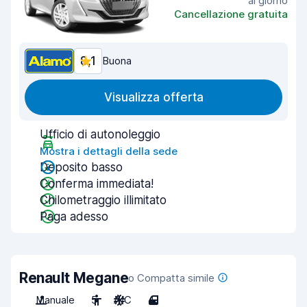
al giorno
Cancellazione gratuita
8,1
Buona
Visualizza offerta
Ufficio di autonoleggio
Mostra i dettagli della sede
Deposito basso
Conferma immediata!
Chilometraggio illimitato
Paga adesso
Renault Megane
o Compatta simile
Manuale
5
A/C
4