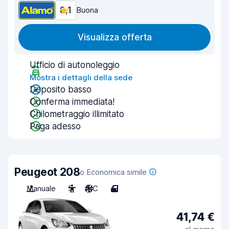
8,1
Buona
Visualizza offerta
Ufficio di autonoleggio
Mostra i dettagli della sede
Deposito basso
Conferma immediata!
Chilometraggio illimitato
Paga adesso
Peugeot 208
o Economica simile
Manuale
5
A/C
4
41,74 €