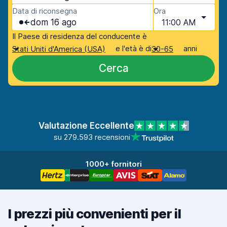
Data di riconsegna
Ora
dom 16 ago
11:00 AM
Il Paese di residenza del conducente è
e l'età è di
anni
Stati Uniti d'America (USA)
30-65
Cerca
Valutazione Eccellente
su 279.593 recensioni
1000+ fornitori
I prezzi più convenienti per il