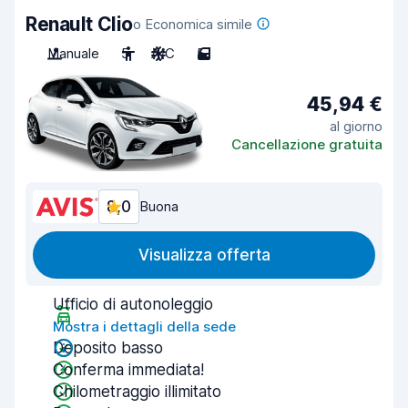
Renault Clio
o Economica simile
Manuale
5
A/C
5
45,94 €
al giorno
Cancellazione gratuita
8,0
Buona
Visualizza offerta
Ufficio di autonoleggio
Mostra i dettagli della sede
Deposito basso
Conferma immediata!
Chilometraggio illimitato