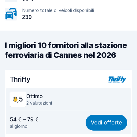
Numero totale di veicoli disponibili
239
I migliori 10 fornitori alla stazione
ferroviaria di Cannes nel 2026
Thrifty
Ottimo
8,5
2 valutazioni
Rapporto qualità-prezzo
8,2
54 € – 79 €
Vedi offerte
al giorno
Facile da trovare
8,2