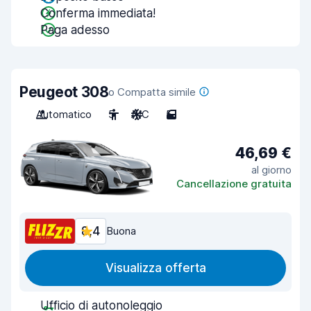
Conferma immediata!
Paga adesso
Peugeot 308
o Compatta simile
Automatico
5
A/C
5
46,69 €
al giorno
Cancellazione gratuita
8,4
Buona
Visualizza offerta
Ufficio di autonoleggio