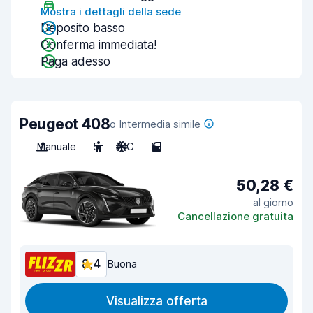
Mostra i dettagli della sede
Deposito basso
Conferma immediata!
Paga adesso
Peugeot 408
o Intermedia simile
Manuale
5
A/C
5
50,28 €
al giorno
Cancellazione gratuita
8,4
Buona
Visualizza offerta