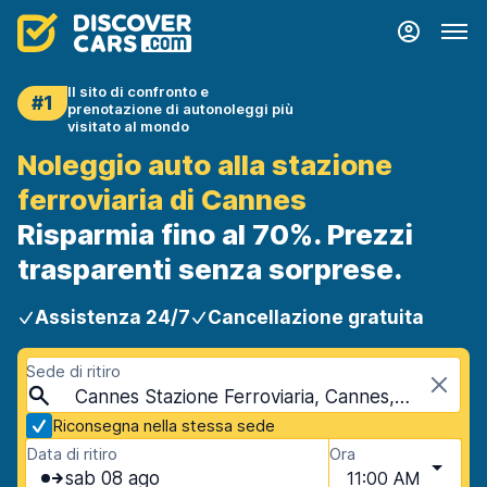
Il sito di confronto e
#1
prenotazione di autonoleggi più
visitato al mondo
Noleggio auto alla stazione
ferroviaria di Cannes
Risparmia fino al 70%. Prezzi
trasparenti senza sorprese.
Assistenza 24/7
Cancellazione gratuita
Sede di ritiro
Cannes Stazione Ferroviaria, Cannes, Francia
Riconsegna nella stessa sede
Data di ritiro
Ora
sab 08 ago
11:00 AM