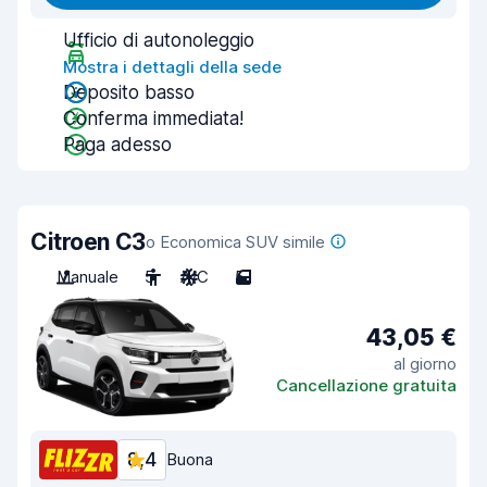
Ufficio di autonoleggio
Mostra i dettagli della sede
Deposito basso
Conferma immediata!
Paga adesso
Citroen C3
o Economica SUV simile
Manuale
5
A/C
5
43,05 €
al giorno
Cancellazione gratuita
8,4
Buona