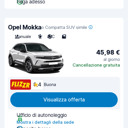
Paga adesso
Opel Mokka
o Compatta SUV simile
Manuale
5
A/C
5
45,98 €
al giorno
Cancellazione gratuita
8,4
Buona
Visualizza offerta
Ufficio di autonoleggio
Mostra i dettagli della sede