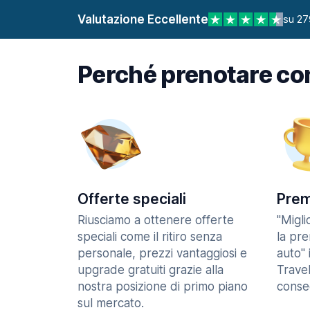
Valutazione Eccellente
su 27
Perché prenotare co
Offerte speciali
Prem
Riusciamo a ottenere offerte
"Migl
speciali come il ritiro senza
la pr
personale, prezzi vantaggiosi e
auto" 
upgrade gratuiti grazie alla
Trave
nostra posizione di primo piano
consec
sul mercato.