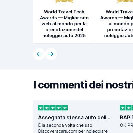
World Travel Tech
World Trave
Awards — Miglior sito
Awards — Migl
web al mondo per la
al mondo p
prenotazione del
prenotazion
noleggio auto 2025
noleggio au
I commenti dei nostri
Assegnata stessa auto della prenotazione. Operazioni di ritiro e consegna velocissime.
RAPI
É la seconda volta che uso
OK P
Discoverscars.com per noleggiare