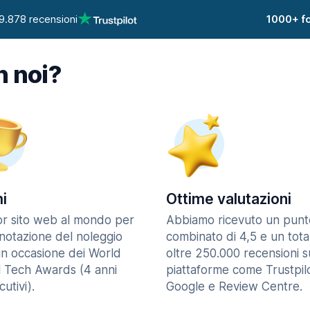
9.878 recensioni
1000+ fo
n noi?
i
Ottime valutazioni
ior sito web al mondo per
Abbiamo ricevuto un punt
enotazione del noleggio
combinato di 4,5 e un tota
in occasione dei World
oltre 250.000 recensioni s
l Tech Awards (4 anni
piattaforme come Trustpilo
utivi).
Google e Review Centre.