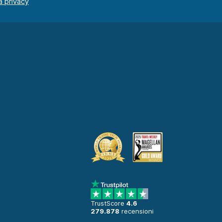
TrustScore
4.6
279.878
recensioni