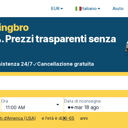
EUR
Italiano
Aiuto
ringbro
. Prezzi trasparenti senza
istenza 24/7
Cancellazione gratuita
Ora
Data di riconsegna
11:00 AM
mar 18 ago
e l'età è di
anni
iti d'America (USA)
30-65