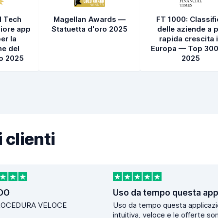
l Tech
Magellan Awards —
FT 1000: Classif
iore app
Statuetta d'oro 2025
delle aziende a p
er la
rapida crescita 
e del
Europa — Top 300
to 2025
2025
 clienti
DO
ROCEDURA VELOCE
Uso da tempo questa applicazi
intuitiva, veloce e le offerte so