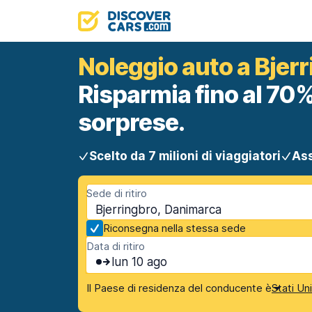
Noleggio auto a Bjer
Risparmia fino al 70%
sorprese.
Scelto da 7 milioni di viaggiatori
Ass
Sede di ritiro
Bjerringbro, Danimarca
Riconsegna nella stessa sede
Data di ritiro
lun 10 ago
Il Paese di residenza del conducente è
Stati Un