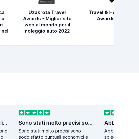
ica
Uzakrota Travel
Travel & Hospitality
iù
Awards - Miglior sito
Awards 2021
in
web al mondo per il
 nel
noleggio auto 2022
Uso da tempo questa applicazione
Sono stati molto precisi sono…
one:
Sono stati molto precisi sono
Abbastanza dett
no
soddisfatto puntuali economici e
spiegazioni. Par