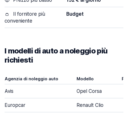
🤑
Prezzo più basso
152 € al giorno
👛
Il fornitore più
Budget
conveniente
I modelli di auto a noleggio più
richiesti
Agenzia di noleggio auto
Modello
Po
Avis
Opel Corsa
Europcar
Renault Clio