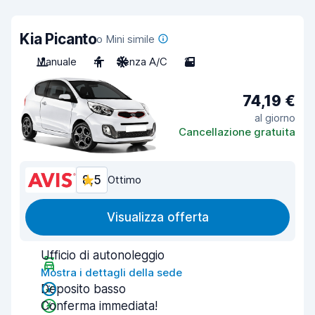
Kia Picanto
o Mini simile
Manuale
4
Senza A/C
2
74,19 €
al giorno
Cancellazione gratuita
8,5
Ottimo
Visualizza offerta
Ufficio di autonoleggio
Mostra i dettagli della sede
Deposito basso
Conferma immediata!