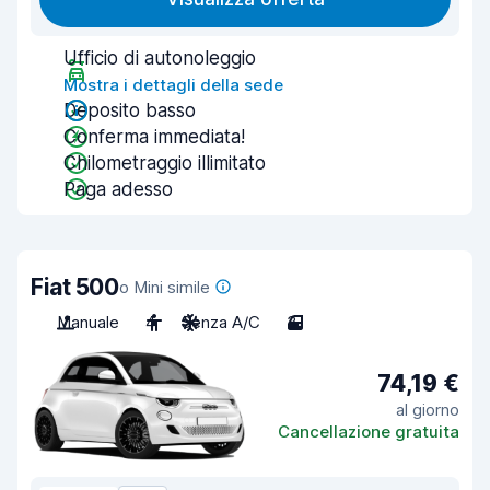
Ufficio di autonoleggio
Mostra i dettagli della sede
Deposito basso
Conferma immediata!
Chilometraggio illimitato
Paga adesso
Fiat 500
o Mini simile
Manuale
4
Senza A/C
3
74,19 €
al giorno
Cancellazione gratuita