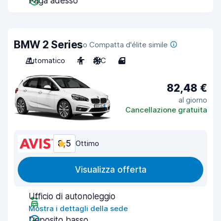
Paga adesso
BMW 2 Series
o Compatta d'élite simile
Automatico
4
A/C
4
82,48 €
al giorno
Cancellazione gratuita
8,5
Ottimo
Visualizza offerta
Ufficio di autonoleggio
Mostra i dettagli della sede
Deposito basso