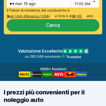
mer 19 ago
11:00 AM
Il Paese di residenza del conducente è
e l'età è di
anni
Stati Uniti d'America (USA)
30-65
Cerca
Valutazione Eccellente
su 280.048 recensioni
1000+ fornitori
I prezzi più convenienti per il
noleggio auto