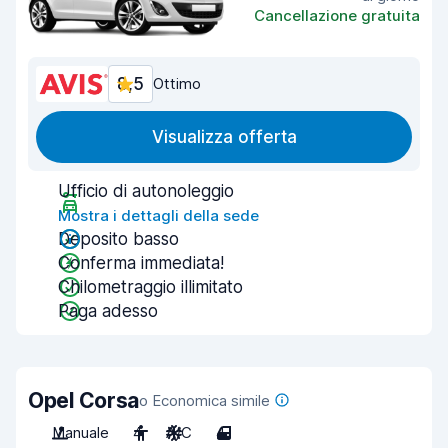
Cancellazione gratuita
8,5
Ottimo
Visualizza offerta
Ufficio di autonoleggio
Mostra i dettagli della sede
Deposito basso
Conferma immediata!
Chilometraggio illimitato
Paga adesso
Opel Corsa
o Economica simile
Manuale
4
A/C
4