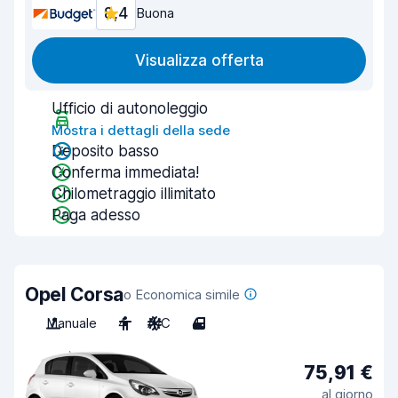
8,4
Buona
Visualizza offerta
Ufficio di autonoleggio
Mostra i dettagli della sede
Deposito basso
Conferma immediata!
Chilometraggio illimitato
Paga adesso
Opel Corsa
o Economica simile
Manuale
4
A/C
4
75,91 €
al giorno