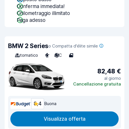
Conferma immediata!
Chilometraggio illimitato
Paga adesso
BMW 2 Series
o Compatta d'élite simile
Automatico
4
A/C
4
82,48 €
al giorno
Cancellazione gratuita
8,4
Buona
Visualizza offerta