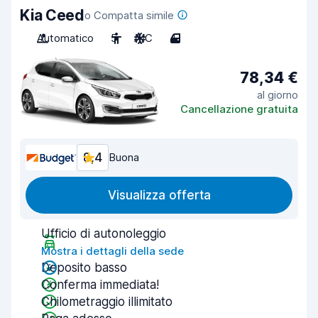
Kia Ceed
o Compatta simile
Automatico
5
A/C
4
78,34 €
al giorno
Cancellazione gratuita
8,4
Buona
Visualizza offerta
Ufficio di autonoleggio
Mostra i dettagli della sede
Deposito basso
Conferma immediata!
Chilometraggio illimitato