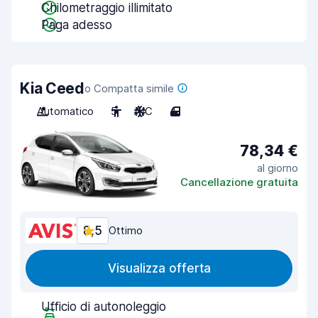
Chilometraggio illimitato
Paga adesso
Kia Ceed
o Compatta simile
Automatico
5
A/C
4
78,34 €
al giorno
Cancellazione gratuita
8,5
Ottimo
Visualizza offerta
Ufficio di autonoleggio