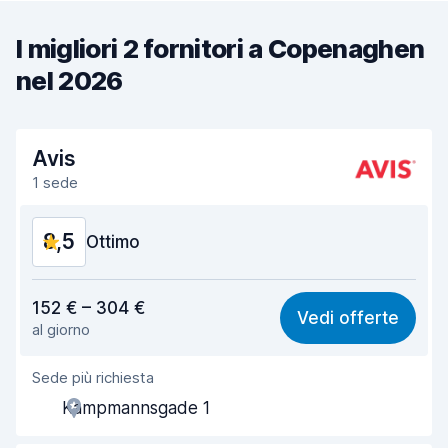
I migliori 2 fornitori a Copenaghen
nel 2026
Avis
1 sede
8,5
Ottimo
Rapporto qualità-prezzo
8,5
152 € – 304 €
Vedi offerte
al giorno
Facile da trovare
8,2
Sede più richiesta
Gentilezza degli agenti
8,7
Kampmannsgade 1
Rapidità del ritiro
8,0