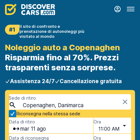
Il sito di confronto e
#1
prenotazione di autonoleggi più
visitato al mondo
Noleggio auto a Copenaghen
Risparmia fino al 70%. Prezzi
trasparenti senza sorprese.
Assistenza 24/7
Cancellazione gratuita
Sede di ritiro
Copenaghen, Danimarca
Riconsegna nella stessa sede
Data di ritiro
Ora
mar 11 ago
11:00 AM
Data di riconsegna
Ora