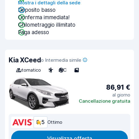
Mostra i dettagli della sede
Deposito basso
Conferma immediata!
Chilometraggio illimitato
Paga adesso
Kia XCeed
o Intermedia simile
Automatico
5
A/C
5
86,91 €
al giorno
Cancellazione gratuita
8,5
Ottimo
Visualizza offerta