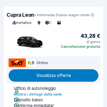
Cupra Leon
o Intermedia Station wagon simile
Automatico
5
A/C
5
43,28 €
al giorno
Cancellazione gratuita
8,6
Ottimo
Visualizza offerta
Ufficio di autonoleggio
Mostra i dettagli della sede
Deposito basso
Conferma immediata!