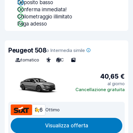
Deposito basso
Conferma immediata!
Chilometraggio illimitato
Paga adesso
Peugeot 508
o Intermedia simile
Automatico
5
A/C
5
40,65 €
al giorno
Cancellazione gratuita
8,6
Ottimo
Visualizza offerta