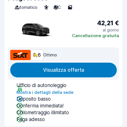
Automatico
5
A/C
5
42,21 €
al giorno
Cancellazione gratuita
8,6
Ottimo
Visualizza offerta
Ufficio di autonoleggio
Mostra i dettagli della sede
Deposito basso
Conferma immediata!
Chilometraggio illimitato
Paga adesso