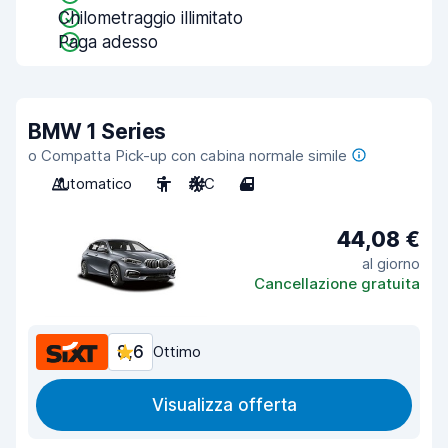
Chilometraggio illimitato
Paga adesso
BMW 1 Series
o Compatta Pick-up con cabina normale simile
Automatico
5
A/C
4
44,08 €
al giorno
Cancellazione gratuita
8,6
Ottimo
Visualizza offerta