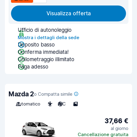
Visualizza offerta
Ufficio di autonoleggio
Mostra i dettagli della sede
Deposito basso
Conferma immediata!
Chilometraggio illimitato
Paga adesso
Mazda 2
o Compatta simile
Automatico
5
A/C
5
37,66 €
al giorno
Cancellazione gratuita