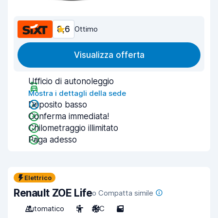
8,6
Ottimo
Visualizza offerta
Ufficio di autonoleggio
Mostra i dettagli della sede
Deposito basso
Conferma immediata!
Chilometraggio illimitato
Paga adesso
Elettrico
Renault ZOE Life
o Compatta simile
Automatico
5
A/C
5