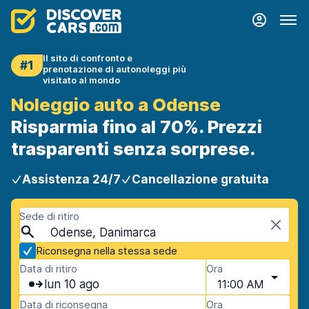
Il sito di confronto e
#1
prenotazione di autonoleggi più
visitato al mondo
Noleggio auto a Odense
Risparmia fino al 70%. Prezzi
trasparenti senza sorprese.
Assistenza 24/7
Cancellazione gratuita
Sede di ritiro
Odense, Danimarca
Riconsegna nella stessa sede
Data di ritiro
Ora
lun 10 ago
11:00 AM
Data di riconsegna
Ora