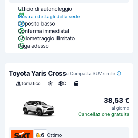
Ufficio di autonoleggio
Mostra i dettagli della sede
Deposito basso
Conferma immediata!
Chilometraggio illimitato
Paga adesso
Toyota Yaris Cross
o Compatta SUV simile
Automatico
5
A/C
5
38,53 €
al giorno
Cancellazione gratuita
8,6
Ottimo