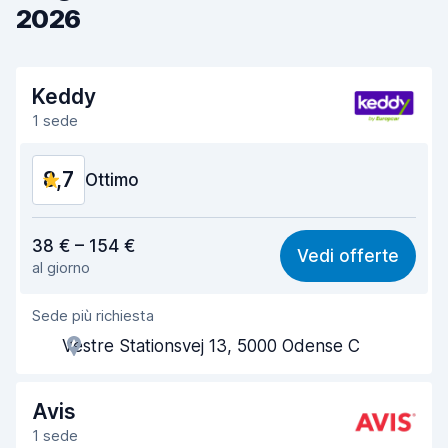
2026
Keddy
1 sede
8,7
Ottimo
Rapporto qualità-prezzo
9,0
38 € – 154 €
Vedi offerte
al giorno
Facile da trovare
8,2
Sede più richiesta
Gentilezza degli agenti
9,3
Vestre Stationsvej 13, 5000 Odense C
Rapidità del ritiro
8,0
Rapidità della riconsegna
8,2
Avis
1 sede