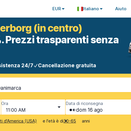
EUR
Italiano
Aiuto
erborg (in centro)
. Prezzi trasparenti senza
istenza 24/7
Cancellazione gratuita
Danimarca
Ora
Data di riconsegna
11:00 AM
dom 16 ago
e l'età è di
anni
iti d'America (USA)
30-65