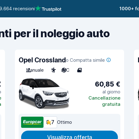
9.664 recensioni
1000+ fo
nti per il noleggio auto
Opel Crossland
o Compatta simile
Manuale
5
A/C
4
€
60,85 €
o
al giorno
e
Cancellazione
a
gratuita
8,7
Ottimo
Visualizza offerta