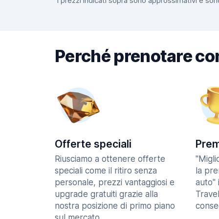
I prezzi indicati sopra sono approssimativi e sono
Perché prenotare co
Offerte speciali
Prem
Riusciamo a ottenere offerte
"Migl
speciali come il ritiro senza
la pr
personale, prezzi vantaggiosi e
auto" 
upgrade gratuiti grazie alla
Trave
nostra posizione di primo piano
consec
sul mercato.