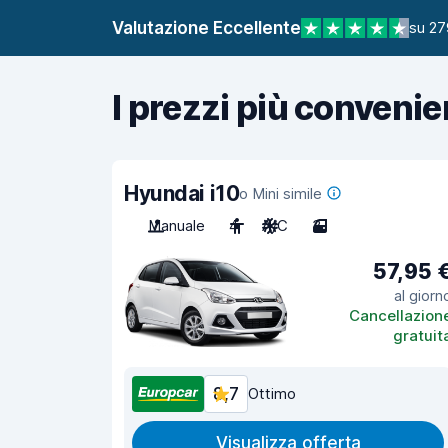
Valutazione Eccellente
su 27
I prezzi più convenie
Hyundai i10
o Mini simile
Manuale
4
A/C
3
57,95 
al giorn
Cancellazion
gratuit
8,7
Ottimo
Visualizza offerta