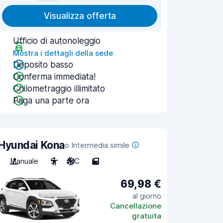
Visualizza offerta
Ufficio di autonoleggio
Mostra i dettagli della sede
Deposito basso
Conferma immediata!
Chilometraggio illimitato
Paga una parte ora
Hyundai Kona
o Intermedia simile
Manuale
5
A/C
5
69,98 €
al giorno
Cancellazione
gratuita