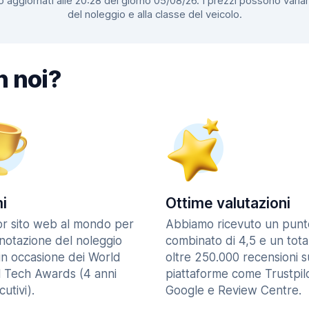
 aggiornati alle 20:28 del giorno 05/08/26. I prezzi possono variar
del noleggio e alla classe del veicolo.
n noi?
i
Ottime valutazioni
ior sito web al mondo per
Abbiamo ricevuto un punt
enotazione del noleggio
combinato di 4,5 e un tota
in occasione dei World
oltre 250.000 recensioni s
l Tech Awards (4 anni
piattaforme come Trustpilo
utivi).
Google e Review Centre.