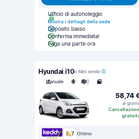
Ufficio di autonoleggio
Mostra i dettagli della sede
Deposito basso
Conferma immediata!
Paga una parte ora
Hyundai i10
o Mini simile
Manuale
4
A/C
3
58,74 
al giorn
Cancellazion
gratuit
8,7
Ottimo