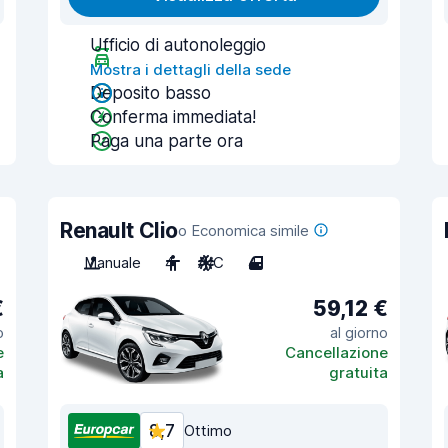
Ufficio di autonoleggio
Mostra i dettagli della sede
Deposito basso
Conferma immediata!
Paga una parte ora
Renault Clio
o Economica simile
Manuale
4
A/C
4
€
59,12 €
o
al giorno
e
Cancellazione
a
gratuita
8,7
Ottimo