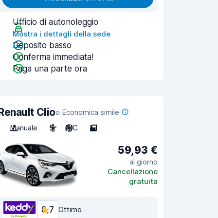
Ufficio di autonoleggio
Mostra i dettagli della sede
Deposito basso
Conferma immediata!
Paga una parte ora
Renault Clio
o Economica simile
Manuale
5
A/C
5
59,93 €
al giorno
Cancellazione
gratuita
8,7
Ottimo