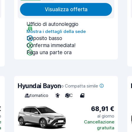
Visualizza offerta
Ufficio di autonoleggio
Mostra i dettagli della sede
Deposito basso
Conferma immediata!
Paga una parte ora
Hyundai Bayon
o Compatta simile
Automatico
5
A/C
4
€
68,91 €
o
al giorno
e
Cancellazione
a
gratuita