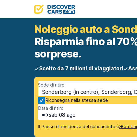
Noleggio auto a Sond
Risparmia fino al 70%
sorprese.
Scelto da 7 milioni di viaggiatori
Ass
Sede di ritiro
Sonderborg (in centro), Sonderborg, 
Riconsegna nella stessa sede
Data di ritiro
sab 08 ago
Il Paese di residenza del conducente è
Stati Un