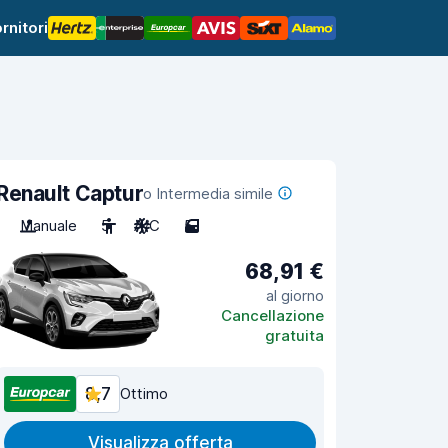
rnitori
Renault Captur
o Intermedia simile
Manuale
5
A/C
5
68,91 €
al giorno
Cancellazione
gratuita
8,7
Ottimo
Visualizza offerta