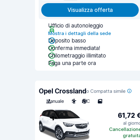
Visualizza offerta
Ufficio di autonoleggio
Mostra i dettagli della sede
Deposito basso
Conferma immediata!
Chilometraggio illimitato
Paga una parte ora
Opel Crossland
o Compatta simile
Manuale
5
A/C
5
61,72 
al giorn
Cancellazion
gratuit