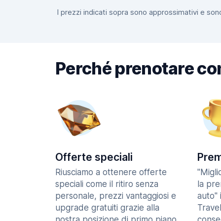
I prezzi indicati sopra sono approssimativi e sono
Perché prenotare co
Offerte speciali
Prem
Riusciamo a ottenere offerte
"Migl
speciali come il ritiro senza
la pr
personale, prezzi vantaggiosi e
auto" 
upgrade gratuiti grazie alla
Trave
nostra posizione di primo piano
consec