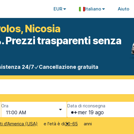
EUR
Italiano
Aiuto
olos, Nicosia
. Prezzi trasparenti senza
istenza 24/7
Cancellazione gratuita
Ora
Data di riconsegna
11:00 AM
mer 19 ago
e l'età è di
anni
iti d'America (USA)
30-65