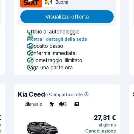
8,4
Buona
Visualizza offerta
Ufficio di autonoleggio
Mostra i dettagli della sede
Deposito basso
Conferma immediata!
Chilometraggio illimitato
Paga una parte ora
Kia Ceed
o Compatta simile
Manuale
5
A/C
5
€
27,31 €
o
al giorno
e
Cancellazione