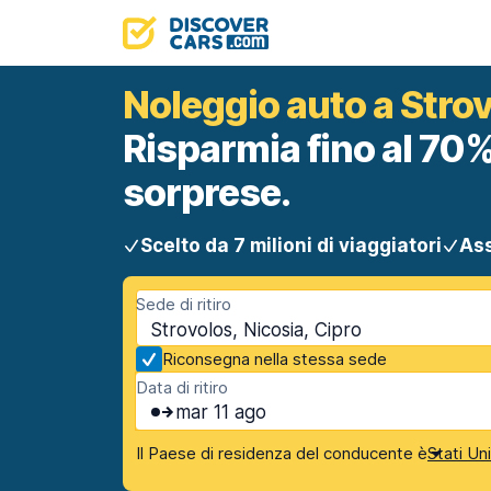
Noleggio auto a Strov
Risparmia fino al 70%
sorprese.
Scelto da 7 milioni di viaggiatori
Ass
Sede di ritiro
Strovolos, Nicosia, Cipro
Riconsegna nella stessa sede
Data di ritiro
mar 11 ago
Il Paese di residenza del conducente è
Stati Un