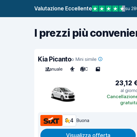
Valutazione Eccellente
su 28
I prezzi più convenie
Kia Picanto
o Mini simile
Manuale
4
A/C
5
23,12 
al giorn
Cancellazion
gratuit
8,4
Buona
Visualizza offerta