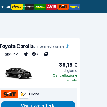
rnitori
Toyota Corolla
o Intermedia simile
Manuale
5
A/C
5
38,16 €
al giorno
Cancellazione
gratuita
8,4
Buona
Visualizza offerta