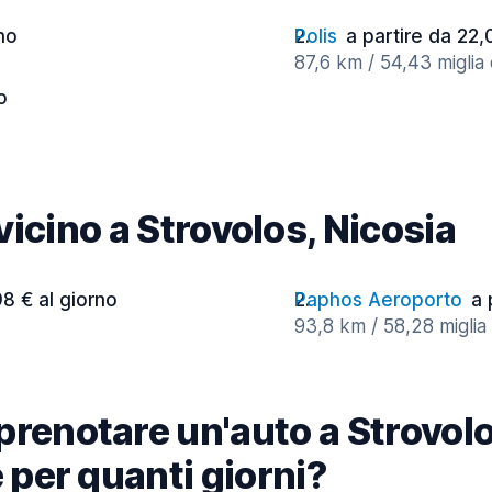
rno
Polis
a partire da 22,
87,6 km / 54,43 miglia 
o
 vicino a Strovolos, Nicosia
98 € al giorno
Paphos Aeroporto
a 
93,8 km / 58,28 miglia 
renotare un'auto a Strovolo
 per quanti giorni?