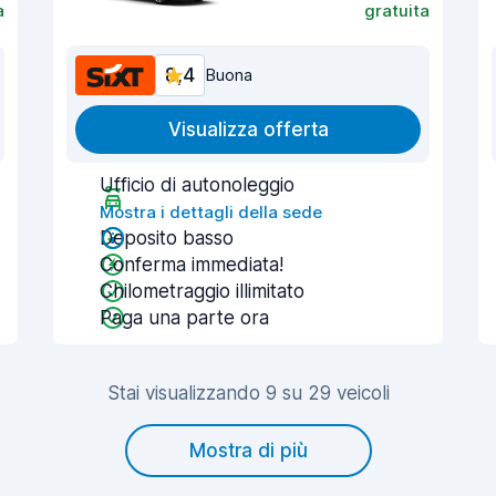
a
gratuita
8,4
Buona
Visualizza offerta
Ufficio di autonoleggio
Mostra i dettagli della sede
Deposito basso
Conferma immediata!
Chilometraggio illimitato
Paga una parte ora
Stai visualizzando 9 su 29 veicoli
Mostra di più