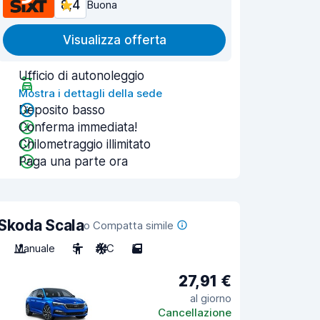
8,4
Buona
Visualizza offerta
Ufficio di autonoleggio
Mostra i dettagli della sede
Deposito basso
Conferma immediata!
Chilometraggio illimitato
Paga una parte ora
Skoda Scala
o Compatta simile
Manuale
5
A/C
5
27,91 €
al giorno
Cancellazione