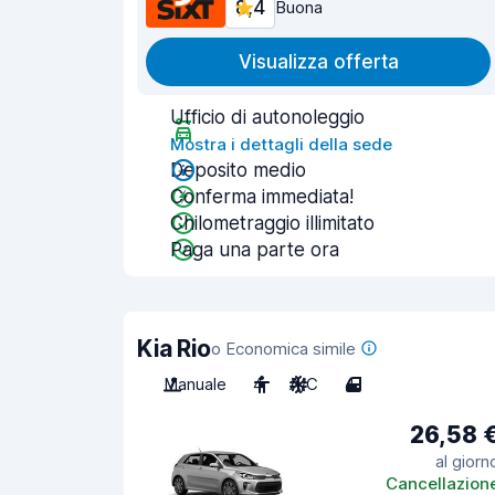
8,4
Buona
Visualizza offerta
Ufficio di autonoleggio
Mostra i dettagli della sede
Deposito medio
Conferma immediata!
Chilometraggio illimitato
Paga una parte ora
Kia Rio
o Economica simile
Manuale
4
A/C
4
26,58 
al giorn
Cancellazion