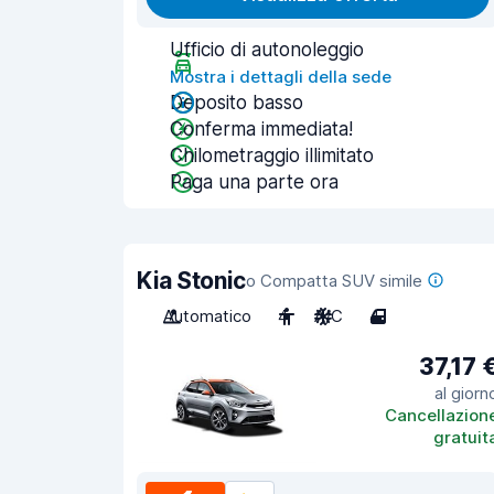
Ufficio di autonoleggio
Mostra i dettagli della sede
Deposito basso
Conferma immediata!
Chilometraggio illimitato
Paga una parte ora
Kia Stonic
o Compatta SUV simile
Automatico
4
A/C
4
37,17 
al giorn
Cancellazion
gratuit