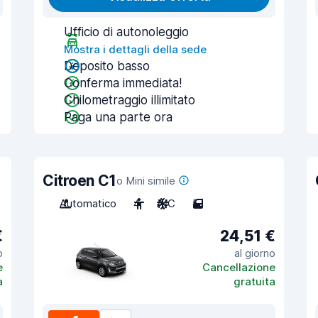
Ufficio di autonoleggio
Mostra i dettagli della sede
Deposito basso
Conferma immediata!
Chilometraggio illimitato
Paga una parte ora
Citroen C1
o Mini simile
Automatico
4
A/C
5
€
24,51 €
o
al giorno
e
Cancellazione
a
gratuita