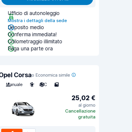
Ufficio di autonoleggio
Mostra i dettagli della sede
Deposito medio
Conferma immediata!
Chilometraggio illimitato
Paga una parte ora
Opel Corsa
o Economica simile
Manuale
5
A/C
5
25,02 €
al giorno
Cancellazione
gratuita