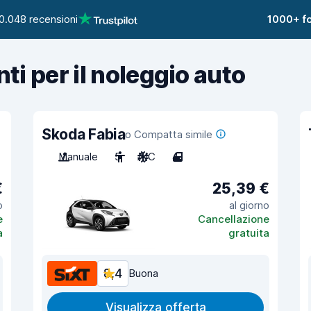
0.048 recensioni
1000+ fo
nti per il noleggio auto
Skoda Fabia
o Compatta simile
Manuale
5
A/C
4
€
25,39 €
o
al giorno
e
Cancellazione
a
gratuita
8,4
Buona
Visualizza offerta