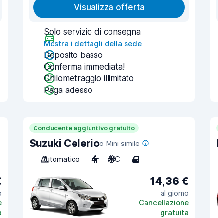
Visualizza offerta
Solo servizio di consegna
Mostra i dettagli della sede
Deposito basso
Conferma immediata!
Chilometraggio illimitato
Paga adesso
Conducente aggiuntivo gratuito
Suzuki Celerio
o Mini simile
Automatico
4
A/C
4
€
14,36 €
o
al giorno
e
Cancellazione
a
gratuita