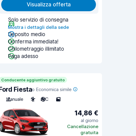
Visualizza offerta
Solo servizio di consegna
Mostra i dettagli della sede
Deposito medio
Conferma immediata!
Chilometraggio illimitato
Paga adesso
Conducente aggiuntivo gratuito
Ford Fiesta
o Economica simile
Manuale
5
A/C
5
14,86 €
al giorno
Cancellazione
gratuita