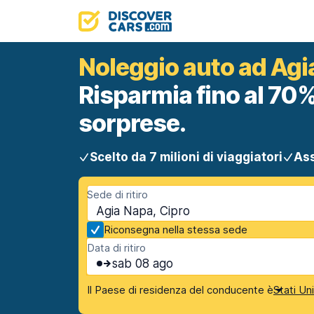
Noleggio auto ad Agi
Risparmia fino al 70%
sorprese.
Scelto da 7 milioni di viaggiatori
Ass
Sede di ritiro
Agia Napa, Cipro
Riconsegna nella stessa sede
Data di ritiro
sab 08 ago
Il Paese di residenza del conducente è
Stati Un