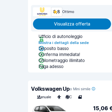
8,8
Ottimo
Visualizza offerta
Ufficio di autonoleggio
Mostra i dettagli della sede
Deposito basso
Conferma immediata!
Chilometraggio illimitato
Paga adesso
Volkswagen Up
o Mini simile
Manuale
4
A/C
4
15,06 