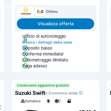
8,8
Ottimo
Visualizza offerta
Ufficio di autonoleggio
Mostra i dettagli della sede
Deposito basso
Conferma immediata!
Chilometraggio illimitato
Paga adesso
Conducente aggiuntivo gratuito
Suzuki Swift
o Economica simile
Automatico
5
A/C
4
€