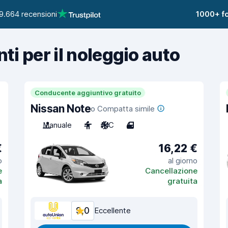
9.664 recensioni
1000+ fo
nti per il noleggio auto
Conducente aggiuntivo gratuito
Nissan Note
o Compatta simile
Manuale
4
A/C
4
€
16,22 €
o
al giorno
e
Cancellazione
a
gratuita
9,0
Eccellente