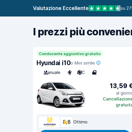
Valutazione Eccellente
su 27
I prezzi più convenie
Conducente aggiuntivo gratuito
Hyundai i10
o Mini simile
Manuale
4
A/C
4
13,59 
al giorn
Cancellazion
gratuit
8,8
Ottimo