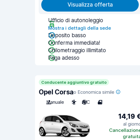
Visualizza offerta
Ufficio di autonoleggio
Mostra i dettagli della sede
Deposito basso
Conferma immediata!
Chilometraggio illimitato
Paga adesso
Conducente aggiuntivo gratuito
Opel Corsa
o Economica simile
Manuale
5
A/C
4
14,19 
al giorn
Cancellazion
gratuit