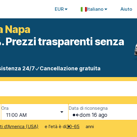
EUR
Italiano
Aiuto
a Napa
. Prezzi trasparenti senza
istenza 24/7
Cancellazione gratuita
Ora
Data di riconsegna
11:00 AM
dom 16 ago
e l'età è di
anni
iti d'America (USA)
30-65