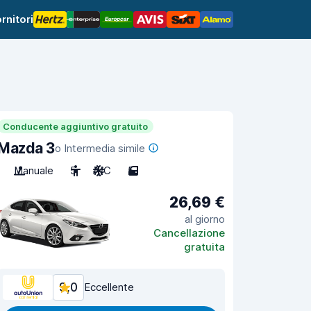
rnitori
Conducente aggiuntivo gratuito
Mazda 3
o Intermedia simile
Manuale
5
A/C
5
26,69 €
al giorno
Cancellazione
gratuita
9,0
Eccellente