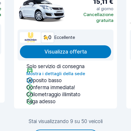
15,11 €
o
e
al giorno
a
Cancellazione
gratuita
9,0
Eccellente
Visualizza offerta
Solo servizio di consegna
Mostra i dettagli della sede
Deposito basso
Conferma immediata!
Chilometraggio illimitato
Paga adesso
Stai visualizzando 9 su 50 veicoli