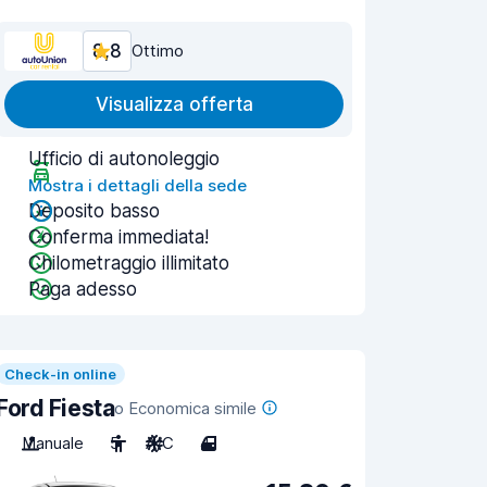
8,8
Ottimo
Visualizza offerta
Ufficio di autonoleggio
Mostra i dettagli della sede
Deposito basso
Conferma immediata!
Chilometraggio illimitato
Paga adesso
Check-in online
Ford Fiesta
o Economica simile
Manuale
5
A/C
4