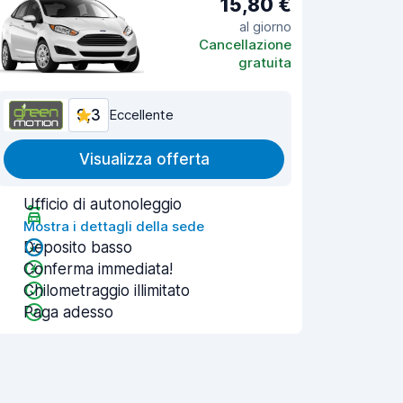
15,80 €
al giorno
Cancellazione
gratuita
9,3
Eccellente
Visualizza offerta
Ufficio di autonoleggio
Mostra i dettagli della sede
Deposito basso
Conferma immediata!
Chilometraggio illimitato
Paga adesso