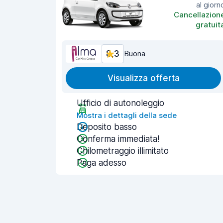
al giorn
Cancellazion
gratuit
8,3
Buona
Visualizza offerta
Ufficio di autonoleggio
Mostra i dettagli della sede
Deposito basso
Conferma immediata!
Chilometraggio illimitato
Paga adesso