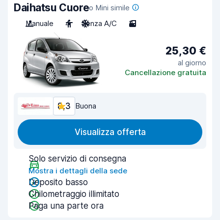
Daihatsu Cuore
o Mini simile
Manuale
4
Senza A/C
3
25,30 €
al giorno
Cancellazione gratuita
8,3
Buona
Visualizza offerta
Solo servizio di consegna
Mostra i dettagli della sede
Deposito basso
Chilometraggio illimitato
Paga una parte ora