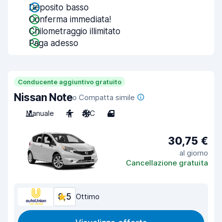
Deposito basso
Conferma immediata!
Chilometraggio illimitato
Paga adesso
Conducente aggiuntivo gratuito
Nissan Note
o Compatta simile
Manuale
4
A/C
4
30,75 €
al giorno
Cancellazione gratuita
8,5
Ottimo