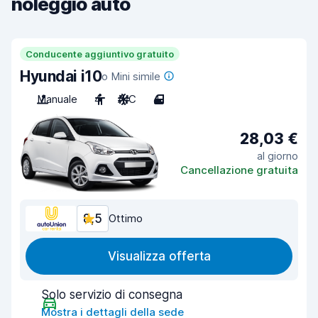
noleggio auto
Conducente aggiuntivo gratuito
Hyundai i10
o Mini simile
Manuale
4
A/C
4
28,03 €
al giorno
Cancellazione gratuita
8,5
Ottimo
Visualizza offerta
Solo servizio di consegna
Mostra i dettagli della sede