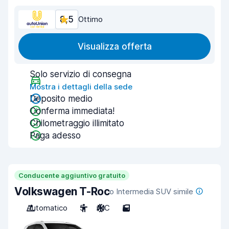
8,5
Ottimo
Visualizza offerta
Solo servizio di consegna
Mostra i dettagli della sede
Deposito medio
Conferma immediata!
Chilometraggio illimitato
Paga adesso
Conducente aggiuntivo gratuito
Volkswagen T-Roc
o Intermedia SUV simile
Automatico
5
A/C
5