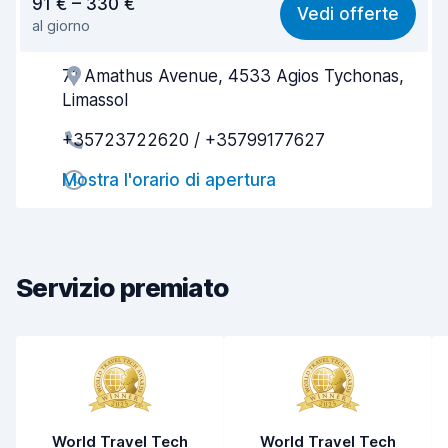
91 € – 330 €
Vedi offerte
al giorno
Facile da trovare
8,4
71 Amathus Avenue, 4533 Agios Tychonas,
Gentilezza degli agenti
8,8
Limassol
Rapidità del ritiro
8,0
+35723722620 / +35799177627
Rapidità della riconsegna
8,6
Mostra l'orario di apertura
Pulizia del veicolo
8,8
Condizioni dell'auto
8,4
Servizio premiato
World Travel Tech
World Travel Tech