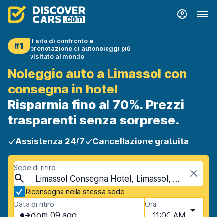
Il sito di confronto e
#1
prenotazione di autonoleggi più
visitato al mondo
Noleggio auto a Limassol con
consegna in hotel
Risparmia fino al 70%. Prezzi
trasparenti senza sorprese.
Assistenza 24/7
Cancellazione gratuita
Sede di ritiro
Limassol Consegna Hotel, Limassol, Cipro
Riconsegna nella stessa sede
Data di ritiro
Ora
dom 09 ago
11:00 AM