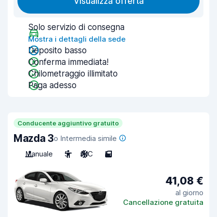
Visualizza offerta
Solo servizio di consegna
Mostra i dettagli della sede
Deposito basso
Conferma immediata!
Chilometraggio illimitato
Paga adesso
Conducente aggiuntivo gratuito
Mazda 3
o Intermedia simile
Manuale
5
A/C
5
41,08 €
al giorno
Cancellazione gratuita