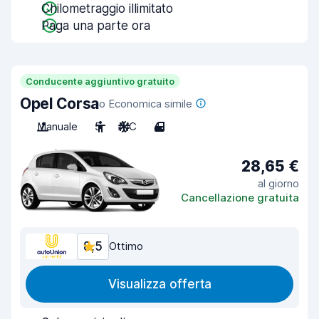
Chilometraggio illimitato
Paga una parte ora
Conducente aggiuntivo gratuito
Opel Corsa
o Economica simile
Manuale
5
A/C
4
28,65 €
al giorno
Cancellazione gratuita
8,5
Ottimo
Visualizza offerta