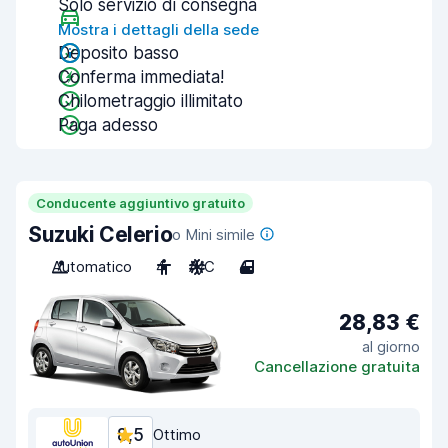
Solo servizio di consegna
Mostra i dettagli della sede
Deposito basso
Conferma immediata!
Chilometraggio illimitato
Paga adesso
Conducente aggiuntivo gratuito
Suzuki Celerio
o Mini simile
Automatico
4
A/C
4
28,83 €
al giorno
Cancellazione gratuita
8,5
Ottimo