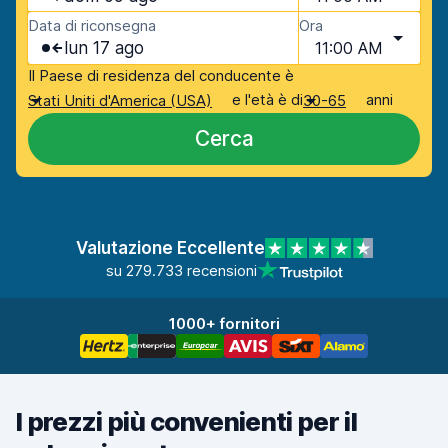
Data di riconsegna
Ora
lun 17 ago
11:00 AM
Il Paese di residenza del conducente è
e l'età è di
anni
Stati Uniti d'America (USA)
30-65
Cerca
Valutazione Eccellente
su 279.733 recensioni
1000+ fornitori
I prezzi più convenienti per il