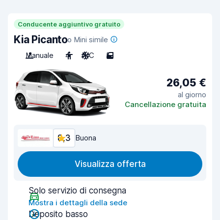
Conducente aggiuntivo gratuito
Kia Picanto
o Mini simile
Manuale
4
A/C
5
26,05 €
al giorno
Cancellazione gratuita
8,3
Buona
Visualizza offerta
Solo servizio di consegna
Mostra i dettagli della sede
Deposito basso