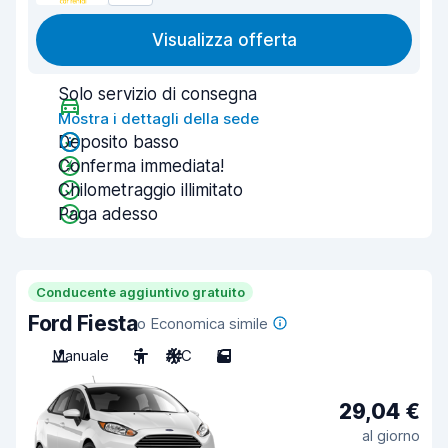
Visualizza offerta
Solo servizio di consegna
Mostra i dettagli della sede
Deposito basso
Conferma immediata!
Chilometraggio illimitato
Paga adesso
Conducente aggiuntivo gratuito
Ford Fiesta
o Economica simile
Manuale
5
A/C
5
29,04 €
al giorno