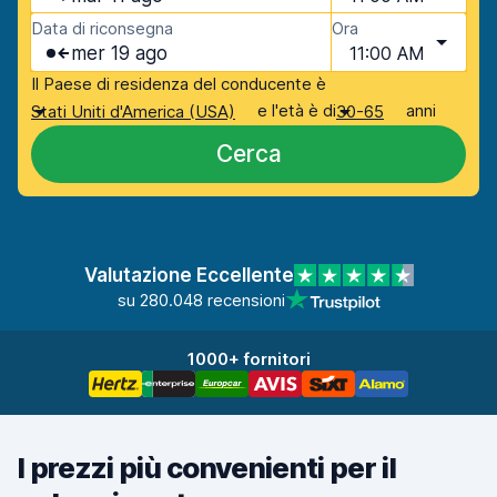
Data di riconsegna
Ora
mer 19 ago
11:00 AM
Il Paese di residenza del conducente è
e l'età è di
anni
Stati Uniti d'America (USA)
30-65
Cerca
Valutazione Eccellente
su 280.048 recensioni
1000+ fornitori
I prezzi più convenienti per il