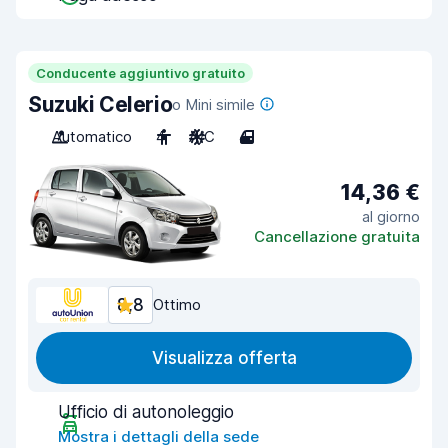
Conducente aggiuntivo gratuito
Suzuki Celerio
o Mini simile
Automatico
4
A/C
4
14,36 €
al giorno
Cancellazione gratuita
8,8
Ottimo
Visualizza offerta
Ufficio di autonoleggio
Mostra i dettagli della sede