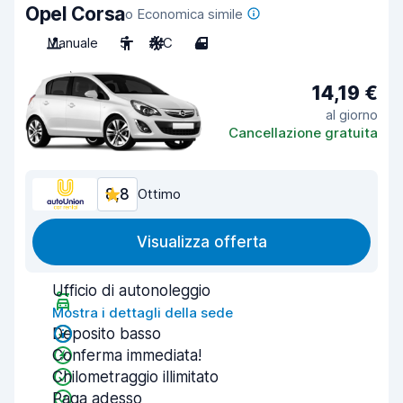
Opel Corsa
o Economica simile
Manuale
5
A/C
4
14,19 €
al giorno
Cancellazione gratuita
8,8
Ottimo
Visualizza offerta
Ufficio di autonoleggio
Mostra i dettagli della sede
Deposito basso
Conferma immediata!
Chilometraggio illimitato
Paga adesso