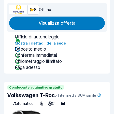
8,8
Ottimo
Visualizza offerta
Ufficio di autonoleggio
Mostra i dettagli della sede
Deposito medio
Conferma immediata!
Chilometraggio illimitato
Paga adesso
Conducente aggiuntivo gratuito
Volkswagen T-Roc
o Intermedia SUV simile
Automatico
5
A/C
5