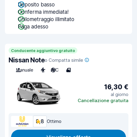
Deposito basso
Conferma immediata!
Chilometraggio illimitato
Paga adesso
Conducente aggiuntivo gratuito
Nissan Note
o Compatta simile
Manuale
4
A/C
4
16,30 €
al giorno
Cancellazione gratuita
8,8
Ottimo