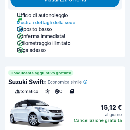
Ufficio di autonoleggio
Mostra i dettagli della sede
Deposito basso
Conferma immediata!
Chilometraggio illimitato
Paga adesso
Conducente aggiuntivo gratuito
Suzuki Swift
o Economica simile
Automatico
5
A/C
4
15,12 €
al giorno
Cancellazione gratuita