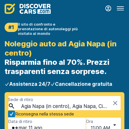
Il sito di confronto e
#1
prenotazione di autonoleggi più
visitato al mondo
Noleggio auto ad Agia Napa (in
centro)
Risparmia fino al 70%. Prezzi
trasparenti senza sorprese.
Assistenza 24/7
Cancellazione gratuita
Sede di ritiro
Agia Napa (in centro), Agia Napa, Cipro
Riconsegna nella stessa sede
Data di ritiro
Ora
mar 11 ago
11:00 AM