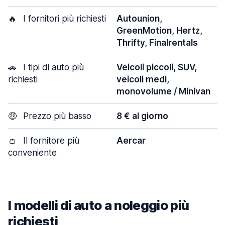
🔥
I fornitori più richiesti
Autounion,
GreenMotion, Hertz,
Thrifty, Finalrentals
🚗
I tipi di auto più
Veicoli piccoli, SUV,
richiesti
veicoli medi,
monovolume / Minivan
🤑
Prezzo più basso
8 € al giorno
👛
Il fornitore più
Aercar
conveniente
I modelli di auto a noleggio più
richiesti