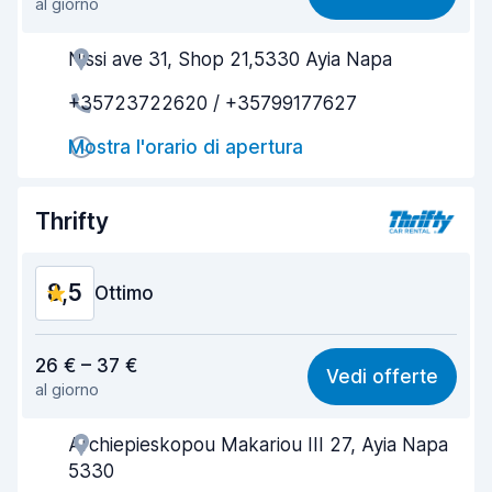
al giorno
Facile da trovare
8,6
Nissi ave 31, Shop 21,5330 Ayia Napa
Gentilezza degli agenti
8,8
+35723722620 / +35799177627
Rapidità del ritiro
8,8
Mostra l'orario di apertura
Rapidità della riconsegna
9,3
Pulizia del veicolo
8,8
Thrifty
Condizioni dell'auto
8,4
8,5
Ottimo
Rapporto qualità-prezzo
8,3
26 € – 37 €
Vedi offerte
al giorno
Facile da trovare
8,2
Archiepieskopou Makariou III 27, Ayia Napa
Gentilezza degli agenti
8,5
5330