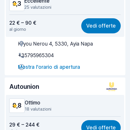
Eccellente
9,3
25 valutazioni
Rapporto qualità-prezzo
9,1
22 € – 90 €
Vedi offerte
al giorno
Facile da trovare
9,5
Kryou Nerou 4, 5330, Ayia Napa
Gentilezza degli agenti
8,9
+35795965304
Rapidità del ritiro
9,6
Mostra l'orario di apertura
Rapidità della riconsegna
9,5
Pulizia del veicolo
9,4
Autounion
Condizioni dell'auto
8,7
Ottimo
8,8
18 valutazioni
Rapporto qualità-prezzo
8,7
29 € – 244 €
Vedi offerte