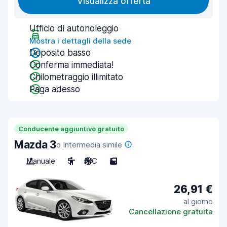
Visualizza offerta
Ufficio di autonoleggio
Mostra i dettagli della sede
Deposito basso
Conferma immediata!
Chilometraggio illimitato
Paga adesso
Conducente aggiuntivo gratuito
Mazda 3
o Intermedia simile
Manuale
5
A/C
5
26,91 €
al giorno
Cancellazione gratuita