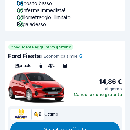
Deposito basso
Conferma immediata!
Chilometraggio illimitato
Paga adesso
Conducente aggiuntivo gratuito
Ford Fiesta
o Economica simile
Manuale
5
A/C
5
14,86 €
al giorno
Cancellazione gratuita
8,8
Ottimo
Visualizza offerta