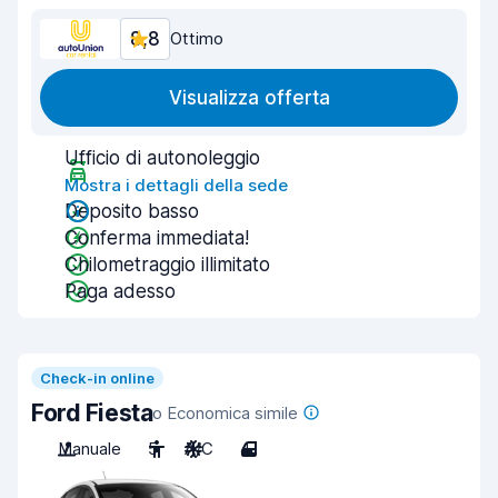
8,8
Ottimo
Visualizza offerta
Ufficio di autonoleggio
Mostra i dettagli della sede
Deposito basso
Conferma immediata!
Chilometraggio illimitato
Paga adesso
Check-in online
Ford Fiesta
o Economica simile
Manuale
5
A/C
4