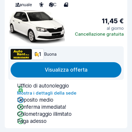
Manuale
5
A/C
4
11,45 €
al giorno
Cancellazione gratuita
8,1
Buona
Visualizza offerta
Ufficio di autonoleggio
Mostra i dettagli della sede
Deposito medio
Conferma immediata!
Chilometraggio illimitato
Paga adesso