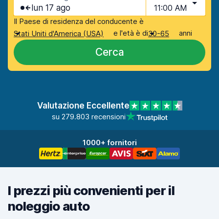
lun 17 ago
11:00 AM
Il Paese di residenza del conducente è
e l'età è di
anni
Stati Uniti d'America (USA)
30-65
Cerca
Valutazione Eccellente
su 279.803 recensioni
1000+ fornitori
I prezzi più convenienti per il
noleggio auto