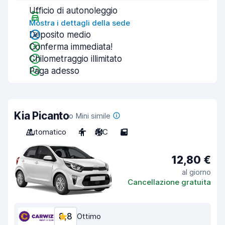
Ufficio di autonoleggio
Mostra i dettagli della sede
Deposito medio
Conferma immediata!
Chilometraggio illimitato
Paga adesso
Kia Picanto
o Mini simile
Automatico
4
A/C
5
12,80 €
al giorno
Cancellazione gratuita
8,8
Ottimo