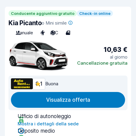
Conducente aggiuntivo gratuito
Check-in online
Kia Picanto
o Mini simile
Manuale
4
A/C
4
10,63 €
al giorno
Cancellazione gratuita
8,1
Buona
Visualizza offerta
Ufficio di autonoleggio
Mostra i dettagli della sede
Deposito medio