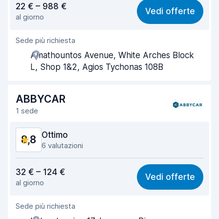
22 € – 988 €
Vedi offerte
al giorno
Facile da trovare
8,3
Sede più richiesta
Gentilezza degli agenti
9,4
Amathountos Avenue, White Arches Block
Rapidità del ritiro
8,2
L, Shop 1&2, Agios Tychonas 108B
Rapidità della riconsegna
8,4
ABBYCAR
Pulizia del veicolo
9,7
1 sede
Condizioni dell'auto
9,1
Ottimo
8,8
6 valutazioni
Rapporto qualità-prezzo
8,8
32 € – 124 €
Vedi offerte
al giorno
Facile da trovare
8,5
Sede più richiesta
Gentilezza degli agenti
9,2