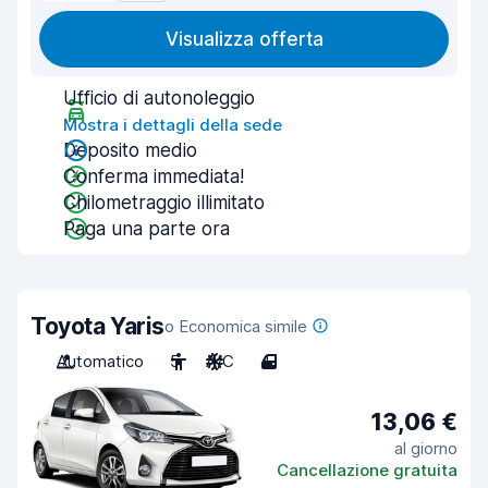
Visualizza offerta
Ufficio di autonoleggio
Mostra i dettagli della sede
Deposito medio
Conferma immediata!
Chilometraggio illimitato
Paga una parte ora
Toyota Yaris
o Economica simile
Automatico
5
A/C
4
13,06 €
al giorno
Cancellazione gratuita