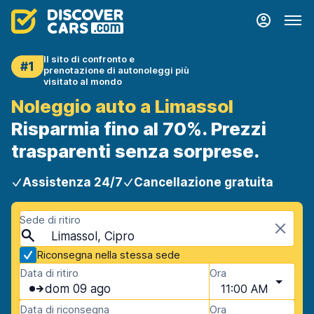
Il sito di confronto e
#1
prenotazione di autonoleggi più
visitato al mondo
Noleggio auto a Limassol
Risparmia fino al 70%. Prezzi
trasparenti senza sorprese.
Assistenza 24/7
Cancellazione gratuita
Sede di ritiro
Limassol, Cipro
Riconsegna nella stessa sede
Data di ritiro
Ora
dom 09 ago
11:00 AM
Data di riconsegna
Ora