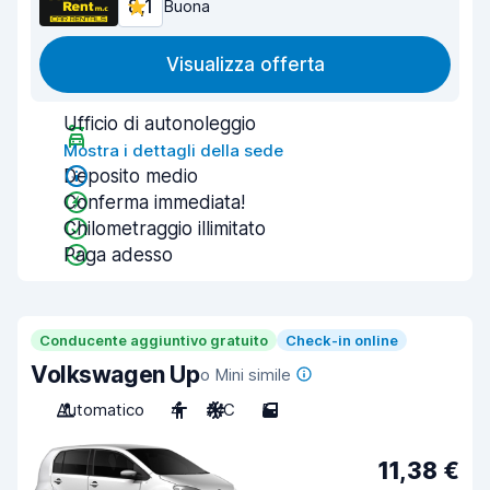
8,1
Buona
Visualizza offerta
Ufficio di autonoleggio
Mostra i dettagli della sede
Deposito medio
Conferma immediata!
Chilometraggio illimitato
Paga adesso
Conducente aggiuntivo gratuito
Check-in online
Volkswagen Up
o Mini simile
Automatico
4
A/C
5
11,38 €