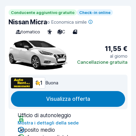
Conducente aggiuntivo gratuito
Check-in online
Nissan Micra
o Economica simile
Automatico
5
A/C
4
11,55 €
al giorno
Cancellazione gratuita
8,1
Buona
Visualizza offerta
Ufficio di autonoleggio
Mostra i dettagli della sede
Deposito medio