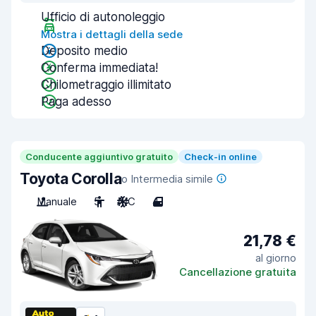
Ufficio di autonoleggio
Mostra i dettagli della sede
Deposito medio
Conferma immediata!
Chilometraggio illimitato
Paga adesso
Conducente aggiuntivo gratuito
Check-in online
Toyota Corolla
o Intermedia simile
Manuale
5
A/C
4
21,78 €
al giorno
Cancellazione gratuita