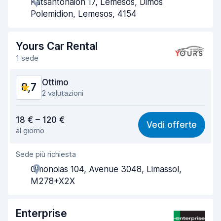
Katsantonaion 17, Lemesos, Dimos
Rapidità del ritiro
8,6
Polemidion, Lemesos, 4154
Rapidità della riconsegna
8,7
Yours Car Rental
Pulizia del veicolo
9,1
1 sede
Condizioni dell'auto
8,5
Ottimo
8,7
2 valutazioni
Rapporto qualità-prezzo
8,9
18 € – 120 €
Vedi offerte
al giorno
Facile da trovare
8,2
Sede più richiesta
Gentilezza degli agenti
9,3
Omonoias 104, Avenue 3048, Limassol,
Rapidità del ritiro
8,0
M278+X2X
Rapidità della riconsegna
8,2
Enterprise
Pulizia del veicolo
9,2