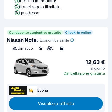
Conferma immediata!
Chilometraggio illimitato
Paga adesso
Conducente aggiuntivo gratuito
Check-in online
Nissan Note
o Economica simile
Automatico
5
A/C
5
12,63 €
al giorno
Cancellazione gratuita
8,1
Buona
Visualizza offerta