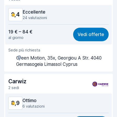
Eccellente
9,4
24 valutazioni
Rapporto qualità-prezzo
9,2
19 € – 84 €
Vedi offerte
al giorno
Facile da trovare
9,7
Sede più richiesta
Gentilezza degli agenti
9,0
Green Motion, 35x, Georgiou A Str. 4040
Rapidità del ritiro
9,9
Germasogeia Limassol Cyprus
Rapidità della riconsegna
9,9
Carwiz
Pulizia del veicolo
9,4
2 sedi
Condizioni dell'auto
8,7
Ottimo
8,9
6 valutazioni
Rapporto qualità-prezzo
9,2