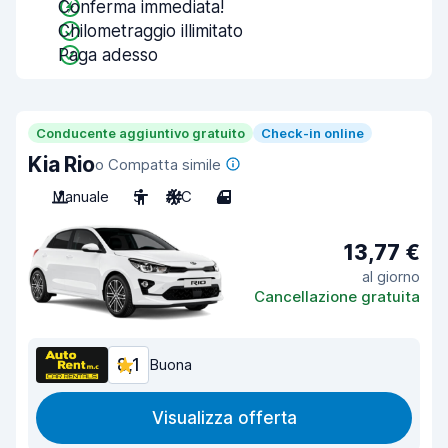
Conferma immediata!
Chilometraggio illimitato
Paga adesso
Conducente aggiuntivo gratuito
Check-in online
Kia Rio
o Compatta simile
Manuale
5
A/C
4
13,77 €
al giorno
Cancellazione gratuita
8,1
Buona
Visualizza offerta