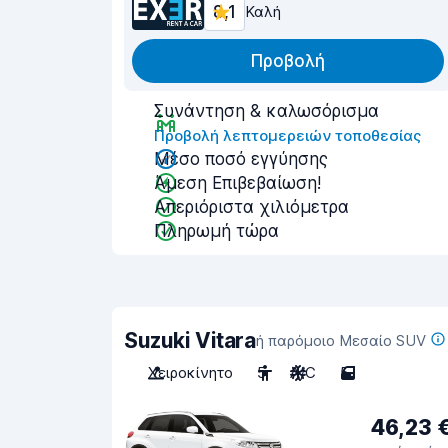
8,1
Καλή
Προβολή
Συνάντηση & καλωσόρισμα
Προβολή λεπτομερειών τοποθεσίας
Μέσο ποσό εγγύησης
Άμεση Επιβεβαίωση!
Απεριόριστα χιλιόμετρα
Πληρωμή τώρα
Suzuki Vitara
ή παρόμοιο Μεσαίο SUV
Χειροκίνητο
5
A/C
5
46,23 