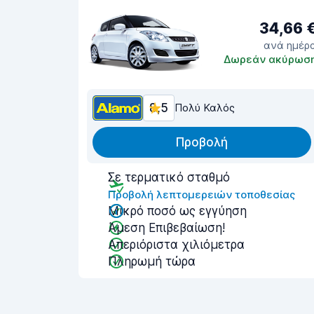
34,66 
ανά ημέρ
Δωρεάν ακύρωσ
8,5
Πολύ Καλός
Προβολή
Σε τερματικό σταθμό
Προβολή λεπτομερειών τοποθεσίας
Μικρό ποσό ως εγγύηση
Άμεση Επιβεβαίωση!
Απεριόριστα χιλιόμετρα
Πληρωμή τώρα