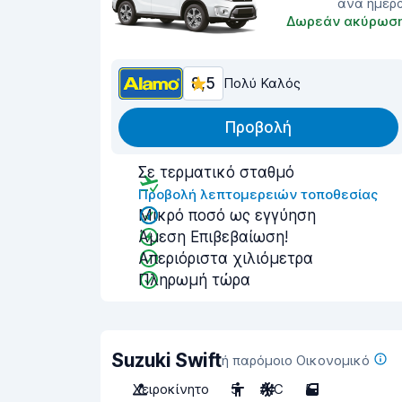
ανά ημέρ
Δωρεάν ακύρωσ
8,5
Πολύ Καλός
Προβολή
Σε τερματικό σταθμό
Προβολή λεπτομερειών τοποθεσίας
Μικρό ποσό ως εγγύηση
Άμεση Επιβεβαίωση!
Απεριόριστα χιλιόμετρα
Πληρωμή τώρα
Suzuki Swift
ή παρόμοιο Οικονομικό
Χειροκίνητο
5
A/C
5