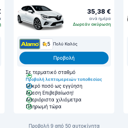
€
35,38 €
α
ανά ημέρα
η
Δωρεάν ακύρωση
8,5
Πολύ Καλός
Προβολή
Σε τερματικό σταθμό
Προβολή λεπτομερειών τοποθεσίας
Μικρό ποσό ως εγγύηση
Άμεση Επιβεβαίωση!
Απεριόριστα χιλιόμετρα
Πληρωμή τώρα
Προβολή 9 από 50 αυτοκίνητα