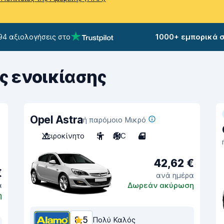
94 αξιολογήσεις στο
1000+ εμπορικά 
ς ενοικίασης
Opel Astra
ή παρόμοιο Μικρό
Χειροκίνητο
5
A/C
4
42,62 €
€
ανά ημέρα
α
Δωρεάν ακύρωση
η
8,5
Πολύ Καλός