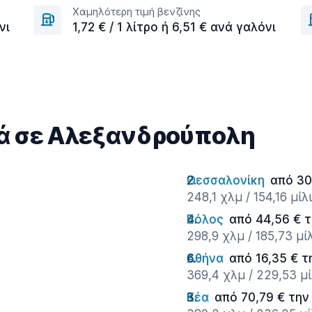
Χαμηλότερη τιμή βενζίνης
νι
1,72 € / 1 λίτρο ή 6,51 € ανά γαλόνι
τά σε Αλεξανδρούπολη
Θεσσαλονίκη
από 30
248,1 χλμ / 154,16 μίλ
Βόλος
από 44,56 € 
298,9 χλμ / 185,73 μί
Αθήνα
από 16,35 € τ
369,4 χλμ / 229,53 μί
Κέα
από 70,79 € την