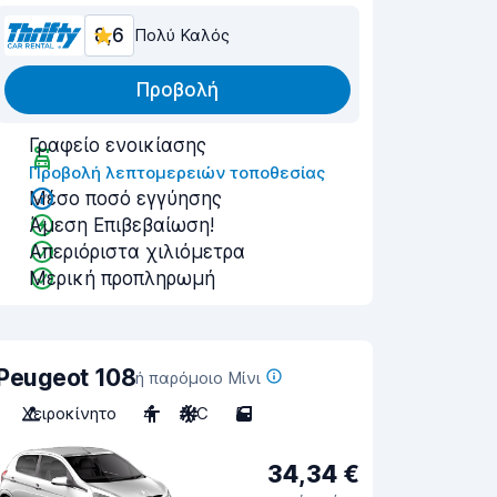
8,6
Πολύ Καλός
Προβολή
Γραφείο ενοικίασης
Προβολή λεπτομερειών τοποθεσίας
Μέσο ποσό εγγύησης
Άμεση Επιβεβαίωση!
Απεριόριστα χιλιόμετρα
Μερική προπληρωμή
Peugeot 108
ή παρόμοιο Μίνι
Χειροκίνητο
4
A/C
5
34,34 €