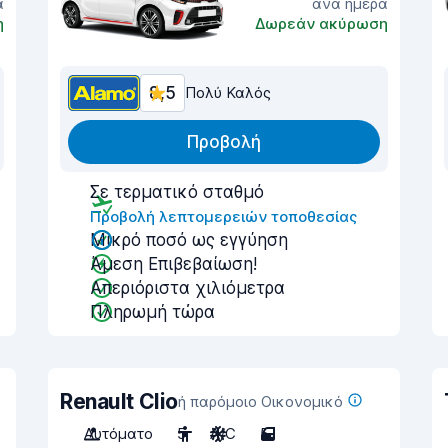
α
ανά ημέρα
η
Δωρεάν ακύρωση
8,5
Πολύ Καλός
Προβολή
Σε τερματικό σταθμό
Προβολή λεπτομερειών τοποθεσίας
Μικρό ποσό ως εγγύηση
Άμεση Επιβεβαίωση!
Απεριόριστα χιλιόμετρα
Πληρωμή τώρα
Renault Clio
ή παρόμοιο Οικονομικό
Αυτόματο
5
A/C
5