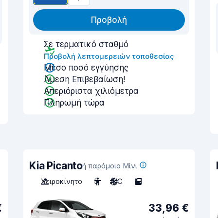
Προβολή
Σε τερματικό σταθμό
Προβολή λεπτομερειών τοποθεσίας
Μέσο ποσό εγγύησης
Άμεση Επιβεβαίωση!
Απεριόριστα χιλιόμετρα
Πληρωμή τώρα
Kia Picanto
ή παρόμοιο Μίνι
Χειροκίνητο
5
A/C
5
€
33,96 €