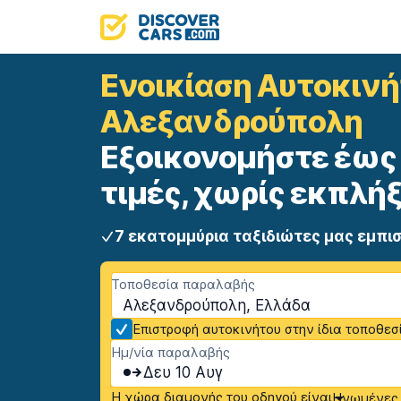
Ενοικίαση Αυτοκιν
Αλεξανδρούπολη
Εξοικονομήστε έως 
τιμές, χωρίς εκπλήξ
7 εκατομμύρια ταξιδιώτες μας εμπι
Τοποθεσία παραλαβής
Αλεξανδρούπολη, Ελλάδα
Επιστροφή αυτοκινήτου στην ίδια τοποθεσ
Ημ/νία παραλαβής
Δευ 10 Αυγ
Η χώρα διαμονής του οδηγού είναι
Ηνωμένες 