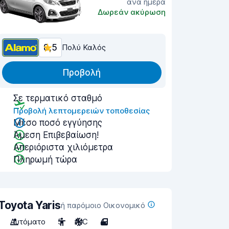
ανά ημέρα
Δωρεάν ακύρωση
8,5
Πολύ Καλός
Προβολή
Σε τερματικό σταθμό
Προβολή λεπτομερειών τοποθεσίας
Μέσο ποσό εγγύησης
Άμεση Επιβεβαίωση!
Απεριόριστα χιλιόμετρα
Πληρωμή τώρα
Toyota Yaris
ή παρόμοιο Οικονομικό
Αυτόματο
5
A/C
4