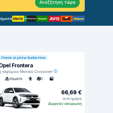
Αναζήτηση τώρα
σήματα
Check-in μέσω διαδικτύου
Opel Frontera
ή παρόμοιο Μεσαίο Crossover
Αυτόματο
5
A/C
5
66,69 €
ανά ημέρα
Δωρεάν ακύρωση