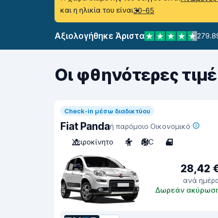
και η ηλικία του είναι
30-65
Αξιολογήθηκε Άριστα
279.8
Οι φθηνότερες τιμέ
Check-in μέσω διαδικτύου
Fiat Panda
ή παρόμοιο Οικονομικό
Χειροκίνητο
4
A/C
4
28,42 
ανά ημέρ
Δωρεάν ακύρωσ