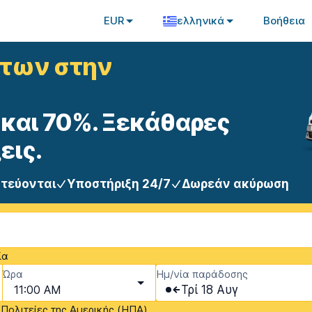
EUR
ελληνικά
Βοήθεια
ήτων στην
και 70%. Ξεκάθαρες
εις.
στεύονται
Υποστήριξη 24/7
Δωρεάν ακύρωση
ία
Ώρα
Ημ/νία παράδοσης
11:00 AM
Τρί 18 Αυγ
Πολιτείες της Αμερικής (ΗΠΑ)