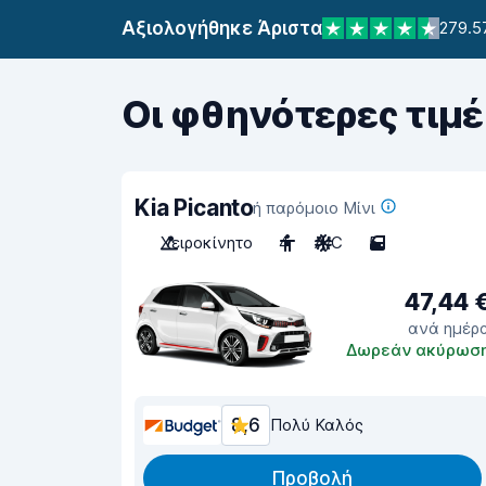
Αξιολογήθηκε Άριστα
279.5
Οι φθηνότερες τιμέ
Kia Picanto
ή παρόμοιο Μίνι
Χειροκίνητο
4
A/C
5
47,44 
ανά ημέρ
Δωρεάν ακύρωσ
8,6
Πολύ Καλός
Προβολή