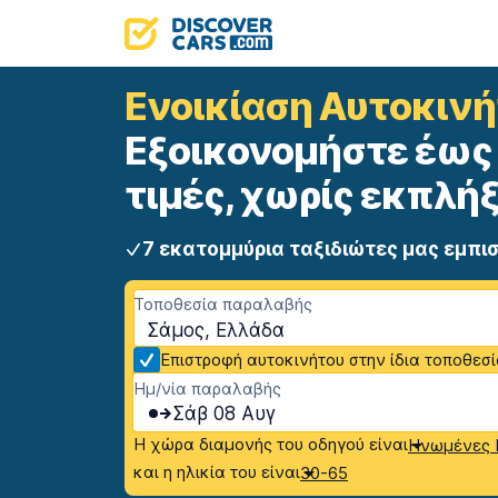
Ενοικίαση Αυτοκιν
Εξοικονομήστε έως 
τιμές, χωρίς εκπλήξ
7 εκατομμύρια ταξιδιώτες μας εμπι
Τοποθεσία παραλαβής
Σάμος, Ελλάδα
Επιστροφή αυτοκινήτου στην ίδια τοποθεσ
Ημ/νία παραλαβής
Σάβ 08 Αυγ
Η χώρα διαμονής του οδηγού είναι
Ηνωμένες Π
και η ηλικία του είναι
30-65