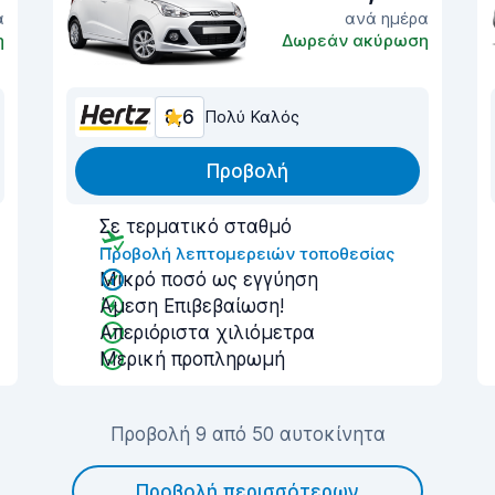
α
ανά ημέρα
η
Δωρεάν ακύρωση
8,6
Πολύ Καλός
Προβολή
Σε τερματικό σταθμό
Προβολή λεπτομερειών τοποθεσίας
Μικρό ποσό ως εγγύηση
Άμεση Επιβεβαίωση!
Απεριόριστα χιλιόμετρα
Μερική προπληρωμή
Προβολή 9 από 50 αυτοκίνητα
Προβολή περισσότερων