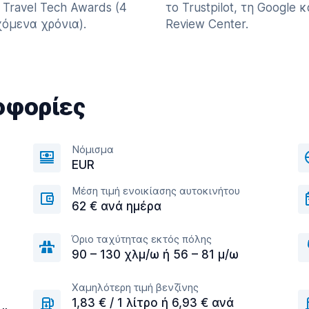
 Travel Tech Awards (4
το Trustpilot, τη Google κ
όμενα χρόνια).
Review Center.
οφορίες
Νόμισμα
EUR
Μέση τιμή ενοικίασης αυτοκινήτου
62 € ανά ημέρα
Όριο ταχύτητας εκτός πόλης
90 – 130 χλμ/ω ή 56 – 81 μ/ω
Χαμηλότερη τιμή βενζίνης
1,83 € / 1 λίτρο ή 6,93 € ανά