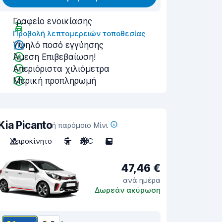
Γραφείο ενοικίασης
Προβολή λεπτομερειών τοποθεσίας
Υψηλό ποσό εγγύησης
Άμεση Επιβεβαίωση!
Απεριόριστα χιλιόμετρα
Μερική προπληρωμή
Kia Picanto
ή παρόμοιο Μίνι
Χειροκίνητο
5
A/C
5
47,46 €
ανά ημέρα
Δωρεάν ακύρωση