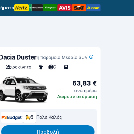
σήματα
Dacia Duster
ή παρόμοιο Μεσαίο SUV
Χειροκίνητο
5
A/C
5
63,83 €
ανά ημέρα
Δωρεάν ακύρωση
8,6
Πολύ Καλός
Προβολή