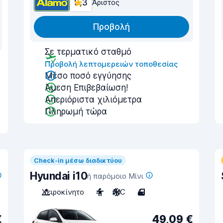
9,3
Άριστος
Προβολή
Σε τερματικό σταθμό
Προβολή λεπτομερειών τοποθεσίας
Μέσο ποσό εγγύησης
Άμεση Επιβεβαίωση!
Απεριόριστα χιλιόμετρα
Πληρωμή τώρα
Check-in μέσω διαδικτύου
Hyundai i10
ή παρόμοιο Μίνι
Χειροκίνητο
4
A/C
4
€
49,09 €