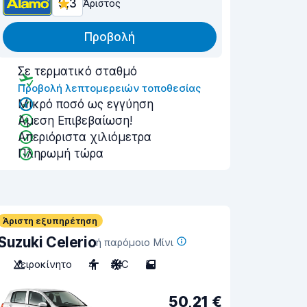
9,3
Άριστος
Προβολή
Σε τερματικό σταθμό
Προβολή λεπτομερειών τοποθεσίας
Μικρό ποσό ως εγγύηση
Άμεση Επιβεβαίωση!
Απεριόριστα χιλιόμετρα
Πληρωμή τώρα
Άριστη εξυπηρέτηση
Suzuki Celerio
ή παρόμοιο Μίνι
Χειροκίνητο
4
A/C
5
50,21 €