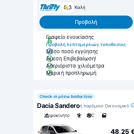
8,3
Καλή
Προβολή
Γραφείο ενοικίασης
Προβολή λεπτομερειών τοποθεσίας
Μέσο ποσό εγγύησης
Άμεση Επιβεβαίωση!
Απεριόριστα χιλιόμετρα
Μερική προπληρωμή
Check-in μέσω διαδικτύου
Dacia Sandero
ή παρόμοιο Οικονομικό
Χειροκίνητο
5
A/C
5
48,25 