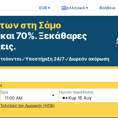
EUR
ελληνικά
Βοήθεια
ήτων στη Σάμο
και 70%. Ξεκάθαρες
εις.
στεύονται
Υποστήριξη 24/7
Δωρεάν ακύρωση
ία
Ώρα
Ημ/νία παράδοσης
11:00 AM
Κυρ 16 Αυγ
ολιτείες της Αμερικής (ΗΠΑ)