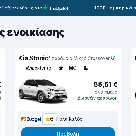
71 αξιολογήσεις στο
1000+ εμπορικά 
ς ενοικίασης
Kia Stonic
ή παρόμοιο Μικρό Crossover
Χειροκίνητο
5
A/C
5
€
55,51 €
α
ανά ημέρα
η
Δωρεάν ακύρωση
8,6
Πολύ Καλός
Προβολή