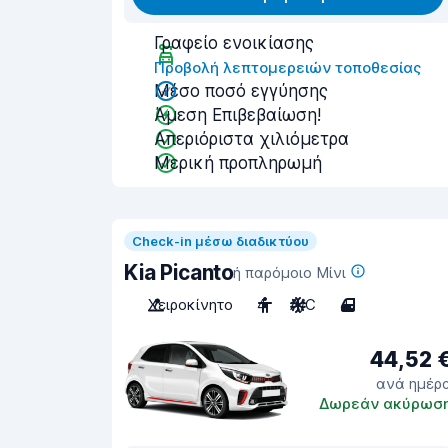
Γραφείο ενοικίασης
Προβολή λεπτομερειών τοποθεσίας
Μέσο ποσό εγγύησης
Άμεση Επιβεβαίωση!
Απεριόριστα χιλιόμετρα
Μερική προπληρωμή
Check-in μέσω διαδικτύου
Kia Picanto
ή παρόμοιο Μίνι
Χειροκίνητο
4
A/C
4
44,52 
ανά ημέρ
Δωρεάν ακύρωσ