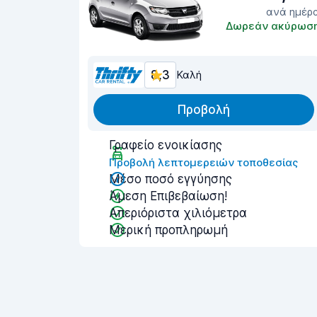
ανά ημέρ
Δωρεάν ακύρωσ
8,3
Καλή
Προβολή
Γραφείο ενοικίασης
Προβολή λεπτομερειών τοποθεσίας
Μέσο ποσό εγγύησης
Άμεση Επιβεβαίωση!
Απεριόριστα χιλιόμετρα
Μερική προπληρωμή