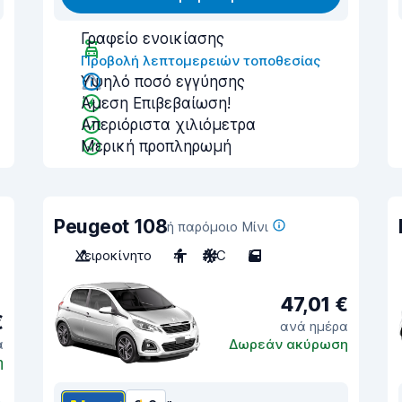
Γραφείο ενοικίασης
Προβολή λεπτομερειών τοποθεσίας
Υψηλό ποσό εγγύησης
Άμεση Επιβεβαίωση!
Απεριόριστα χιλιόμετρα
Μερική προπληρωμή
Peugeot 108
ή παρόμοιο Μίνι
Χειροκίνητο
4
A/C
5
47,01 €
€
ανά ημέρα
α
Δωρεάν ακύρωση
η