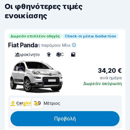
Οι φθηνότερες τιμές
ενοικίασης
Δωρεάν επιπλέον οδηγός
Check-in μέσω διαδικτύου
Fiat Panda
ή παρόμοιο Μίνι
Χειροκίνητο
5
A/C
5
34,20 €
ανά ημέρα
Δωρεάν ακύρωση
7,9
Μέτριος
Προβολή