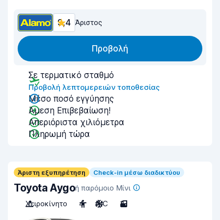
9,4
Άριστος
Προβολή
Σε τερματικό σταθμό
Προβολή λεπτομερειών τοποθεσίας
Μέσο ποσό εγγύησης
Άμεση Επιβεβαίωση!
Απεριόριστα χιλιόμετρα
Πληρωμή τώρα
Άριστη εξυπηρέτηση
Check-in μέσω διαδικτύου
Toyota Aygo
ή παρόμοιο Μίνι
Χειροκίνητο
4
A/C
3