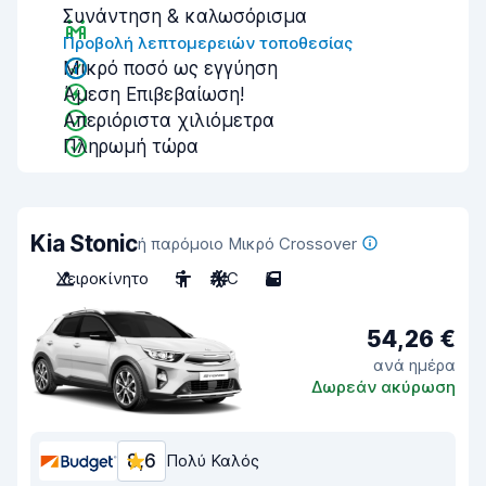
Συνάντηση & καλωσόρισμα
Προβολή λεπτομερειών τοποθεσίας
Μικρό ποσό ως εγγύηση
Άμεση Επιβεβαίωση!
Απεριόριστα χιλιόμετρα
Πληρωμή τώρα
Kia Stonic
ή παρόμοιο Μικρό Crossover
Χειροκίνητο
5
A/C
5
54,26 €
ανά ημέρα
Δωρεάν ακύρωση
8,6
Πολύ Καλός