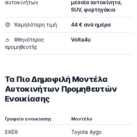
αυτοκινήτων
μεσαία αυτοκίνητα,
SUV, φορτηγάκια
🤑
Χαμηλότερη τιμή
44 € ανά ημέρα
👛
Φθηνότερος
Volta4u
προμηθευτής
Τα Πιο Δημοφιλή Μοντέλα
Αυτοκινήτων Προμηθευτών
Ενοικίασης
Γραφείο ενοικίασης
Μοντέλο
Π
EXER
Toyota Aygo