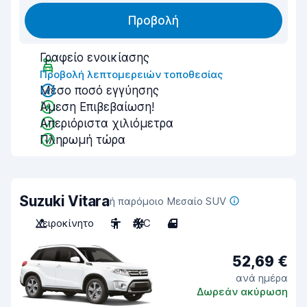
Προβολή
Γραφείο ενοικίασης
Προβολή λεπτομερειών τοποθεσίας
Μέσο ποσό εγγύησης
Άμεση Επιβεβαίωση!
Απεριόριστα χιλιόμετρα
Πληρωμή τώρα
Suzuki Vitara
ή παρόμοιο Μεσαίο SUV
Χειροκίνητο
5
A/C
4
52,69 €
ανά ημέρα
Δωρεάν ακύρωση