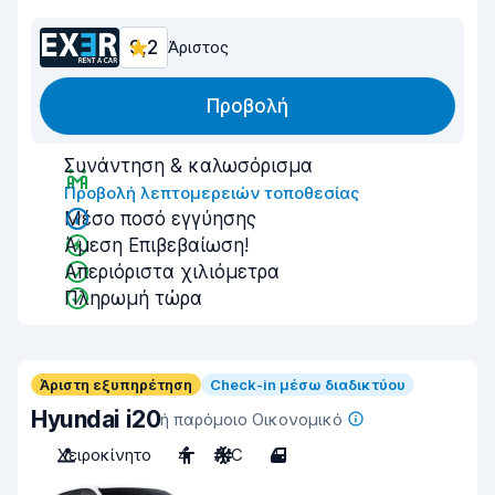
9,2
Άριστος
Προβολή
Συνάντηση & καλωσόρισμα
Προβολή λεπτομερειών τοποθεσίας
Μέσο ποσό εγγύησης
Άμεση Επιβεβαίωση!
Απεριόριστα χιλιόμετρα
Πληρωμή τώρα
Άριστη εξυπηρέτηση
Check-in μέσω διαδικτύου
Hyundai i20
ή παρόμοιο Οικονομικό
Χειροκίνητο
4
A/C
4