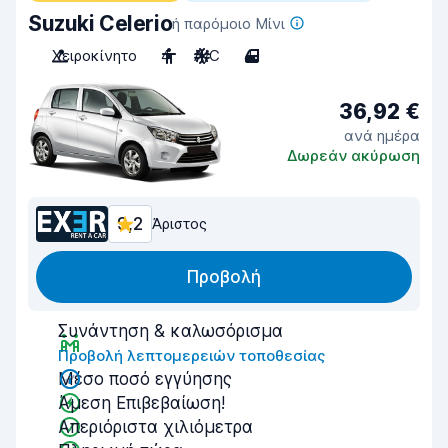
Suzuki Celerio
ή παρόμοιο Μίνι
Χειροκίνητο
4
A/C
4
36,92 €
ανά ημέρα
Δωρεάν ακύρωση
9,2
Άριστος
Προβολή
Συνάντηση & καλωσόρισμα
Προβολή λεπτομερειών τοποθεσίας
Μέσο ποσό εγγύησης
Άμεση Επιβεβαίωση!
Απεριόριστα χιλιόμετρα