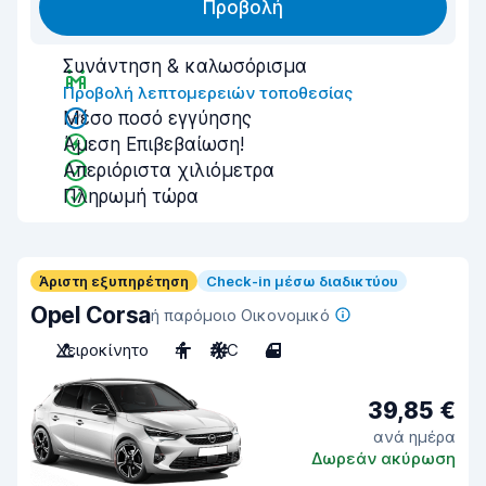
Προβολή
Συνάντηση & καλωσόρισμα
Προβολή λεπτομερειών τοποθεσίας
Μέσο ποσό εγγύησης
Άμεση Επιβεβαίωση!
Απεριόριστα χιλιόμετρα
Πληρωμή τώρα
Άριστη εξυπηρέτηση
Check-in μέσω διαδικτύου
Opel Corsa
ή παρόμοιο Οικονομικό
Χειροκίνητο
4
A/C
4
39,85 €
ανά ημέρα
Δωρεάν ακύρωση