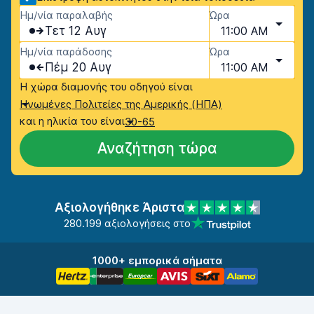
Ημ/νία παραλαβής
Ώρα
Τετ 12 Αυγ
11:00 AM
Ημ/νία παράδοσης
Ώρα
Πέμ 20 Αυγ
11:00 AM
Η χώρα διαμονής του οδηγού είναι
Ηνωμένες Πολιτείες της Αμερικής (ΗΠΑ)
και η ηλικία του είναι
30-65
Αναζήτηση τώρα
Αξιολογήθηκε Άριστα
280.199 αξιολογήσεις στο
1000+ εμπορικά σήματα