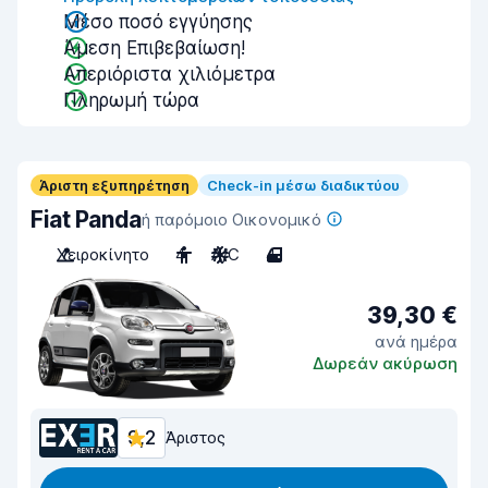
Μέσο ποσό εγγύησης
Άμεση Επιβεβαίωση!
Απεριόριστα χιλιόμετρα
Πληρωμή τώρα
Άριστη εξυπηρέτηση
Check-in μέσω διαδικτύου
Fiat Panda
ή παρόμοιο Οικονομικό
Χειροκίνητο
4
A/C
4
39,30 €
ανά ημέρα
Δωρεάν ακύρωση
9,2
Άριστος