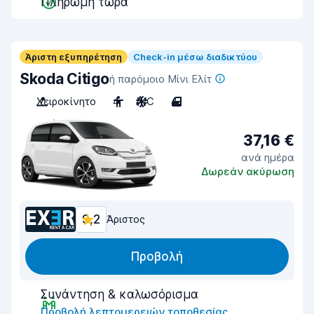
Πληρωμή τώρα
Άριστη εξυπηρέτηση
Check-in μέσω διαδικτύου
Skoda Citigo
ή παρόμοιο Μίνι Ελίτ
Χειροκίνητο
4
A/C
4
37,16 €
ανά ημέρα
Δωρεάν ακύρωση
9,2
Άριστος
Προβολή
Συνάντηση & καλωσόρισμα
Προβολή λεπτομερειών τοποθεσίας