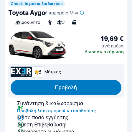
Check-in μέσω διαδικτύου
Toyota Aygo
ή παρόμοιο Μίνι
Χειροκίνητο
4
A/C
3
19,69 €
ανά ημέρα
Δωρεάν ακύρωση
7,8
Μέτριος
Προβολή
Συνάντηση & καλωσόρισμα
Προβολή λεπτομερειών τοποθεσίας
Μέσο ποσό εγγύησης
Άμεση Επιβεβαίωση!
Απεριόριστα χιλιόμετρα