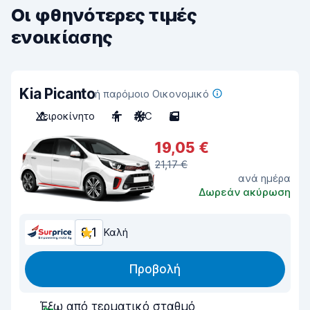
Οι φθηνότερες τιμές
ενοικίασης
Kia Picanto
ή παρόμοιο Οικονομικό
Χειροκίνητο
4
A/C
5
19,05 €
21,17 €
ανά ημέρα
Δωρεάν ακύρωση
8,1
Καλή
Προβολή
Έξω από τερματικό σταθμό