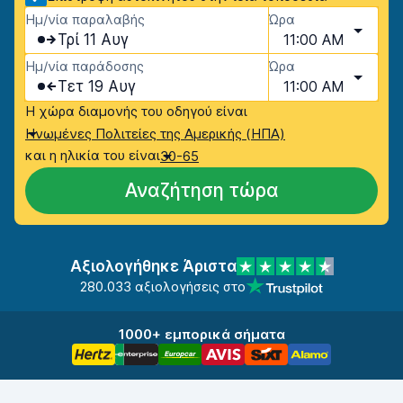
Ημ/νία παραλαβής
Ώρα
Τρί 11 Αυγ
11:00 AM
Ημ/νία παράδοσης
Ώρα
Τετ 19 Αυγ
11:00 AM
Η χώρα διαμονής του οδηγού είναι
Ηνωμένες Πολιτείες της Αμερικής (ΗΠΑ)
και η ηλικία του είναι
30-65
Αναζήτηση τώρα
Αξιολογήθηκε Άριστα
280.033 αξιολογήσεις στο
1000+ εμπορικά σήματα