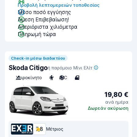
Προβολή λεπτομερειών τοποθεσίας
Μέσο ποσό εγγύησης
Άμεση Επιβεβαίωση!
Απεριόριστα χιλιόμετρα
Πληρωμή τώρα
Check-in μέσω διαδικτύου
Skoda Citigo
ή παρόμοιο Μίνι Ελίτ
Χειροκίνητο
4
A/C
4
19,80 €
ανά ημέρα
Δωρεάν ακύρωση
7,8
Μέτριος