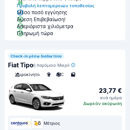
Προβολή λεπτομερειών τοποθεσίας
Μέσο ποσό εγγύησης
Άμεση Επιβεβαίωση!
Απεριόριστα χιλιόμετρα
Πληρωμή τώρα
Check-in μέσω διαδικτύου
Fiat Tipo
ή παρόμοιο Μικρό
Χειροκίνητο
5
A/C
5
23,77 €
ανά ημέρα
Δωρεάν ακύρωση
7,6
Μέτριος