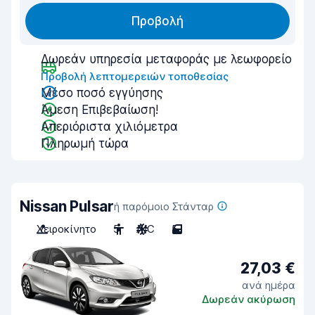
Προβολή
Δωρεάν υπηρεσία μεταφοράς με λεωφορείο
Προβολή λεπτομερειών τοποθεσίας
Μέσο ποσό εγγύησης
Άμεση Επιβεβαίωση!
Απεριόριστα χιλιόμετρα
Πληρωμή τώρα
Nissan Pulsar
ή παρόμοιο Στάνταρ
Χειροκίνητο
5
A/C
5
27,03 €
ανά ημέρα
Δωρεάν ακύρωση