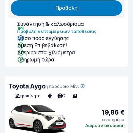
Προβολή
Συνάντηση & καλωσόρισμα
Προβολή λεπτομερειών τοποθεσίας
Μέσο ποσό εγγύησης
Άμεση Επιβεβαίωση!
Απεριόριστα χιλιόμετρα
Πληρωμή τώρα
Toyota Aygo
ή παρόμοιο Μίνι
Χειροκίνητο
4
A/C
4
19,86 €
ανά ημέρα
Δωρεάν ακύρωση