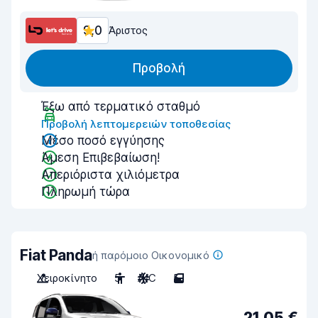
9,0
Άριστος
Προβολή
Έξω από τερματικό σταθμό
Προβολή λεπτομερειών τοποθεσίας
Μέσο ποσό εγγύησης
Άμεση Επιβεβαίωση!
Απεριόριστα χιλιόμετρα
Πληρωμή τώρα
Fiat Panda
ή παρόμοιο Οικονομικό
Χειροκίνητο
5
A/C
5
21,05 €