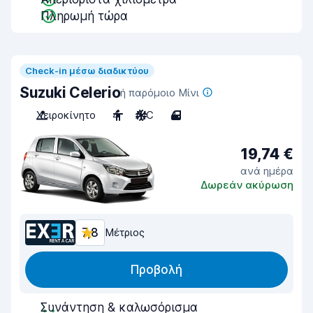
Πληρωμή τώρα
Check-in μέσω διαδικτύου
Suzuki Celerio
ή παρόμοιο Μίνι
Χειροκίνητο
4
A/C
4
19,74 €
ανά ημέρα
Δωρεάν ακύρωση
7,8
Μέτριος
Προβολή
Συνάντηση & καλωσόρισμα