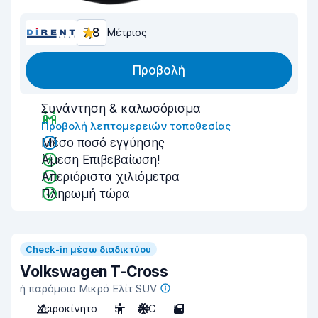
7,8
Μέτριος
Προβολή
Συνάντηση & καλωσόρισμα
Προβολή λεπτομερειών τοποθεσίας
Μέσο ποσό εγγύησης
Άμεση Επιβεβαίωση!
Απεριόριστα χιλιόμετρα
Πληρωμή τώρα
Check-in μέσω διαδικτύου
Volkswagen T-Cross
ή παρόμοιο Μικρό Ελίτ SUV
Χειροκίνητο
5
A/C
5