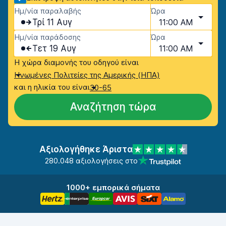
Ημ/νία παραλαβής
Ώρα
Τρί 11 Αυγ
11:00 AM
Ημ/νία παράδοσης
Ώρα
Τετ 19 Αυγ
11:00 AM
Η χώρα διαμονής του οδηγού είναι
Ηνωμένες Πολιτείες της Αμερικής (ΗΠΑ)
και η ηλικία του είναι
30-65
Αναζήτηση τώρα
Αξιολογήθηκε Άριστα
280.048 αξιολογήσεις στο
1000+ εμπορικά σήματα