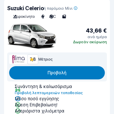
Suzuki Celerio
ή παρόμοιο Μίνι
Χειροκίνητο
4
A/C
5
43,66 €
ανά ημέρα
Δωρεάν ακύρωση
7,8
Μέτριος
Προβολή
Συνάντηση & καλωσόρισμα
Προβολή λεπτομερειών τοποθεσίας
Μέσο ποσό εγγύησης
Άμεση Επιβεβαίωση!
Απεριόριστα χιλιόμετρα