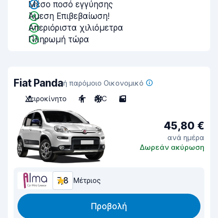
Μέσο ποσό εγγύησης
Άμεση Επιβεβαίωση!
Απεριόριστα χιλιόμετρα
Πληρωμή τώρα
Fiat Panda
ή παρόμοιο Οικονομικό
Χειροκίνητο
4
A/C
5
45,80 €
ανά ημέρα
Δωρεάν ακύρωση
7,8
Μέτριος
Προβολή