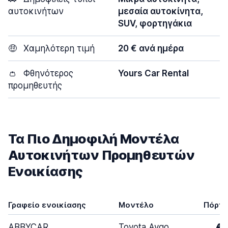
αυτοκινήτων
μεσαία αυτοκίνητα,
SUV, φορτηγάκια
🤑
Χαμηλότερη τιμή
20 € ανά ημέρα
👛
Φθηνότερος
Yours Car Rental
προμηθευτής
Τα Πιο Δημοφιλή Μοντέλα
Αυτοκινήτων Προμηθευτών
Ενοικίασης
Γραφείο ενοικίασης
Μοντέλο
Πόρτε
ABBYCAR
Toyota Aygo
4