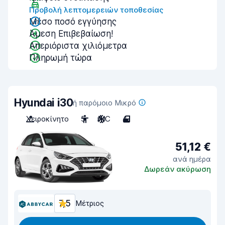
Προβολή λεπτομερειών τοποθεσίας
Μέσο ποσό εγγύησης
Άμεση Επιβεβαίωση!
Απεριόριστα χιλιόμετρα
Πληρωμή τώρα
Hyundai i30
ή παρόμοιο Μικρό
Χειροκίνητο
5
A/C
4
51,12 €
ανά ημέρα
Δωρεάν ακύρωση
7,5
Μέτριος