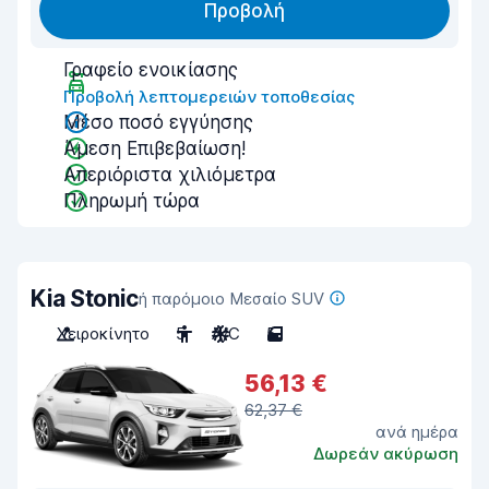
Προβολή
Γραφείο ενοικίασης
Προβολή λεπτομερειών τοποθεσίας
Μέσο ποσό εγγύησης
Άμεση Επιβεβαίωση!
Απεριόριστα χιλιόμετρα
Πληρωμή τώρα
Kia Stonic
ή παρόμοιο Μεσαίο SUV
Χειροκίνητο
5
A/C
5
56,13 €
62,37 €
ανά ημέρα
Δωρεάν ακύρωση