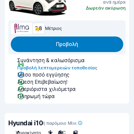
ανά ημέρα
Δωρεάν ακύρωση
7,8
Μέτριος
Προβολή
Συνάντηση & καλωσόρισμα
Προβολή λεπτομερειών τοποθεσίας
Μέσο ποσό εγγύησης
Άμεση Επιβεβαίωση!
Απεριόριστα χιλιόμετρα
Πληρωμή τώρα
Hyundai i10
ή παρόμοιο Μίνι
Χειροκίνητο
5
A/C
5