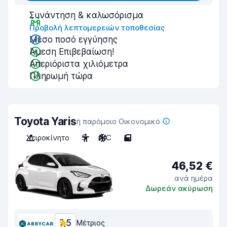
Συνάντηση & καλωσόρισμα
Προβολή λεπτομερειών τοποθεσίας
Μέσο ποσό εγγύησης
Άμεση Επιβεβαίωση!
Απεριόριστα χιλιόμετρα
Πληρωμή τώρα
Toyota Yaris
ή παρόμοιο Οικονομικό
Χειροκίνητο
5
A/C
5
46,52 €
ανά ημέρα
Δωρεάν ακύρωση
7,5
Μέτριος