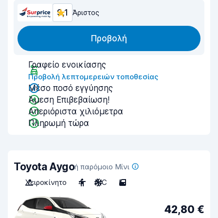
9,1
Άριστος
Προβολή
Γραφείο ενοικίασης
Προβολή λεπτομερειών τοποθεσίας
Μέσο ποσό εγγύησης
Άμεση Επιβεβαίωση!
Απεριόριστα χιλιόμετρα
Πληρωμή τώρα
Toyota Aygo
ή παρόμοιο Μίνι
Χειροκίνητο
4
A/C
5
42,80 €