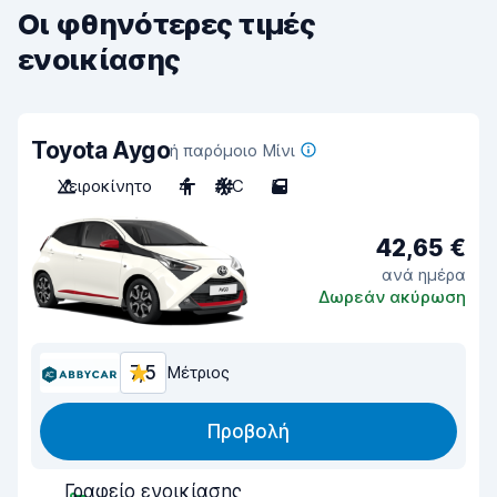
Οι φθηνότερες τιμές
ενοικίασης
Toyota Aygo
ή παρόμοιο Μίνι
Χειροκίνητο
4
A/C
5
42,65 €
ανά ημέρα
Δωρεάν ακύρωση
7,5
Μέτριος
Προβολή
Γραφείο ενοικίασης