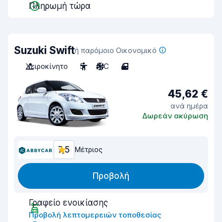
Πληρωμή τώρα
Suzuki Swift
ή παρόμοιο Οικονομικό
Χειροκίνητο
5
A/C
4
45,62 €
ανά ημέρα
Δωρεάν ακύρωση
7,5
Μέτριος
Προβολή
Γραφείο ενοικίασης
Προβολή λεπτομερειών τοποθεσίας