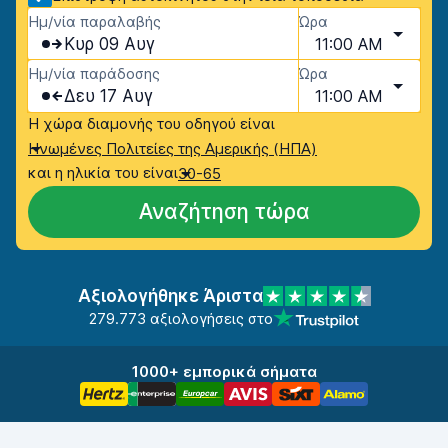
Ημ/νία παραλαβής
Ώρα
Κυρ 09 Αυγ
11:00 AM
Ημ/νία παράδοσης
Ώρα
Δευ 17 Αυγ
11:00 AM
Η χώρα διαμονής του οδηγού είναι
Ηνωμένες Πολιτείες της Αμερικής (ΗΠΑ)
και η ηλικία του είναι
30-65
Αναζήτηση τώρα
Αξιολογήθηκε Άριστα
279.773 αξιολογήσεις στο
1000+ εμπορικά σήματα