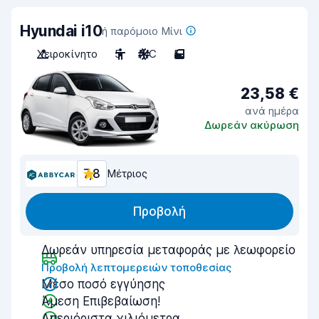
Hyundai i10
ή παρόμοιο Μίνι
Χειροκίνητο
5
A/C
5
23,58 €
ανά ημέρα
Δωρεάν ακύρωση
7,8
Μέτριος
Προβολή
Δωρεάν υπηρεσία μεταφοράς με λεωφορείο
Προβολή λεπτομερειών τοποθεσίας
Μέσο ποσό εγγύησης
Άμεση Επιβεβαίωση!
Απεριόριστα χιλιόμετρα