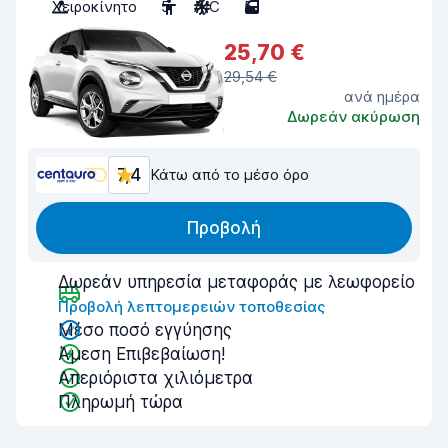
Χειροκίνητο
5
A/C
5
25,70 €
29,54 €
ανά ημέρα
Δωρεάν ακύρωση
7,4
Κάτω από το μέσο όρο
Προβολή
Δωρεάν υπηρεσία μεταφοράς με λεωφορείο
Προβολή λεπτομερειών τοποθεσίας
Μέσο ποσό εγγύησης
Άμεση Επιβεβαίωση!
Απεριόριστα χιλιόμετρα
Πληρωμή τώρα