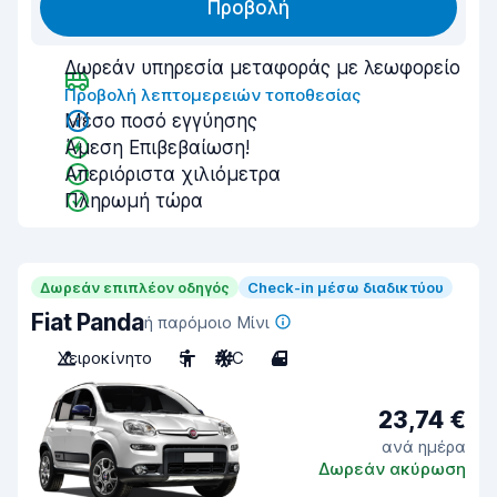
Προβολή
Δωρεάν υπηρεσία μεταφοράς με λεωφορείο
Προβολή λεπτομερειών τοποθεσίας
Μέσο ποσό εγγύησης
Άμεση Επιβεβαίωση!
Απεριόριστα χιλιόμετρα
Πληρωμή τώρα
Δωρεάν επιπλέον οδηγός
Check-in μέσω διαδικτύου
Fiat Panda
ή παρόμοιο Μίνι
Χειροκίνητο
5
A/C
4
23,74 €
ανά ημέρα
Δωρεάν ακύρωση