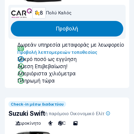
8,8
Πολύ Καλός
Προβολή
Δωρεάν υπηρεσία μεταφοράς με λεωφορείο
Προβολή λεπτομερειών τοποθεσίας
Μικρό ποσό ως εγγύηση
Άμεση Επιβεβαίωση!
Απεριόριστα χιλιόμετρα
Πληρωμή τώρα
Check-in μέσω διαδικτύου
Suzuki Swift
ή παρόμοιο Οικονομικό Ελίτ
Χειροκίνητο
4
A/C
5