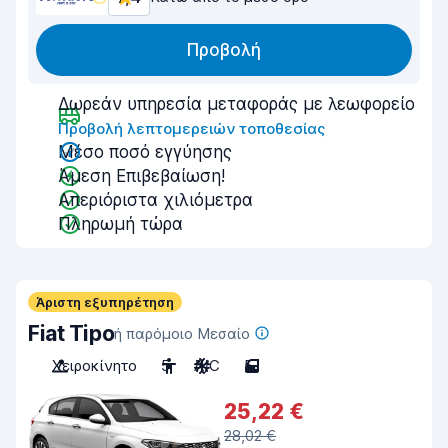
Προβολή
Δωρεάν υπηρεσία μεταφοράς με λεωφορείο
Προβολή λεπτομερειών τοποθεσίας
Μέσο ποσό εγγύησης
Άμεση Επιβεβαίωση!
Απεριόριστα χιλιόμετρα
Πληρωμή τώρα
Άριστη εξυπηρέτηση
Fiat Tipo
ή παρόμοιο Μεσαίο
Χειροκίνητο
5
A/C
5
25,22 €
28,02 €