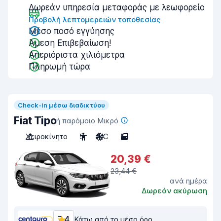
Δωρεάν υπηρεσία μεταφοράς με λεωφορείο
Προβολή λεπτομερειών τοποθεσίας
Μέσο ποσό εγγύησης
Άμεση Επιβεβαίωση!
Απεριόριστα χιλιόμετρα
Πληρωμή τώρα
Check-in μέσω διαδικτύου
Fiat Tipo
ή παρόμοιο Μικρό
Χειροκίνητο
5
A/C
5
20,39 €
23,44 €
ανά ημέρα
Δωρεάν ακύρωση
7,4
Κάτω από το μέσο όρο