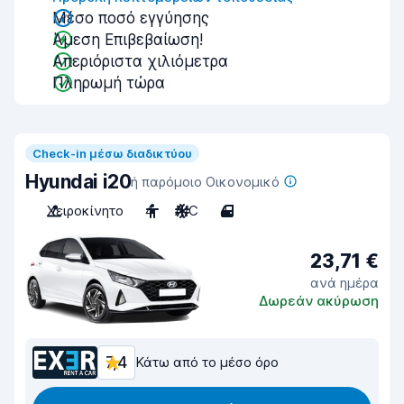
Μέσο ποσό εγγύησης
Άμεση Επιβεβαίωση!
Απεριόριστα χιλιόμετρα
Πληρωμή τώρα
Check-in μέσω διαδικτύου
Hyundai i20
ή παρόμοιο Οικονομικό
Χειροκίνητο
4
A/C
4
23,71 €
ανά ημέρα
Δωρεάν ακύρωση
7,4
Κάτω από το μέσο όρο