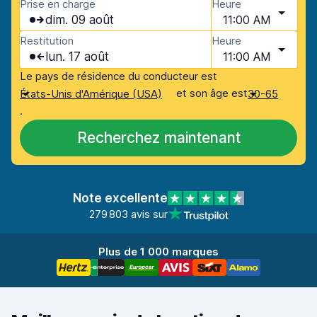
Prise en charge
Heure
dim. 09 août
11:00 AM
Restitution
Heure
lun. 17 août
11:00 AM
Le pays de résidence du conducteur est
et son âge est
États-Unis d'Amérique (USA)
30-65
.
Recherchez maintenant
Note excellente
279 803 avis sur
Plus de 1 000 marques