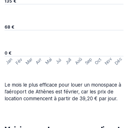
135 €
68 €
0 €
Nov
Déc
Aoû
Sep
Mar
Fév
Oct
Jan
Mai
Avr
Juil
Jui
Le mois le plus efficace pour louer un monospace à
l’aéroport de Athènes est février, car les prix de
location commencent à partir de 39,20 € par jour.