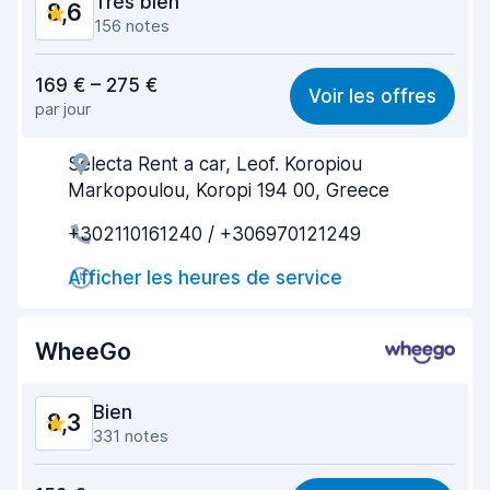
Très bien
8,6
156 notes
Rapport qualité-prix
8,5
169 € – 275 €
Voir les offres
par jour
Recherche facile
8,6
Selecta Rent a car, Leof. Koropiou
Agent serviable
8,6
Markopoulou, Koropi 194 00, Greece
Prise en charge rapide
8,6
+302110161240 / +306970121249
Restitution rapide
9,1
Afficher les heures de service
Propreté de la voiture
8,5
WheeGo
État du véhicule
8,0
Bien
8,3
331 notes
Rapport qualité-prix
8,4