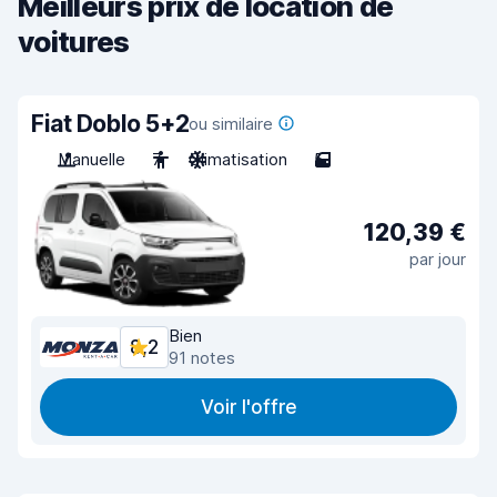
Meilleurs prix de location de
voitures
Fiat Doblo 5+2
ou similaire
Manuelle
7
Climatisation
5
120,39 €
par jour
Bien
8,2
91 notes
Voir l'offre