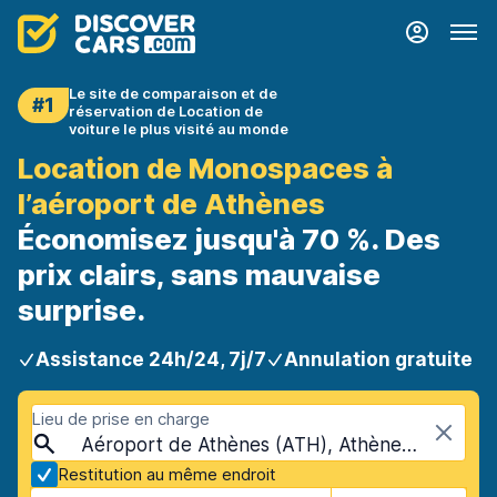
Le site de comparaison et de
#1
réservation de Location de
voiture le plus visité au monde
Location de Monospaces à
l’aéroport de Athènes
Économisez jusqu'à 70 %. Des
prix clairs, sans mauvaise
surprise.
Assistance 24h/24, 7j/7
Annulation gratuite
Lieu de prise en charge
Aéroport de Athènes (ATH), Athènes, Grèce
Restitution au même endroit