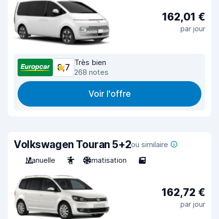
162,01 €
par jour
Très bien
8,7
268 notes
Voir l'offre
Volkswagen Touran 5+2
ou similaire
Manuelle
7
Climatisation
5
162,72 €
par jour