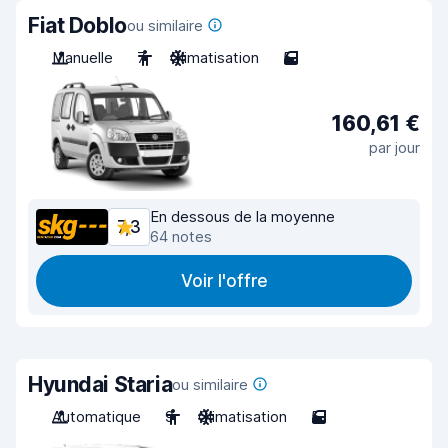
Fiat Doblo
ou similaire
Manuelle
7
Climatisation
5
160,61 €
par jour
En dessous de la moyenne
7,3
64 notes
Voir l'offre
Hyundai Staria
ou similaire
Automatique
9
Climatisation
5