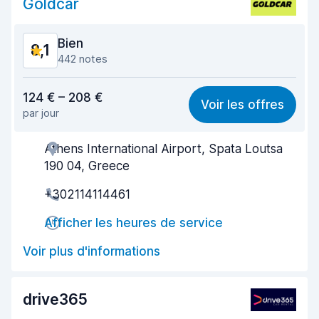
Goldcar
État du véhicule
8,7
Bien
8,1
442 notes
Rapport qualité-prix
8,1
124 € – 208 €
Voir les offres
par jour
Recherche facile
7,8
Athens International Airport, Spata Loutsa
Agent serviable
8,1
190 04, Greece
Prise en charge rapide
7,8
+302114114461
Restitution rapide
8,3
Afficher les heures de service
Propreté de la voiture
8,3
Voir plus d'informations
État du véhicule
8,2
drive365