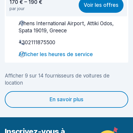
170 € – 190 €
Voir les offres
par jour
Recherche facile
7,2
Athens International Airport, Attiki Odos,
Agent serviable
7,8
Spata 19019, Greece
Prise en charge rapide
7,6
+302111875500
Restitution rapide
8,2
Afficher les heures de service
Propreté de la voiture
7,9
Afficher 9 sur 14 fournisseurs de voitures de
État du véhicule
8,1
location
En savoir plus
Inscrivez-vous à