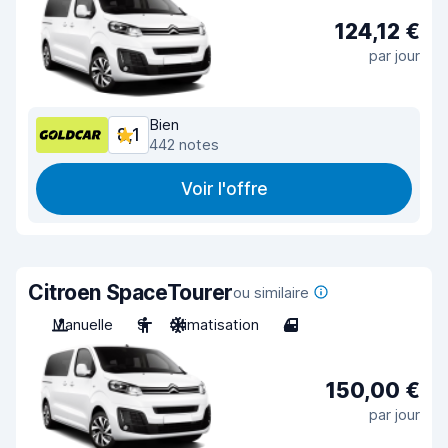
124,12 €
par jour
Bien
8,1
442 notes
Voir l'offre
Citroen SpaceTourer
ou similaire
Manuelle
9
Climatisation
4
150,00 €
par jour