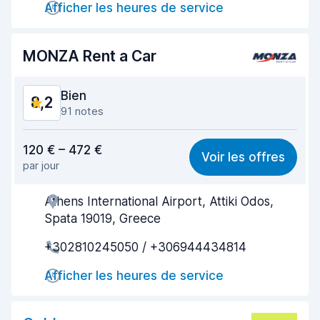
Afficher les heures de service
Propreté de la voiture
8,8
MONZA Rent a Car
État du véhicule
8,5
Bien
8,2
91 notes
Rapport qualité-prix
8,3
120 € – 472 €
Voir les offres
par jour
Recherche facile
7,7
Athens International Airport, Attiki Odos,
Agent serviable
8,0
Spata 19019, Greece
Prise en charge rapide
7,9
+302810245050 / +306944434814
Restitution rapide
8,5
Afficher les heures de service
Propreté de la voiture
8,7