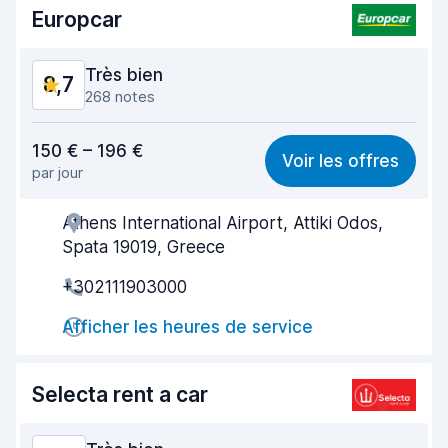
Europcar
Très bien
8,7
268 notes
Rapport qualité-prix
8,6
150 € – 196 €
Voir les offres
par jour
Recherche facile
8,9
Athens International Airport, Attiki Odos,
Agent serviable
8,4
Spata 19019, Greece
Prise en charge rapide
7,8
+302111903000
Restitution rapide
9,0
Afficher les heures de service
Propreté de la voiture
9,0
Selecta rent a car
État du véhicule
9,0