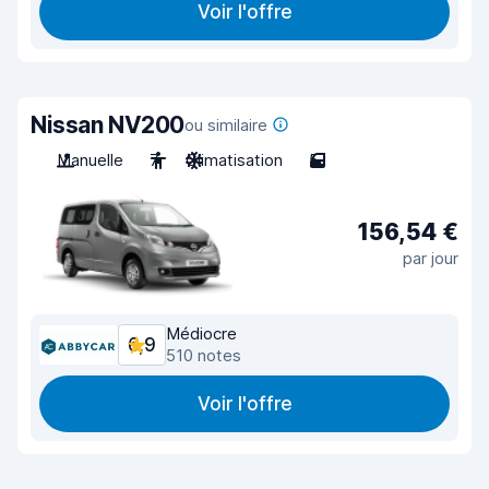
Voir l'offre
Nissan NV200
ou similaire
Manuelle
7
Climatisation
5
156,54 €
par jour
Médiocre
6,9
510 notes
Voir l'offre