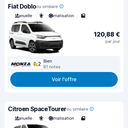
Fiat Doblo
ou similaire
Manuelle
7
Climatisation
5
120,88 €
par jour
Bien
8,2
91 notes
Voir l'offre
Citroen SpaceTourer
ou similaire
Manuelle
9
Climatisation
4