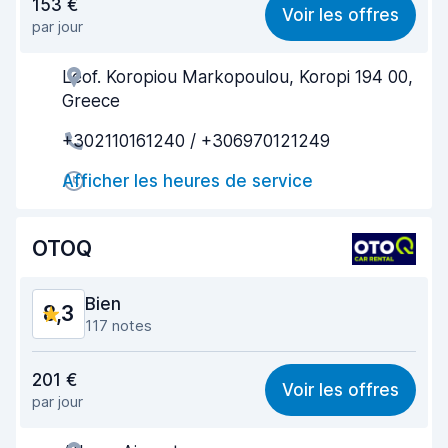
153 €
Voir les offres
par jour
Recherche facile
7,8
Leof. Koropiou Markopoulou, Koropi 194 00,
Agent serviable
8,7
Greece
Prise en charge rapide
8,3
+302110161240 / +306970121249
Restitution rapide
8,6
Afficher les heures de service
Propreté de la voiture
8,5
OTOQ
État du véhicule
7,9
Bien
8,3
117 notes
Rapport qualité-prix
8,5
201 €
Voir les offres
par jour
Recherche facile
7,9