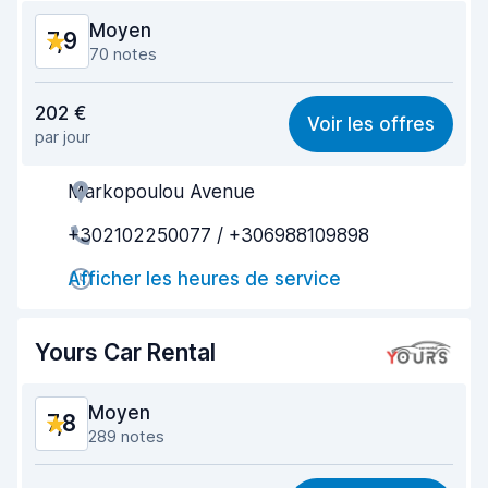
Moyen
7,9
70 notes
Rapport qualité-prix
7,9
202 €
Voir les offres
par jour
Recherche facile
7,3
Markopoulou Avenue
Agent serviable
8,0
+302102250077 / +306988109898
Prise en charge rapide
7,5
Afficher les heures de service
Restitution rapide
8,2
Propreté de la voiture
8,2
Yours Car Rental
État du véhicule
8,0
Moyen
7,8
289 notes
Rapport qualité-prix
7,6