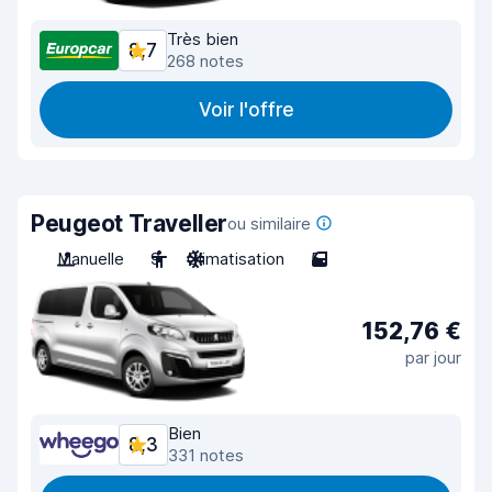
Très bien
8,7
268 notes
Voir l'offre
Peugeot Traveller
ou similaire
Manuelle
9
Climatisation
5
152,76 €
par jour
Bien
8,3
331 notes