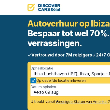
Autoverhuur op Ibiz
Bespaar tot wel 70%. 
verrassingen.
Vertrouwd door 7M reizigers
24/7 
Ophaallocatie
Ibiza Luchthaven (IBZ), Ibiza, Spanje -
Op dezelfde locatie inleveren
Datum ophalen
zo 09 aug
U boekt vanuit
Verenigde Staten van Amerika (