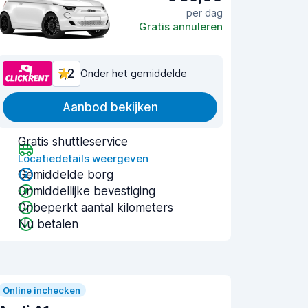
per dag
Gratis annuleren
7,2
Onder het gemiddelde
Aanbod bekijken
Gratis shuttleservice
Locatiedetails weergeven
Gemiddelde borg
Onmiddellijke bevestiging
Onbeperkt aantal kilometers
Nu betalen
Online inchecken