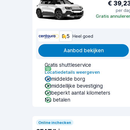
€ 39,2
per da
Gratis annulere
8,5
Heel goed
Aanbod bekijken
Gratis shuttleservice
Locatiedetails weergeven
Gemiddelde borg
Onmiddellijke bevestiging
Onbeperkt aantal kilometers
Nu betalen
Online inchecken