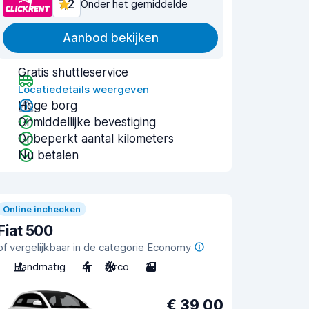
7,2
Onder het gemiddelde
Aanbod bekijken
Gratis shuttleservice
Locatiedetails weergeven
Hoge borg
Onmiddellijke bevestiging
Onbeperkt aantal kilometers
Nu betalen
Online inchecken
Fiat 500
of vergelijkbaar in de categorie Economy
Handmatig
4
Airco
3
€ 39,00