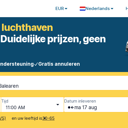
EUR
Nederlands
a luchthaven
Duidelijke prijzen, geen
Ondersteuning
Gratis annuleren
 Balearen
Tijd
Datum inleveren
11:00 AM
ma 17 aug
en uw leeftijd is
VS)
30-65