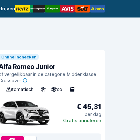
rijven
Online inchecken
Alfa Romeo Junior
of vergelijkbaar in de categorie Middenklasse
Crossover
Automatisch
5
Airco
5
€ 45,31
per dag
Gratis annuleren