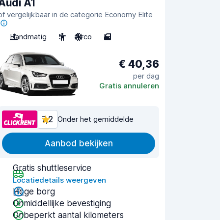
Audi A1
of vergelijkbaar in de categorie Economy Elite
Handmatig
5
Airco
5
€ 40,36
per dag
Gratis annuleren
7,2
Onder het gemiddelde
Aanbod bekijken
Gratis shuttleservice
Locatiedetails weergeven
Hoge borg
Onmiddellijke bevestiging
Onbeperkt aantal kilometers