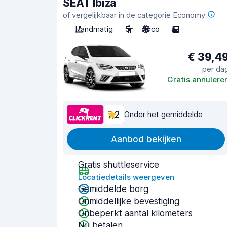
SEAT Ibiza
of vergelijkbaar in de categorie Economy
Handmatig
5
Airco
5
€ 39,4
per da
Gratis annulere
7,2
Onder het gemiddelde
Aanbod bekijken
Gratis shuttleservice
Locatiedetails weergeven
Gemiddelde borg
Onmiddellijke bevestiging
Onbeperkt aantal kilometers
Nu betalen