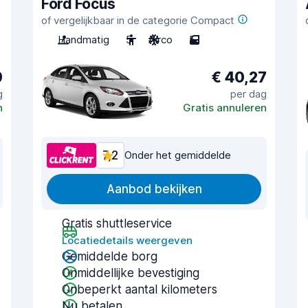
Ford Focus
of vergelijkbaar in de categorie Compact
Handmatig
5
Airco
5
9
€ 40,27
g
per dag
n
Gratis annuleren
7,2
Onder het gemiddelde
Aanbod bekijken
Gratis shuttleservice
Locatiedetails weergeven
Gemiddelde borg
Onmiddellijke bevestiging
Onbeperkt aantal kilometers
Nu betalen