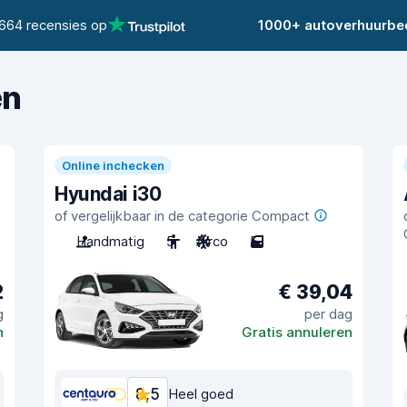
664 recensies op
1000+ autoverhuurbed
en
Online inchecken
Hyundai i30
of vergelijkbaar in de categorie Compact
Handmatig
5
Airco
5
2
€ 39,04
g
per dag
n
Gratis annuleren
8,5
Heel goed