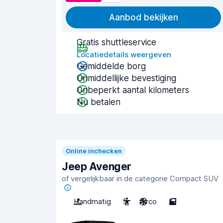
Aanbod bekijken
Gratis shuttleservice
Locatiedetails weergeven
Gemiddelde borg
Onmiddellijke bevestiging
Onbeperkt aantal kilometers
Nu betalen
Online inchecken
Jeep Avenger
of vergelijkbaar in de categorie Compact SUV
Handmatig
5
Airco
5