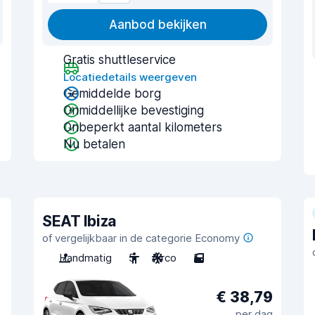
Aanbod bekijken
Gratis shuttleservice
Locatiedetails weergeven
Gemiddelde borg
Onmiddellijke bevestiging
Onbeperkt aantal kilometers
Nu betalen
SEAT Ibiza
of vergelijkbaar in de categorie Economy
Handmatig
5
Airco
5
€ 38,79
per dag