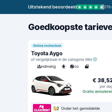
Uitstekend beoordeeld
279.
Goedkoopste tariev
Online inchecken
Toyota Aygo
of vergelijkbaar in de categorie Mini
Handmatig
4
Airco
4
€ 38,5
per da
Gratis annulere
7,2
Onder het gemiddelde