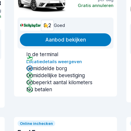
3
Gratis annuleren
g
n
8,2
Goed
Aanbod bekijken
In de terminal
Locatiedetails weergeven
Gemiddelde borg
Onmiddellijke bevestiging
Onbeperkt aantal kilometers
Nu betalen
Online inchecken