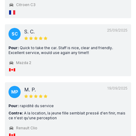
Citroen C3
25/09/2025
S. C.
SC
Pour:
Quick to take the car. Staff is nice, clear and friendly.
Excellent service, would use again any time!!!
Mazda 2
19/09/2025
M. P.
MP
Pour:
rapidité du service
Contre:
A la location, la jeune fille semblait pressé d'en finir, mais
ce n'est qu'une perception
Renault Clio