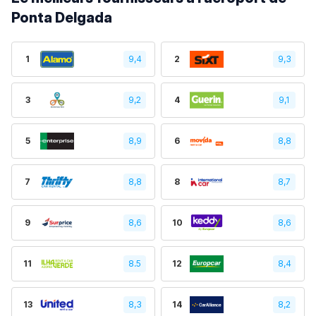
Ponta Delgada
1
9,4
2
9,3
3
9,2
4
9,1
5
8,9
6
8,8
7
8,8
8
8,7
9
8,6
10
8,6
11
8.5
12
8,4
13
8,3
14
8,2