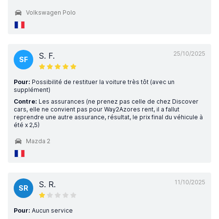
Volkswagen Polo
25/10/2025
S. F.
SF
Pour:
Possibilité de restituer la voiture très tôt (avec un
supplément)
Contre:
Les assurances (ne prenez pas celle de chez Discover
cars, elle ne convient pas pour Way2Azores rent, il a fallut
reprendre une autre assurance, résultat, le prix final du véhicule à
été x 2,5)
Mazda 2
11/10/2025
S. R.
SR
Pour:
Aucun service