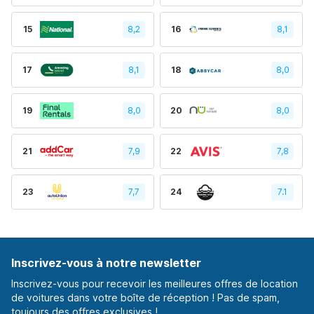
15
8,2
16
8,1
17
8,1
18
8,0
19
8,0
20
8,0
21
7,9
22
7,8
23
7,7
24
7.1
Inscrivez-vous à notre newsletter
Inscrivez-vous pour recevoir les meilleures offres de location
de voitures dans votre boîte de réception ! Pas de spam,
toujours des offres exclusives !