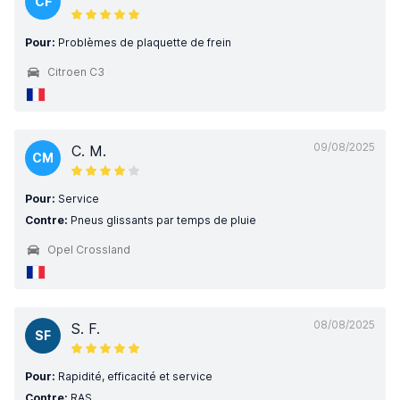
CF
Pour:
Problèmes de plaquette de frein
Citroen C3
09/08/2025
C. M.
CM
Pour:
Service
Contre:
Pneus glissants par temps de pluie
Opel Crossland
08/08/2025
S. F.
SF
Pour:
Rapidité, efficacité et service
Contre:
RAS