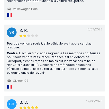
rechercher à l'aéroport une fois la voiture récupérée.
Volkswagen Polo
15/07/2025
S. R.
SR
Pour:
Le véhicule roulait, et le véhicule avait apple car play,
pratique.
Contre:
L'accueil froid et désagréable Les méthodes douteuses
pour nous vendre l'assurance L'agence est en dehors de
l'aéroport, c'est du temps en moins sur les vacances mine de
rien... Carburant au 3/4... encore des méthodes douteuses
Véhicule abimé et sale au retrait Rien qui mette vraiment à l'aise
ou donne envie de revenir
Citroen C3
17/06/2025
B. D.
BD