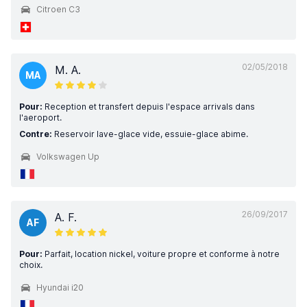
Citroen C3
02/05/2018
M. A.
MA
Pour:
Reception et transfert depuis l'espace arrivals dans
l'aeroport.
Contre:
Reservoir lave-glace vide, essuie-glace abime.
Volkswagen Up
26/09/2017
A. F.
AF
Pour:
Parfait, location nickel, voiture propre et conforme à notre
choix.
Hyundai i20