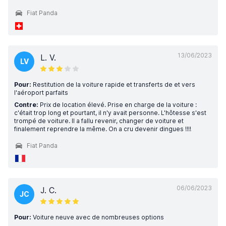
Fiat Panda
13/06/2023
L. V.
LV
Pour:
Restitution de la voiture rapide et transferts de et vers
l'aéroport parfaits
Contre:
Prix de location élevé. Prise en charge de la voiture :
c'était trop long et pourtant, il n'y avait personne. L'hôtesse s'est
trompé de voiture. Il a fallu revenir, changer de voiture et
finalement reprendre la même. On a cru devenir dingues !!!!
Fiat Panda
06/06/2023
J. C.
JC
Pour:
Voiture neuve avec de nombreuses options