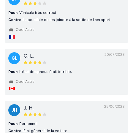
Pour:
Véhicule très correct
Contre:
Impossible de les joindre à la sortie de l aeroport
Opel Astra
20/07/2023
G. L.
GL
Pour:
L’état des pneus était terrible.
Opel Astra
29/06/2023
J. H.
JH
Pour:
Personnel
Contre:
Etat général de la voiture