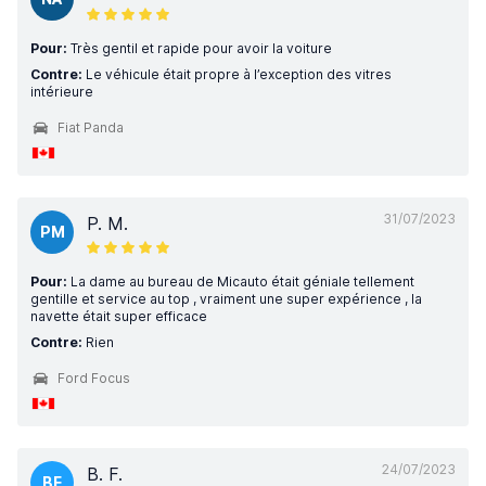
Pour:
Très gentil et rapide pour avoir la voiture
Contre:
Le véhicule était propre à l’exception des vitres
intérieure
Fiat Panda
31/07/2023
P. M.
PM
Pour:
La dame au bureau de Micauto était géniale tellement
gentille et service au top , vraiment une super expérience , la
navette était super efficace
Contre:
Rien
Ford Focus
24/07/2023
B. F.
BF