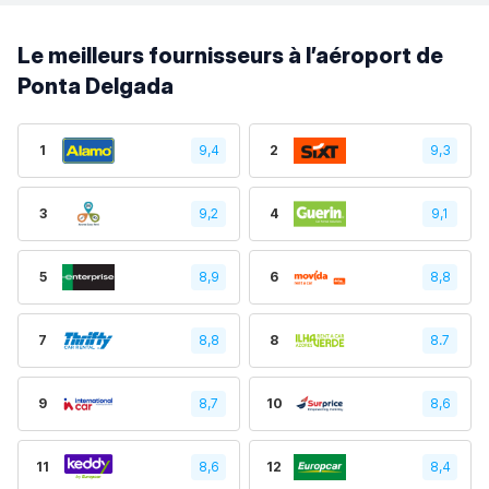
Le meilleurs fournisseurs à l’aéroport de
Ponta Delgada
1
9,4
2
9,3
3
9,2
4
9,1
5
8,9
6
8,8
7
8,8
8
8.7
9
8,7
10
8,6
11
8,6
12
8,4