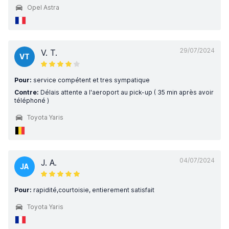
Opel Astra
29/07/2024
V. T.
VT
Pour:
service compétent et tres sympatique
Contre:
Délais attente a l'aeroport au pick-up ( 35 min après avoir
téléphoné )
Toyota Yaris
04/07/2024
J. A.
JA
Pour:
rapidité,courtoisie, entierement satisfait
Toyota Yaris