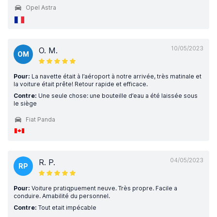
Opel Astra
10/05/2023
O. M.
OM
Pour:
La navette était à l’aéroport à notre arrivée, très matinale et
la voiture était prête! Retour rapide et efficace.
Contre:
Une seule chose: une bouteille d’eau a été laissée sous
le siège
Fiat Panda
04/05/2023
R. P.
RP
Pour:
Voiture pratiqpuement neuve. Très propre. Facile a
conduire. Amabilité du personnel.
Contre:
Tout etait impécable