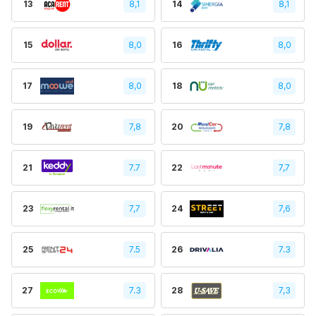
13
8,1
14
8,1
15
8,0
16
8,0
17
8,0
18
8,0
19
7,8
20
7,8
21
7.7
22
7,7
23
7,7
24
7,6
25
7.5
26
7.3
27
7.3
28
7,3