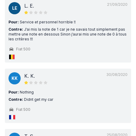
21/09/2020
L. E.
LE
Pour:
Service et personnel horrible !!
Contre:
J’ai mis la note de 1 car je ne savais tout simplement pas
mettre une note en dessous Sinon j’aurai mis une note de 0 à tous
les critères !!!
Fiat 500
30/08/2020
K. K.
KK
Pour:
Nothing
Contre:
Didnt get my car
Fiat 500
25/08/2020