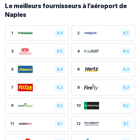
Le meilleurs fournisseurs à l’aéroport de
Naples
1
8.9
2
8,7
3
8.5
4
8.4
5
8,4
6
8,3
7
8,3
8
8,3
9
8.2
10
8,2
11
8.1
12
8,1