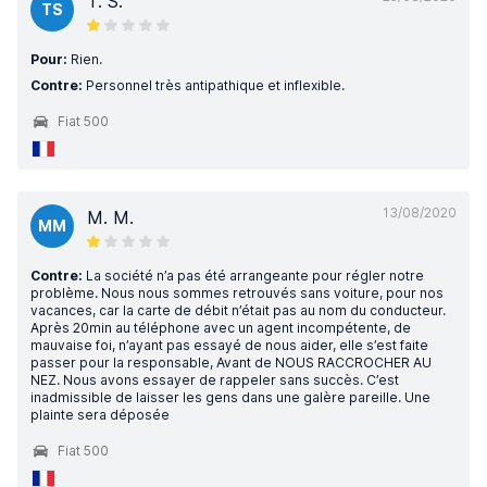
T. S.
TS
Pour:
Rien.
Contre:
Personnel très antipathique et inflexible.
Fiat 500
13/08/2020
M. M.
MM
Contre:
La société n’a pas été arrangeante pour régler notre
problème. Nous nous sommes retrouvés sans voiture, pour nos
vacances, car la carte de débit n’était pas au nom du conducteur.
Après 20min au téléphone avec un agent incompétente, de
mauvaise foi, n’ayant pas essayé de nous aider, elle s’est faite
passer pour la responsable, Avant de NOUS RACCROCHER AU
NEZ. Nous avons essayer de rappeler sans succès. C’est
inadmissible de laisser les gens dans une galère pareille. Une
plainte sera déposée
Fiat 500