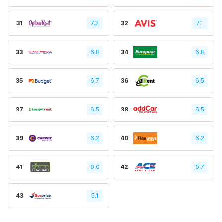
31
7.2
32
7,1
33
6,8
34
6,8
35
6,7
36
6,5
37
6,5
38
6,5
39
6,2
40
6,2
41
6,0
42
5,7
43
5.1