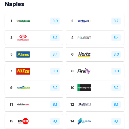
Naples
1
8.9
2
8,7
3
8.5
4
8.4
5
8,4
6
8,3
7
8,3
8
8,3
9
8.2
10
8,2
11
8.1
12
8,1
13
8,1
14
8,1