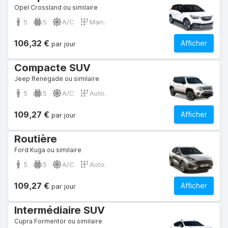
Opel Crossland ou similaire
5
5
A/C
Man.
106,32 €
Afficher
par jour
Compacte SUV
Jeep Renegade ou similaire
5
5
A/C
Auto.
109,27 €
Afficher
par jour
Routière
Ford Kuga ou similaire
5
5
A/C
Auto.
109,27 €
Afficher
par jour
Intermédiaire SUV
Cupra Formentor ou similaire