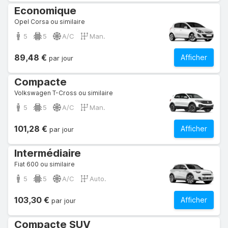
Economique
Opel Corsa ou similaire
5
5
A/C
Man.
89,48 €
Afficher
par jour
Compacte
Volkswagen T-Cross ou similaire
5
5
A/C
Man.
101,28 €
Afficher
par jour
Intermédiaire
Fiat 600 ou similaire
5
5
A/C
Auto.
103,30 €
Afficher
par jour
Compacte SUV