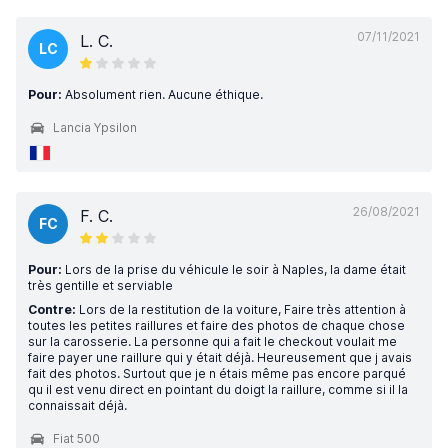
07/11/2021
L. C.
LC
Pour:
Absolument rien. Aucune éthique.
Lancia Ypsilon
26/08/2021
F. C.
FC
Pour:
Lors de la prise du véhicule le soir à Naples, la dame était
très gentille et serviable
Contre:
Lors de la restitution de la voiture, Faire très attention à
toutes les petites raillures et faire des photos de chaque chose
sur la carosserie. La personne qui a fait le checkout voulait me
faire payer une raillure qui y était déjà. Heureusement que j avais
fait des photos. Surtout que je n étais même pas encore parqué
qu il est venu direct en pointant du doigt la raillure, comme si il la
connaissait déjà.
Fiat 500