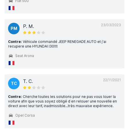
Fiat 500
23/03/2023
P. M.
PM
Contre:
Véhicule commandé JEEP RENEGADE AUTO et j'ai
recupere une HYUNDAI I30!!!!
Seat Arona
22/11/2021
T. C.
TC
Contre:
Cherche toutes les solutions pour ne pas vous louer la
voiture afin que vous soyez obligé d en relouer une nouvelle en
direct avec leur tarif, inadmissible...très mauvaise expérience.
Opel Corsa