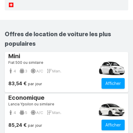
Offres de location de voiture les plus
populaires
Mini
Fiat 500 ou similaire
4
3
A/C
Man.
83,54 €
Afficher
par jour
Economique
Lancia Ypsilon ou similaire
4
5
A/C
Man.
85,24 €
Afficher
par jour