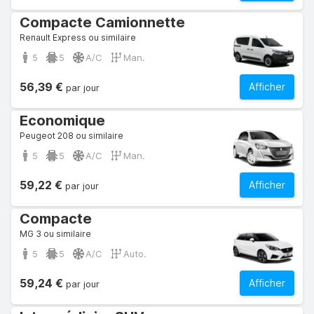
Compacte Camionnette
Renault Express ou similaire
5
5
A/C
Man.
56,39 €
Afficher
par jour
Economique
Peugeot 208 ou similaire
5
5
A/C
Man.
59,22 €
Afficher
par jour
Compacte
MG 3 ou similaire
5
5
A/C
Auto.
59,24 €
Afficher
par jour