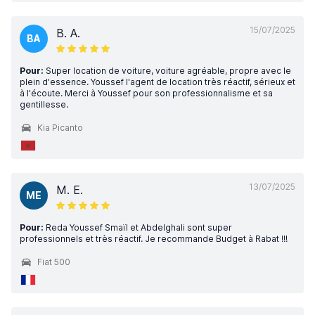
15/07/2025
B. A.
BA
Pour:
Super location de voiture, voiture agréable, propre avec le
plein d'essence. Youssef l'agent de location très réactif, sérieux et
à l'écoute. Merci à Youssef pour son professionnalisme et sa
gentillesse.
Kia Picanto
13/07/2025
M. E.
ME
Pour:
Reda Youssef Smaïl et Abdelghali sont super
professionnels et très réactif. Je recommande Budget à Rabat !!!
Fiat 500