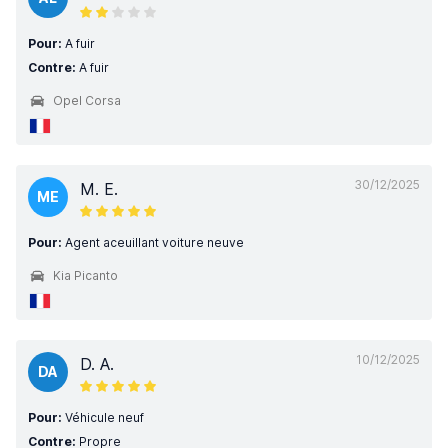
Pour:
A fuir
Contre:
A fuir
Opel Corsa
30/12/2025
M. E.
ME
Pour:
Agent aceuillant voiture neuve
Kia Picanto
10/12/2025
D. A.
DA
Pour:
Véhicule neuf
Contre:
Propre