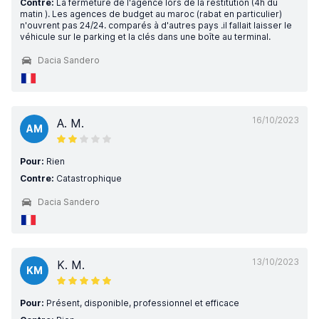
Contre:
La fermeture de l'agence lors de la restitution (4h du
matin ). Les agences de budget au maroc (rabat en particulier)
n'ouvrent pas 24/24. comparés à d'autres pays .il fallait laisser le
véhicule sur le parking et la clés dans une boîte au terminal.
Dacia Sandero
16/10/2023
A. M.
AM
Pour:
Rien
Contre:
Catastrophique
Dacia Sandero
13/10/2023
K. M.
KM
Pour:
Présent, disponible, professionnel et efficace