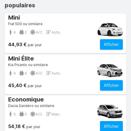
populaires
Mini
Fiat 500 ou similaire
4
2
A/C
Auto.
44,93 €
Afficher
par jour
Mini Élite
Kia Picanto ou similaire
4
4
A/C
Auto.
45,40 €
Afficher
par jour
Economique
Dacia Sandero ou similaire
5
5
A/C
Man.
54,18 €
Afficher
par jour