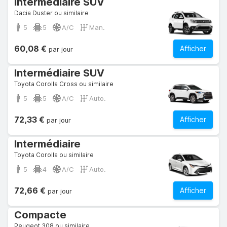
Intermédiaire SUV
Dacia Duster ou similaire
5
5
A/C
Man.
60,08 €
Afficher
par jour
Intermédiaire SUV
Toyota Corolla Cross ou similaire
5
5
A/C
Auto.
72,33 €
Afficher
par jour
Intermédiaire
Toyota Corolla ou similaire
5
4
A/C
Auto.
72,66 €
Afficher
par jour
Compacte
Peugeot 308 ou similaire