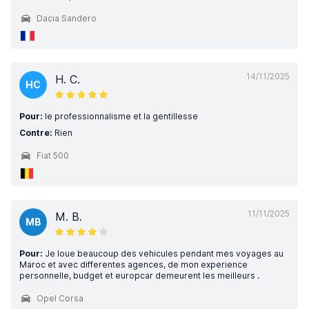
Dacia Sandero
14/11/2025
H. C.
HC
Pour:
le professionnalisme et la gentillesse
Contre:
Rien
Fiat 500
11/11/2025
M. B.
MB
Pour:
Je loue beaucoup des vehicules pendant mes voyages au
Maroc et avec differentes agences, de mon experience
personnelle, budget et europcar demeurent les meilleurs .
Opel Corsa