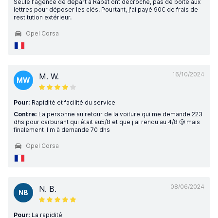
Seule l'agence de départ à Rabat ont décroché, pas de boîte aux
lettres pour déposer les clés. Pourtant, j'ai payé 90€ de frais de
restitution extérieur.
Opel Corsa
16/10/2024
M. W.
MW
Pour:
Rapidité et facilité du service
Contre:
La personne au retour de la voiture qui me demande 223
dhs pour carburant qui était au5/8 et que j ai rendu au 4/8 🥲 mais
finalement il m à demande 70 dhs
Opel Corsa
08/06/2024
N. B.
NB
Pour:
La rapidité