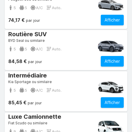
5
5
A/C
Auto.
74,17 €
Afficher
par jour
Routière SUV
BYD Seal ou similaire
5
5
A/C
Auto.
84,58 €
Afficher
par jour
Intermédiaire
Kia Sportage ou similaire
5
5
A/C
Auto.
85,45 €
Afficher
par jour
Luxe Camionnette
Fiat Scudo ou similaire
9
5
A/C
Auto.