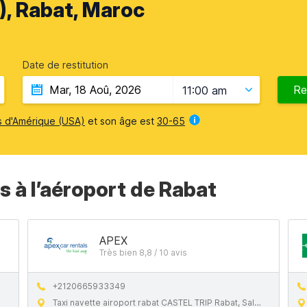
), Rabat, Maroc
Date de restitution
Re
11:00 am
s d'Amérique (USA)
et son âge est
30-65
s à l’aéroport de Rabat
APEX
Très bien 8,8 / 10 avis
+2120665933349
Taxi navette airoport rabat CASTEL TRIP Rabat, Salé 11000, Morocco