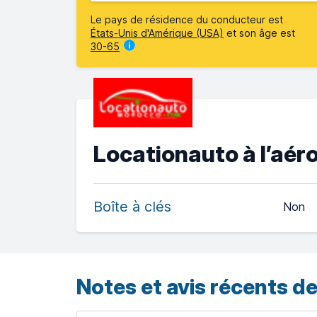
Le pays de résidence du conducteur est
États-Unis d'Amérique (USA)
et son âge est
30-65
Locationauto à l’aér
Boîte à clés
Non
Notes et avis récents de