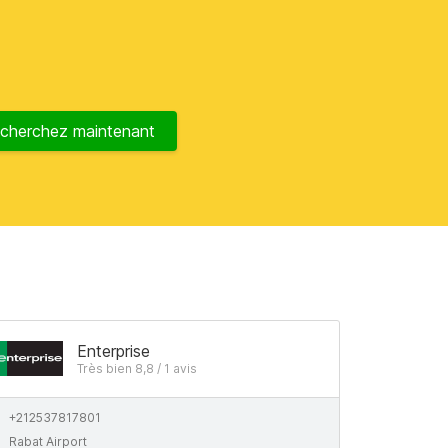
cherchez maintenant
Enterprise
Très bien 8,8 / 1 avis
+212537817801
Rabat Airport