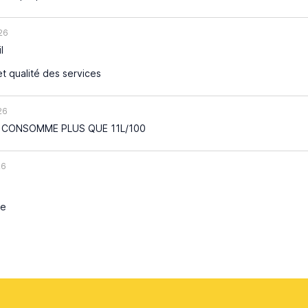
26
l
et qualité des services
26
 CONSOMME PLUS QUE 11L/100
26
de