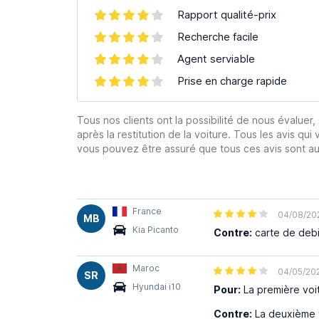
Rapport qualité-prix
Recherche facile
Agent serviable
Prise en charge rapide
Tous nos clients ont la possibilité de nous évaluer,
après la restitution de la voiture. Tous les avis qui 
vous pouvez être assuré que tous ces avis sont aut
France
04/08/20
MB
Kia Picanto
Contre:
carte de debi
Maroc
04/05/20
SR
Hyundai i10
Pour:
La première voit
Contre:
La deuxième tr