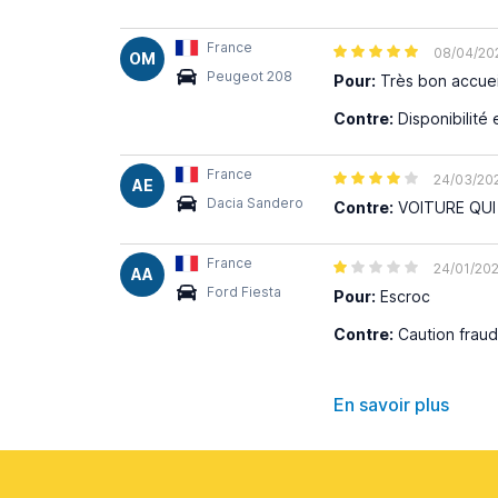
France
08/04/20
OM
Peugeot 208
Pour:
Très bon accuei
Contre:
Disponibilité 
France
24/03/20
AE
Dacia Sandero
Contre:
VOITURE QUI
France
24/01/20
AA
Ford Fiesta
Pour:
Escroc
Contre:
Caution frau
En savoir plus