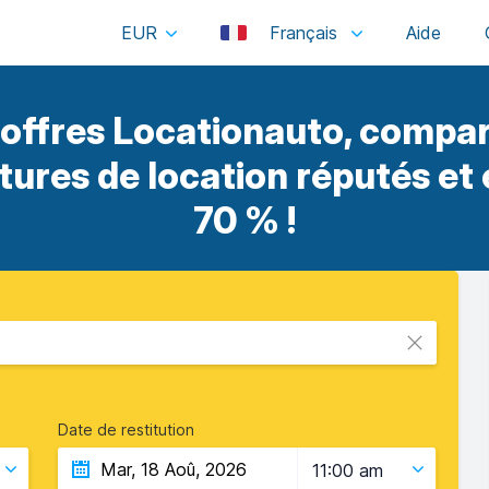
EUR
Français
offres Locationauto, compar
itures de location réputés et
70 % !
Date de restitution
11:00 am