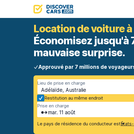
Location de voiture à
Économisez jusqu'à 70
mauvaise surprise.
Approuvé par 7 millions de voyageur
Lieu de prise en charge
Adélaïde, Australie
Restitution au même endroit
Prise en charge
mar. 11 août
Le pays de résidence du conducteur est
États-