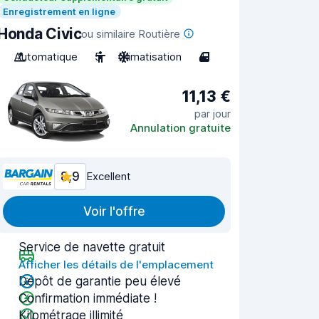
Enregistrement en ligne
Honda Civic
ou similaire Routière
Automatique
5
Climatisation
4
11,13 €
par jour
Annulation gratuite
8,9
Excellent
Voir l'offre
Service de navette gratuit
Afficher les détails de l'emplacement
Dépôt de garantie peu élevé
Confirmation immédiate !
Kilométrage illimité