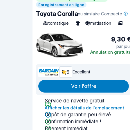
Enregistrement en ligne
Toyota Corolla
ou similaire Compacte
Automatique
5
Climatisation
5
9,30 
par jou
Annulation gratuit
8,9
Excellent
Voir l'offre
Service de navette gratuit
Afficher les détails de l'emplacement
Dépôt de garantie peu élevé
Confirmation immédiate !
Paiement immédiat