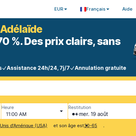
EUR
Français
Aide
 Adélaïde
 %. Des prix clairs, sans
s
Assistance 24h/24, 7j/7
Annulation gratuite
Heure
Restitution
11:00 AM
mer. 19 août
et son âge est
.
Unis d'Amérique (USA)
30-65