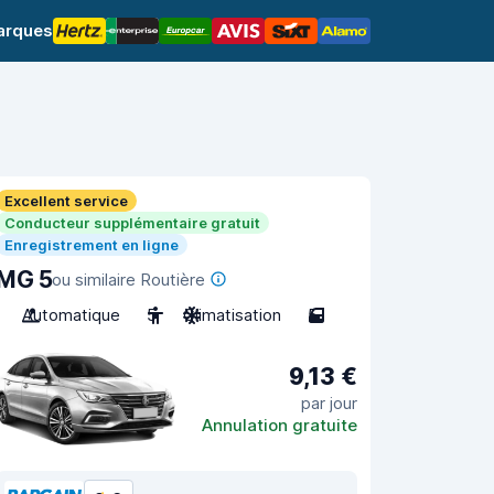
arques
Excellent service
Conducteur supplémentaire gratuit
Enregistrement en ligne
MG 5
ou similaire Routière
Automatique
5
Climatisation
5
9,13 €
par jour
Annulation gratuite