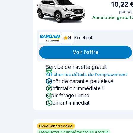
10,22 
par jou
Annulation gratuit
8,9
Excellent
Voir l'offre
Service de navette gratuit
Afficher les détails de l'emplacement
Dépôt de garantie peu élevé
Confirmation immédiate !
Kilométrage illimité
Paiement immédiat
Excellent service
Conducteur supplémentaire gratuit