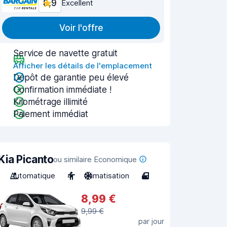
8,9
Excellent
Voir l'offre
Service de navette gratuit
Afficher les détails de l'emplacement
Dépôt de garantie peu élevé
Confirmation immédiate !
Kilométrage illimité
Paiement immédiat
Kia Picanto
ou similaire Economique
Automatique
4
Climatisation
4
8,99 €
9,99 €
par jour