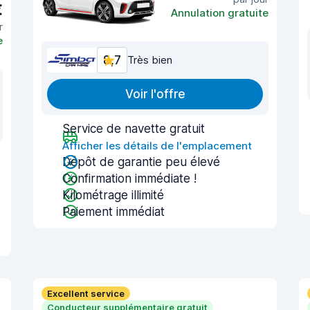
€
Annulation gratuite
r
e
8,7
Très bien
Voir l'offre
Service de navette gratuit
Afficher les détails de l'emplacement
Dépôt de garantie peu élevé
Confirmation immédiate !
Kilométrage illimité
Paiement immédiat
Excellent service
Conducteur supplémentaire gratuit