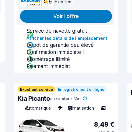
8,9
Excellent
Voir l'offre
Service de navette gratuit
Afficher les détails de l'emplacement
Dépôt de garantie peu élevé
Confirmation immédiate !
Kilométrage illimité
Paiement immédiat
Excellent service
Enregistrement en ligne
Kia Picanto
ou similaire Mini
Automatique
5
Climatisation
5
8,49 €
par jour