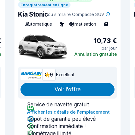
Enregistrement en ligne
Kia Stonic
ou similaire Compacte SUV
Automatique
5
Climatisation
4
€
10,73 €
r
par jour
e
Annulation gratuite
8,9
Excellent
Voir l'offre
Service de navette gratuit
Afficher les détails de l'emplacement
Dépôt de garantie peu élevé
Confirmation immédiate !
Kilométrage illimité