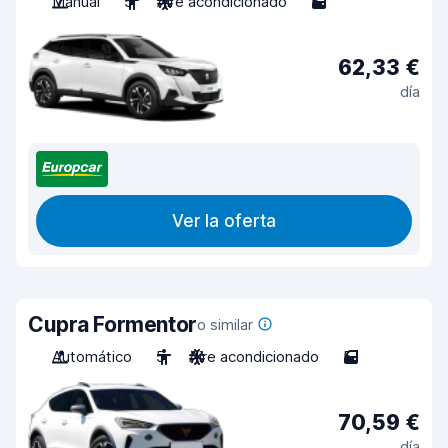
Manual
5
Aire acondicionado
5
62,33 €
día
Ver la oferta
Cupra Formentor
o similar
Automático
5
Aire acondicionado
5
70,59 €
día