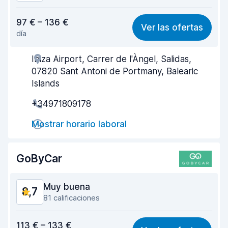
Relación calidad-precio
8,6
97 € – 136 €
Ver las ofertas
día
Fácil de encontrar
8,3
Ibiza Airport, Carrer de l'Àngel, Salidas,
Amabilidad del agente
8,5
07820 Sant Antoni de Portmany, Balearic
Rapidez en la recogida
9,1
Islands
+34971809178
Rapidez en la entrega
9,0
Mostrar horario laboral
Limpieza del vehículo
9,2
Estado del vehículo
9,3
GoByCar
Muy buena
8,7
81 calificaciones
Relación calidad-precio
8,6
113 € – 133 €