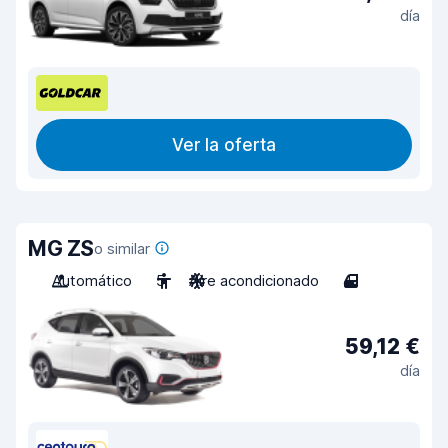
día
Ver la oferta
MG ZS
o similar
Automático
5
Aire acondicionado
4
59,12 €
día