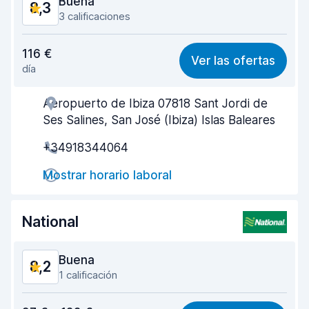
Buena
8,3
3 calificaciones
Relación calidad-precio
8,1
116 €
Ver las ofertas
día
Fácil de encontrar
8,3
Aeropuerto de Ibiza 07818 Sant Jordi de
Amabilidad del agente
8,4
Ses Salines, San José (Ibiza) Islas Baleares
Rapidez en la recogida
8,1
+34918344064
Rapidez en la entrega
8,3
Mostrar horario laboral
Limpieza del vehículo
8,3
National
Estado del vehículo
8,4
Buena
8,2
1 calificación
Relación calidad-precio
8,2