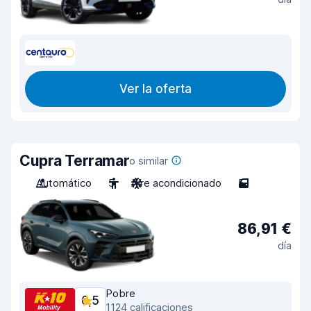
Ver la oferta
Cupra Terramar
o similar
Automático
5
Aire acondicionado
5
86,91 €
día
Pobre
6,5
1124 calificaciones