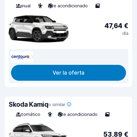
Manual
5
Aire acondicionado
5
47,64 €
día
Ver la oferta
Skoda Kamiq
o similar
Automático
5
Aire acondicionado
5
53,89 €