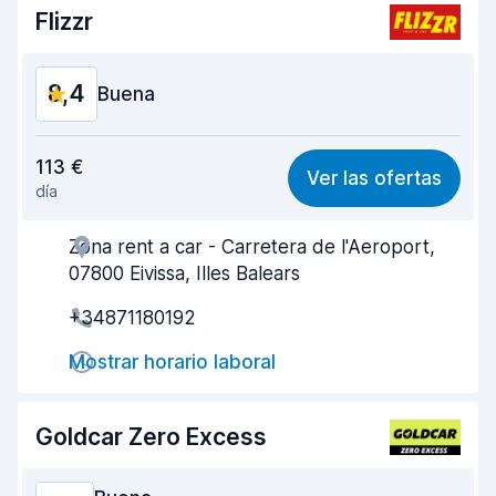
Limpieza del vehículo
8,8
Flizzr
Estado del vehículo
8,8
8,4
Buena
Relación calidad-precio
8,4
113 €
Ver las ofertas
día
Fácil de encontrar
8,2
Zona rent a car - Carretera de l'Aeroport,
Amabilidad del agente
8,5
07800 Eivissa, Illes Balears
Rapidez en la recogida
8,0
+34871180192
Rapidez en la entrega
8,2
Mostrar horario laboral
Limpieza del vehículo
8,6
Goldcar Zero Excess
Estado del vehículo
8,6