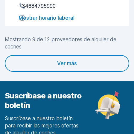
+34684795990
Rapidez en la recogida
8,0
Mostrar horario laboral
Rapidez en la entrega
8,7
Limpieza del vehículo
7,6
Mostrando 9 de 12 proveedores de alquiler de
coches
Estado del vehículo
8,1
Ver más
Suscríbase a nuestro
boletín
Suscríbase a nuestro boletín
para recibir las mejores ofertas
de alquiler de coches