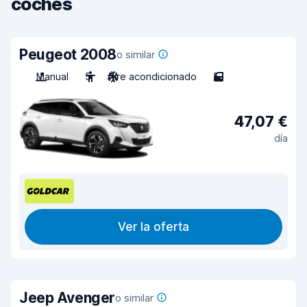
coches
Peugeot 2008
o similar
Manual
5
Aire acondicionado
5
47,07 €
día
Ver la oferta
Jeep Avenger
o similar