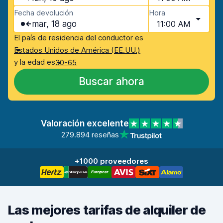
Fecha devolución
Hora
mar, 18 ago
11:00 AM
El país de residencia del conductor es
Estados Unidos de América (EE.UU.)
y la edad es
30-65
Buscar ahora
Valoración excelente
279.894 reseñas
+1000 proveedores
Las mejores tarifas de alquiler de