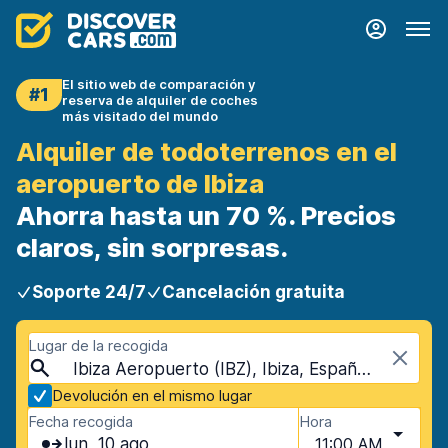
El sitio web de comparación y
#1
reserva de alquiler de coches
más visitado del mundo
Alquiler de todoterrenos en el
aeropuerto de Ibiza
Ahorra hasta un 70 %. Precios
claros, sin sorpresas.
Soporte 24/7
Cancelación gratuita
Lugar de la recogida
Ibiza Aeropuerto (IBZ), Ibiza, España Islas Baleares
Devolución en el mismo lugar
Fecha recogida
Hora
lun, 10 ago
11:00 AM