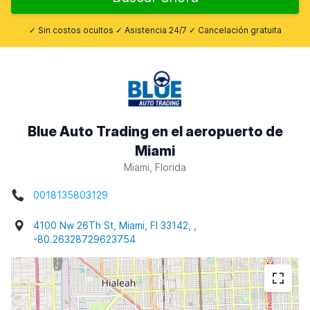
✓ Sin costos ocultos ✓ Asistencia 24/7 ✓ Cancelación gratuita
Blue Auto Trading en el aeropuerto de
Miami
Miami, Florida
0018135803129
4100 Nw 26Th St, Miami, Fl 33142, ,
-80.26328729623754