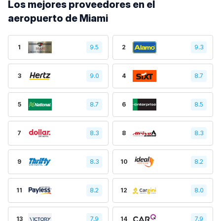
Los mejores proveedores en el
aeropuerto de Miami
1
9.5
2
9.3
3
9.0
4
8.7
5
8.7
6
8.5
7
8.3
8
8.3
9
8.3
10
8.2
11
8.2
12
8.0
13
7.9
14
7.9