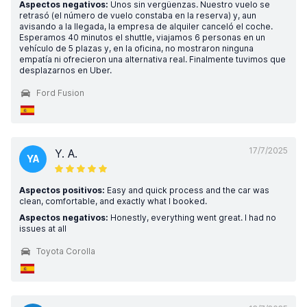
Aspectos negativos:
Unos sin vergüenzas. Nuestro vuelo se
retrasó (el número de vuelo constaba en la reserva) y, aun
avisando a la llegada, la empresa de alquiler canceló el coche.
Esperamos 40 minutos el shuttle, viajamos 6 personas en un
vehículo de 5 plazas y, en la oficina, no mostraron ninguna
empatía ni ofrecieron una alternativa real. Finalmente tuvimos que
desplazarnos en Uber.
Ford Fusion
17/7/2025
Y. A.
YA
Aspectos positivos:
Easy and quick process and the car was
clean, comfortable, and exactly what I booked.
Aspectos negativos:
Honestly, everything went great. I had no
issues at all
Toyota Corolla