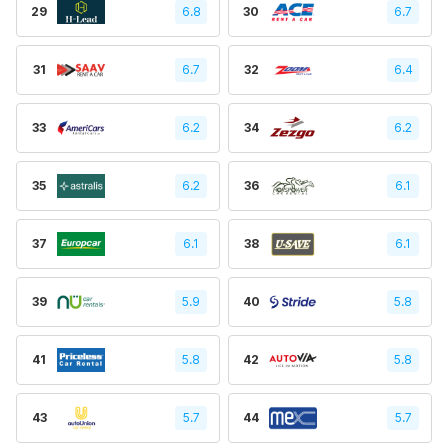
29
6.8
30
6.7
31
6.7
32
6.4
33
6.2
34
6.2
35
6.2
36
6.1
37
6.1
38
6.1
39
5.9
40
5.8
41
5.8
42
5.8
43
5.7
44
5.7