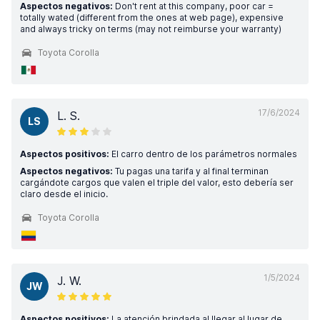
Aspectos negativos:
Don't rent at this company, poor car =
totally wated (different from the ones at web page), expensive
and always tricky on terms (may not reimburse your warranty)
Toyota Corolla
17/6/2024
L. S.
LS
Aspectos positivos:
El carro dentro de los parámetros normales
Aspectos negativos:
Tu pagas una tarifa y al final terminan
cargándote cargos que valen el triple del valor, esto debería ser
claro desde el inicio.
Toyota Corolla
1/5/2024
J. W.
JW
Aspectos positivos:
La atención brindada al llegar al lugar de