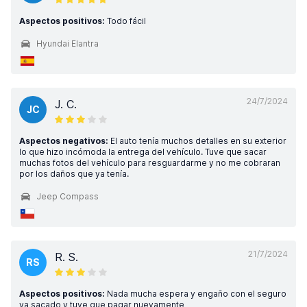
Aspectos positivos:
Todo fácil
Hyundai Elantra
24/7/2024
J. C.
JC
Aspectos negativos:
El auto tenía muchos detalles en su exterior
lo que hizo incómoda la entrega del vehículo. Tuve que sacar
muchas fotos del vehículo para resguardarme y no me cobraran
por los daños que ya tenía.
Jeep Compass
21/7/2024
R. S.
RS
Aspectos positivos:
Nada mucha espera y engaño con el seguro
ya sacado y tuve que pagar nuevamente