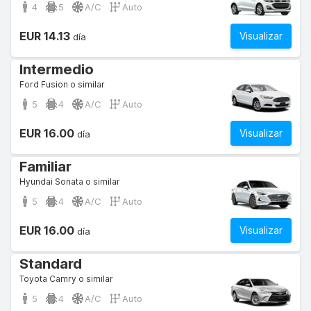
4
5
A/C
Auto
EUR 14.13
Visualizar
día
Intermedio
Ford Fusion o similar
5
4
A/C
Auto
EUR 16.00
Visualizar
día
Familiar
Hyundai Sonata o similar
5
4
A/C
Auto
EUR 16.00
Visualizar
día
Standard
Toyota Camry o similar
5
4
A/C
Auto