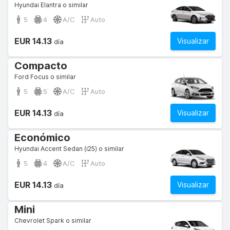
Hyundai Elantra o similar
5
4
A/C
Auto
EUR 14.13
Visualizar
día
Compacto
Ford Focus o similar
5
5
A/C
Auto
EUR 14.13
Visualizar
día
Económico
Hyundai Accent Sedan (i25) o similar
5
4
A/C
Auto
EUR 14.13
Visualizar
día
Mini
Chevrolet Spark o similar