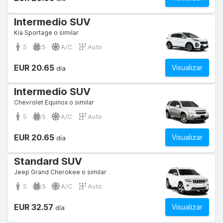
Intermedio SUV
Kia Sportage o similar
5
5
A/C
Auto
EUR 20.65
Visualizar
día
Intermedio SUV
Chevrolet Equinox o similar
5
5
A/C
Auto
EUR 20.65
Visualizar
día
Standard SUV
Jeep Grand Cherokee o similar
5
5
A/C
Auto
EUR 32.57
Visualizar
día