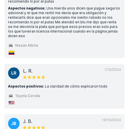
recomiendo ni por el putas
Aspectos negativos:
Una mierda unos dicen que pague seguros
adicional y el que me rentó me decía que era obligación y
rentacarts dice que eran opcionales me siento robado no los
recomiendo ni por el putas Me atendió en blu me dijo que renta
se me devolvía la plata que porque esos precios eran solo para
los que tuvieran licencia internacional cuando en la página jamás
dicen eso
Nissan Altima
1/12/2024
L. R.
LR
Aspectos positivos:
La claridad de cómo explicaron todo
Toyota Corolla
18/10/2024
J. B.
JB