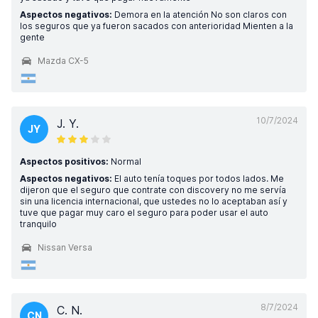
Aspectos negativos:
Demora en la atención No son claros con
los seguros que ya fueron sacados con anterioridad Mienten a la
gente
Mazda CX-5
10/7/2024
J. Y.
JY
Aspectos positivos:
Normal
Aspectos negativos:
El auto tenía toques por todos lados. Me
dijeron que el seguro que contrate con discovery no me servía
sin una licencia internacional, que ustedes no lo aceptaban así y
tuve que pagar muy caro el seguro para poder usar el auto
tranquilo
Nissan Versa
8/7/2024
C. N.
CN