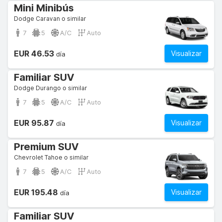
Mini Minibús
Dodge Caravan o similar
7
5
A/C
Auto
EUR 46.53
Visualizar
día
Familiar SUV
Dodge Durango o similar
7
5
A/C
Auto
EUR 95.87
Visualizar
día
Premium SUV
Chevrolet Tahoe o similar
7
5
A/C
Auto
EUR 195.48
Visualizar
día
Familiar SUV