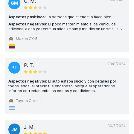
G. M.
GM
Aspectos positivos:
La persona que atiende lo hace bien
Aspectos negativos:
El poco mantenimiento a los vehículos,
adicional a eso yo renté un midsize suv y me dieron un small suv
Mazda CX-5
28/8/2024
P. T.
PT
Aspectos negativos:
El auto estaba sucio y con detalles por
todos lados, el precio fue engañoso, porque el operador no
informó correctamente los costos y condiciones.
Toyota Corolla
30/7/2024
J. M.
JM