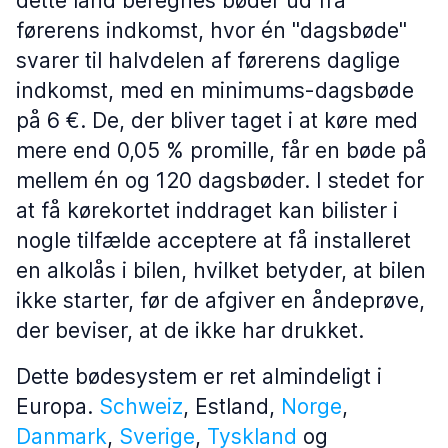
dette land beregnes bøder ud fra
førerens indkomst, hvor én "dagsbøde"
svarer til halvdelen af førerens daglige
indkomst, med en minimums-dagsbøde
på 6 €. De, der bliver taget i at køre med
mere end 0,05 % promille, får en bøde på
mellem én og 120 dagsbøder. I stedet for
at få kørekortet inddraget kan bilister i
nogle tilfælde acceptere at få installeret
en alkolås i bilen, hvilket betyder, at bilen
ikke starter, før de afgiver en åndeprøve,
der beviser, at de ikke har drukket.
Dette bødesystem er ret almindeligt i
Europa.
Schweiz
, Estland,
Norge
,
Danmark
,
Sverige
,
Tyskland
og