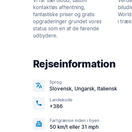
Vi får særtilbud, såsom
Verde
kontaktløs afhentning,
bilud
fantastiske priser og gratis
World
opgraderinger grundet vores
i træk
status som en af de førende
udbydere.
Rejseinformation
Sprog
Slovensk, Ungarsk, Italiensk
Landekode
+386
Fartgrænse inden i byen
50 km/t eller 31 mph