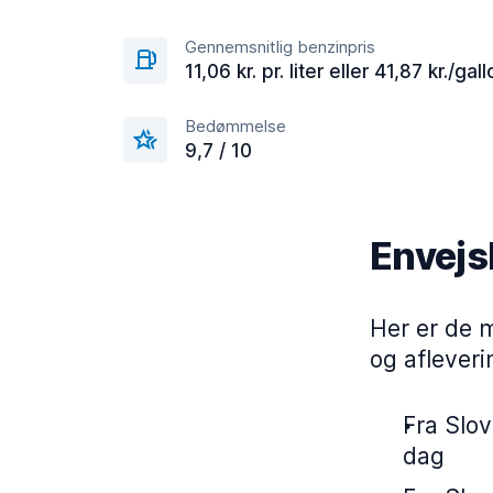
Gennemsnitlig benzinpris
11,06 kr. pr. liter eller 41,87 kr./gal
Bedømmelse
9,7 / 10
Envejsl
Her er de 
og afleveri
Fra Slove
dag