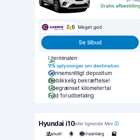
Gratis afbestillin
8,6
Meget god
Se tilbud
I terminalen
Vis oplysninger om destination
Gennemsnitligt depositum
Øjeblikkelig bekræftelse!
Ubegrænset kilometertal
Fuld forudbetaling
Hyundai i10
eller lignende Mini
Manuel
4
Klimaanlæg
5