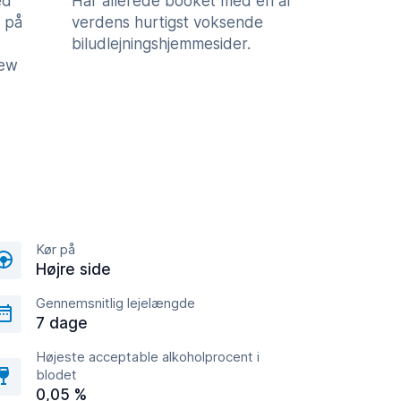
ed
Har allerede booket med en af
 på
verdens hurtigst voksende
biludlejningshjemmesider.
iew
Kør på
Højre side
Gennemsnitlig lejelængde
7 dage
Højeste acceptable alkoholprocent i
blodet
0,05 %