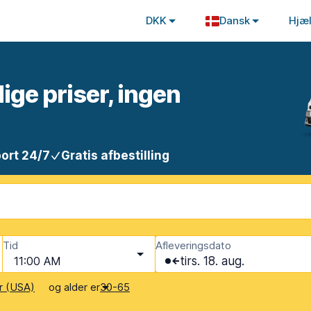
DKK
Dansk
Hjæ
lige priser, ingen
ort 24/7
Gratis afbestilling
Tid
Afleveringsdato
11:00 AM
tirs. 18. aug.
og alder er
r (USA)
30-65