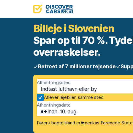
Billeje i Slovenien
Spar op til 70 %. Tyde
overraskelser.
Betroet af 7 millioner rejsende
Supp
Afhentningssted
Aflever lejebilen samme sted
Afhentningsdato
man. 10. aug.
Førers bopælsland er
Amerikas Forenede State