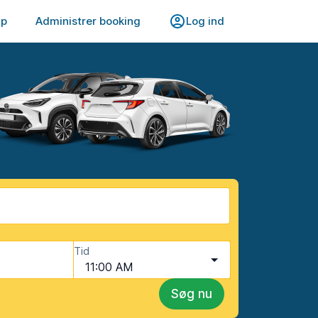
lp
Administrer booking
Log ind
Tid
11:00 AM
Søg nu