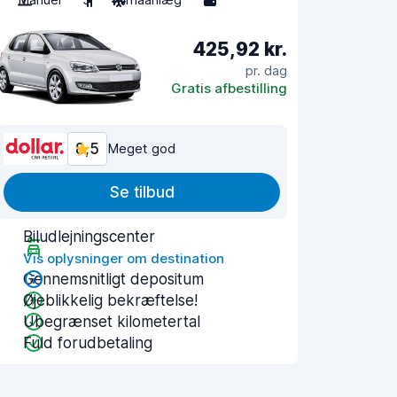
425,92 kr.
pr. dag
Gratis afbestilling
8,5
Meget god
Se tilbud
Biludlejningscenter
Vis oplysninger om destination
Gennemsnitligt depositum
Øjeblikkelig bekræftelse!
Ubegrænset kilometertal
Fuld forudbetaling