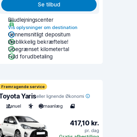
Se tilbud
Biludlejningscenter
Vis oplysninger om destination
Gennemsnitligt depositum
Øjeblikkelig bekræftelse!
Ubegrænset kilometertal
Fuld forudbetaling
Fremragende service
Toyota Yaris
eller lignende Økonomi
Manuel
5
Klimaanlæg
4
417,10 kr.
pr. dag
Gratis afbestilling