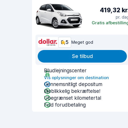
419,32 kr
pr. da
Gratis afbestillin
8,5
Meget god
Se tilbud
Biludlejningscenter
Vis oplysninger om destination
Gennemsnitligt depositum
Øjeblikkelig bekræftelse!
Ubegrænset kilometertal
Fuld forudbetaling