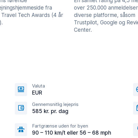
ns førende
En samlet rating på 4,5 m
lejningshjemmeside fra
over 250.000 anmeldelser
 Travel Tech Awards (4 år
diverse platforme, såsom
).
Trustpilot, Google og Rev
Center.
Valuta
EUR
Gennemsnitlig lejepris
585 kr. pr. dag
Fartgrænse uden for byen
90 – 110 km/t eller 56 – 68 mph