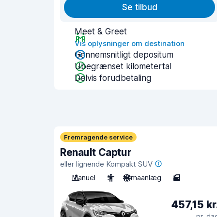
Se tilbud
Meet & Greet
Vis oplysninger om destination
Gennemsnitligt depositum
Ubegrænset kilometertal
Delvis forudbetaling
Fremragende service
Renault Captur
eller lignende Kompakt SUV
Manuel
5
Klimaanlæg
5
457,15 kr
pr. da