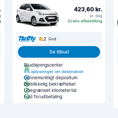
.
423,60 kr.
g
pr. dag
g
Gratis afbestilling
8,2
God
Se tilbud
Biludlejningscenter
Vis oplysninger om destination
Gennemsnitligt depositum
Øjeblikkelig bekræftelse!
Ubegrænset kilometertal
Fuld forudbetaling