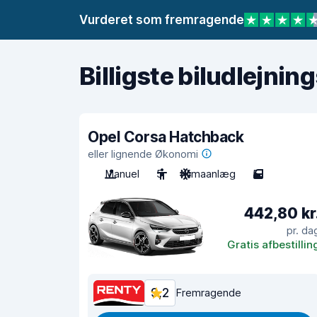
Vurderet som fremragende
Billigste biludlejnin
Opel Corsa Hatchback
eller lignende Økonomi
Manuel
5
Klimaanlæg
5
442,80 kr
pr. da
Gratis afbestillin
9,2
Fremragende