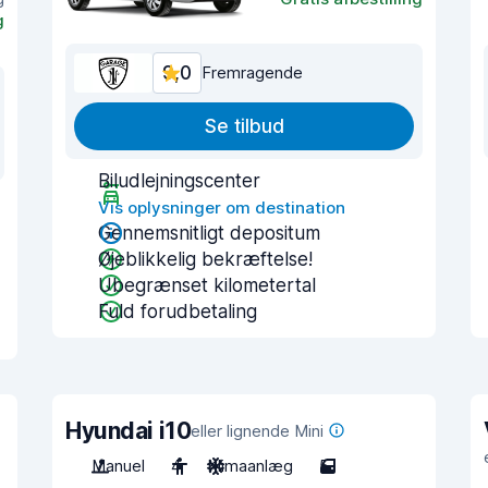
g
9,0
Fremragende
Se tilbud
Biludlejningscenter
Vis oplysninger om destination
Gennemsnitligt depositum
Øjeblikkelig bekræftelse!
Ubegrænset kilometertal
Fuld forudbetaling
Hyundai i10
eller lignende Mini
Manuel
4
Klimaanlæg
5