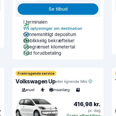
Se tilbud
I terminalen
Vis oplysninger om destination
Gennemsnitligt depositum
Øjeblikkelig bekræftelse!
Ubegrænset kilometertal
Fuld forudbetaling
Fremragende service
Volkswagen Up
eller lignende Mini
Manuel
4
Klimaanlæg
3
416,98 kr.
.
pr. dag
g
Gratis afbestilling