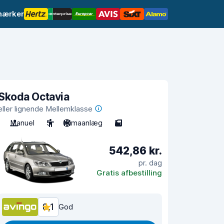
mærker
Skoda Octavia
eller lignende Mellemklasse
Manuel
5
Klimaanlæg
5
542,86 kr.
pr. dag
Gratis afbestilling
8,1
God