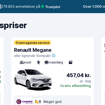
279.803 anmeldelser på
Over 1.000 
gspriser
Fremragende service
Renault Megane
eller lignende Kompakt
Manuel
5
Klimaanlæg
5
.
457,04 kr.
g
g
pr. dag
Gratis afbestilling
8,6
Meget god