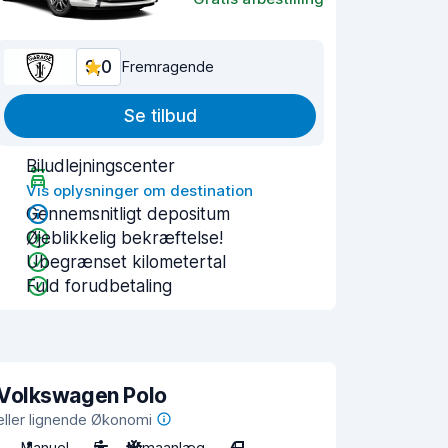
9,0
Fremragende
Se tilbud
Biludlejningscenter
Vis oplysninger om destination
Gennemsnitligt depositum
Øjeblikkelig bekræftelse!
Ubegrænset kilometertal
Fuld forudbetaling
Volkswagen Polo
eller lignende Økonomi
Manuel
5
Klimaanlæg
4