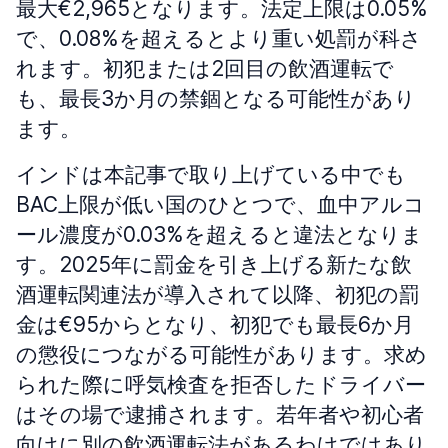
最大€2,965となります。法定上限は0.05%
で、0.08%を超えるとより重い処罰が科さ
れます。初犯または2回目の飲酒運転で
も、最長3か月の禁錮となる可能性があり
ます。
インドは本記事で取り上げている中でも
BAC上限が低い国のひとつで、血中アルコ
ール濃度が0.03%を超えると違法となりま
す。2025年に罰金を引き上げる新たな飲
酒運転関連法が導入されて以降、初犯の罰
金は€95からとなり、初犯でも最長6か月
の懲役につながる可能性があります。求め
られた際に呼気検査を拒否したドライバー
はその場で逮捕されます。若年者や初心者
向けに別の飲酒運転法があるわけではあり