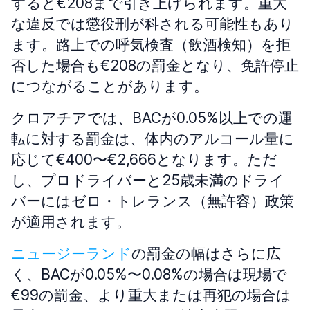
すると€208まで引き上げられます。重大
な違反では懲役刑が科される可能性もあり
ます。路上での呼気検査（飲酒検知）を拒
否した場合も€208の罰金となり、免許停止
につながることがあります。
クロアチアでは、BACが0.05%以上での運
転に対する罰金は、体内のアルコール量に
応じて€400〜€2,666となります。ただ
し、プロドライバーと25歳未満のドライ
バーにはゼロ・トレランス（無許容）政策
が適用されます。
ニュージーランド
の罰金の幅はさらに広
く、BACが0.05%〜0.08%の場合は現場で
€99の罰金、より重大または再犯の場合は