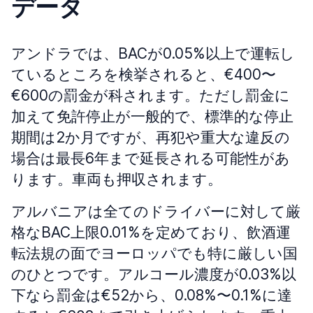
データ
アンドラでは、BACが0.05%以上で運転し
ているところを検挙されると、€400〜
€600の罰金が科されます。ただし罰金に
加えて免許停止が一般的で、標準的な停止
期間は2か月ですが、再犯や重大な違反の
場合は最長6年まで延長される可能性があ
ります。車両も押収されます。
アルバニアは全てのドライバーに対して厳
格なBAC上限0.01%を定めており、飲酒運
転法規の面でヨーロッパでも特に厳しい国
のひとつです。アルコール濃度が0.03%以
下なら罰金は€52から、0.08%〜0.1%に達