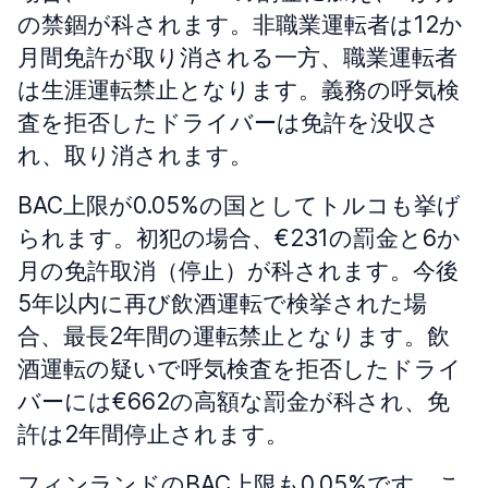
の禁錮が科されます。非職業運転者は12か
月間免許が取り消される一方、職業運転者
は生涯運転禁止となります。義務の呼気検
査を拒否したドライバーは免許を没収さ
れ、取り消されます。
BAC上限が0.05%の国としてトルコも挙げ
られます。初犯の場合、€231の罰金と6か
月の免許取消（停止）が科されます。今後
5年以内に再び飲酒運転で検挙された場
合、最長2年間の運転禁止となります。飲
酒運転の疑いで呼気検査を拒否したドライ
バーには€662の高額な罰金が科され、免
許は2年間停止されます。
フィンランドのBAC上限も0.05%です。こ