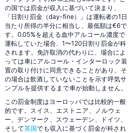
の国では罰金が収入に基づいて決まり、
「日割り罰金（day-fine）」は運転者の1日
当たり所得の半分に相当し、最低額は€6で
す。0.05%を超える血中アルコール濃度で
運転していた場合、1〜120日割り罰金が科
されます。免許取消の代わりに、場合によ
っては車にアルコール・インターロック装
置の取り付けに同意できることがあり、そ
の場合は飲酒していないことを示す呼気サ
ンプルを提供するまで車が始動しません。
この罰金制度はヨーロッパでは比較的一般
的です。スイス、エストニア、ノルウェ
ー、デンマーク、スウェーデン、ドイツ、
そして
英国
でも収入に基づく罰金が科され