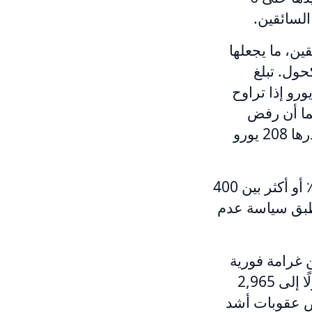
السائقين.
 الدم يبلغ 0.01٪ لجميع السائقين، ما يجعلها
حول. تبلغ
امة 52 يورو إذا كان مستوى الكحول 0.03٪ أو أقل، وتصل إلى 208 يورو إذا تراوح
. كما أن رفض
الخضوع لاختبار جهاز قياس الكحول على الطريق قد يؤدي إلى غرامة قدرها 208 يورو
في كرواتيا، تتراوح الغرامة على القيادة بنسبة كحول في الدم تبلغ 0.05٪ أو أكثر بين 400
تُطبق سياسة عدم
ن غرامة فورية
قدرها 99 يورو إذا كانت نسبة الكحول في الدم بين 0.05٪ و0.08٪، وصولًا إلى 2,965
كررين. الحد القانوني هو 0.05٪، وتُفرض عقوبات أشد