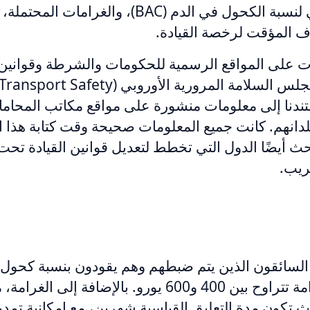
ذلك الحد القانوني لنسبة الكحول في الدم (BAC)، والغرا
اف المؤقت لرخصة القيادة.
 على المواقع الرسمية للحكومات والشرطة وقوانين ا
إضافةً إلى مواد مجلس السلامة المرورية الأوروب
 كما استندنا إلى معلومات منشورة على مواقع مكاتب المحاما
لدانهم. كانت جميع المعلومات صحيحة وقت كتابة هذا ا
لبحث أيضًا الدول التي تخطط لتعديل قوانين القيادة تحت
ريب.
 السائقون الذين يتم ضبطهم وهم يقودون بنسبة كحول ف
0.05٪ أو أكثر غرامة تتراوح بين 400 و600 يورو. بالإضافة