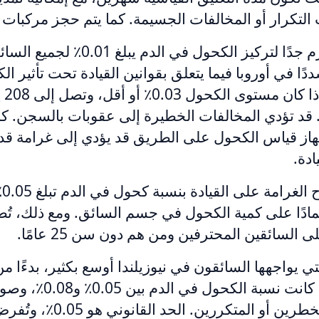
لتكرار أو المخالفات الجسيمة. كما يتم حجز مركبات 
لدى ألبانيا حد صارم جدًا لتركيز الكحول في
ًا في أوروبا فيما يتعلق بقوانين القيادة تحت تأثير الك
الغر
ن 0.08٪ و0.1٪. قد تؤدي المخالفات الخطيرة إلى عقوبات بالسجن
ادة.
و، اعتمادًا على كمية الكحول في جسم السائق. ومع ذلك، 
 السائقين المحترفين ومن هم دون سن 25 عامًا.
ي يواجهها السائقون في نيوزيلندا أوسع بكثير، بدءًا م
يورو للمخالفين الخطرين أو المت