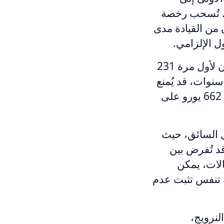
1,15 يورو، بالإضافة إلى السجن لمدة 3 أشهر. تُسحب رخصة
 المحترفون من القيادة مدى
ل الإلزامي.
، حيث يُغرم المخالفون لأول مرة 231
ل خمس سنوات، قد يُمنع
السائق من القيادة لمدة تصل إلى عامين. كما تُفرض غرامة كبيرة قدرها 662 يورو على
 هناك على دخل السائق، حيث
 الدخل اليومي، مع حد أدنى قدره 6 يورو. قد تُفرض بين
لحالات، يمكن
 تنفس تثبت عدم
لنرويج،