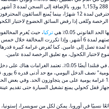
غرامة تتراوح بين 288 و3
السائقين غير المحترفين لمدة 12 شهرًا، بينما يُمنع السائقون
ر الرخصة وتُلغى إذا رفض السائق الخضوع لاختبار الكحو
حد القانوني 0.05٪ هي
تركيا
يورو وتُسحب رخصتهم لمدة 6 أشهر. وإذا تكررت المخالفة خلا
 لاختبار الكحول، مع تعليق الرخصة لمدة عامين.
يبلغ الحد القانوني في فنلندا أيضًا 0.05٪. تعتمد الغرامات
تعادل "الغرامة اليومية" نصف
غرامة واحدة و120 غرامة يومية على من يتجاوزون الحد. وفي بعض ا
هاز قفل كحولي يمنع تشغيل السيارة حتى تقديم عينة
ئعًا نسبيًا في أوروبا. يمكن لكل من سويسرا، إستونيا، ا