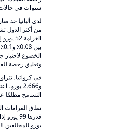
سنوات في حالات ا
من أكثر الدول تشدد
بي
وتعليق رخصة القي
و2,666 يور
التسامح مطلقًا على
نطاق الغرامات الت