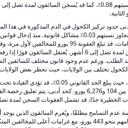
الثانية.
أدنى حدود تركيز الكحول في الدم المذكورة في هذا الم
السائقون الذين تتجاوز نسبتهم 0.03٪ مشاكل قانونية. منذ إد
2025 لزيادة الغرامات، قد تبلغ العقوبة 95 يورو للمخالفي
الأولى إلى السجن لمدة تصل إلى 6 أشهر. يُعتقل السائقون فور
ند الطلب. ورغم عدم وجود قانون مختلف للسائقين الشبا
كحول تختلف بين الولايات، حيث تحظر بعض الولايات ا
في جنوب أفريقيا، حيث يبلغ الحد القانوني 0.05٪، قد ت
 الخطيرة جدًا، قد تشمل العقوبات السجن لمدة تصل إلى 6 
سة عدم التسامح مطلقًا، ويُغرم السائقون الذين يوجد 
للكشف في أجسامهم بنحو 443 يورو، مع غرامات أعلى للمخالف