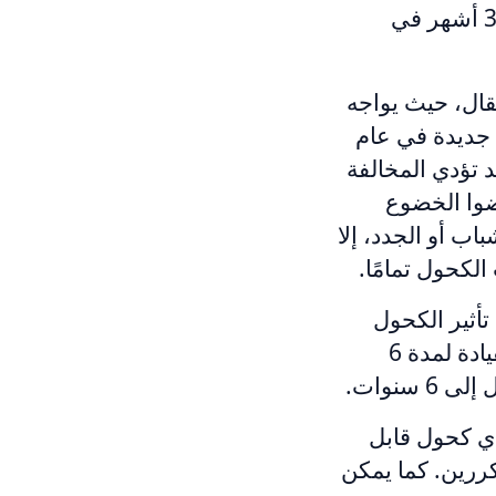
على من تتجاوز نسبتهم 0.08٪. كما قد يُسجن السائقون لمدة تصل إلى 3 أشهر في
قال، حيث يواجه
خال قوانين جديدة في عام
ن لأول مرة، وقد تؤدي المخالفة
ًا إذا رفضوا الخضوع
ب أو الجدد، إلا
لكحول تمامًا.
ؤدي القيادة تحت تأثير الكحول
إلى غرامة تتراوح بين 104 و6,276 يورو. كحد أدنى، يتم تعليق رخصة القيادة لمدة 6
سنوات.
أي كحول قابل
ين المتكررين. كما يمكن