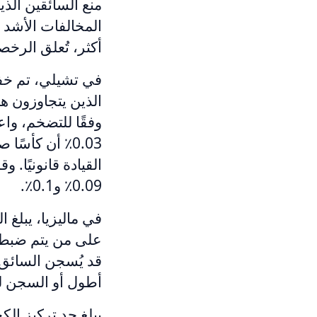
أكثر، تُعلق الرخص
0.03٪ أن كأسً
0.09٪ و0.1٪.
على من يتم ضبطه
قد يُسجن السائق 
أطول أو السجن ل