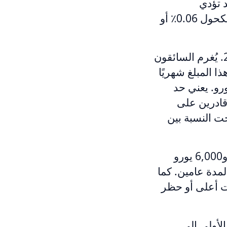
يادة لمدة 12 شهرًا، وقد تؤدي
المخالفات الأشد إلى السجن لمدة تصل إلى 3 سنوات. إذا بلغت نسبة الكحول 0.06٪ أو
في تشيلي، تم خفض الحد القانوني من 0.08٪ إلى 0.03٪ في عام 2012. يُغرم السائقون
 1 و5 وحدات ضريبية شهرية (UTM). يتغير هذا المبلغ شهريًا
م، واعتبارًا من ديسمبر 2025 تبلغ قيمة الوحدة الواحدة 65 يورو. يعني حد
 قادرين على
 من 61 إلى 560 يومًا إذا تراوحت النسبة بين
في ماليزيا، يبلغ الحد القانوني 0.05٪، وتفرض غرامة تتراوح بين 2,000 و6,000 يورو
مدة عامين. كما
ات أعلى أو حظر
٪، وتؤدي المخالفة الأولى إلى