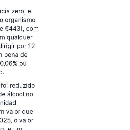
cia zero, e
no organismo
de €443), com
om qualquer
rigir por 12
m pena de
e 0,06% ou
o.
foi reduzido
e álcool no
Unidad
um valor que
25, o valor
a que um