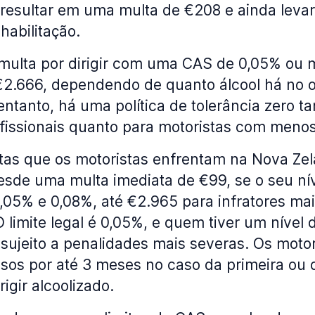
esultar em uma multa de €208 e ainda leva
habilitação.
 multa por dirigir com uma CAS de 0,05% ou m
€2.666, dependendo de quanto álcool há no 
entanto, há uma política de tolerância zero t
ofissionais quanto para motoristas com meno
ltas que os motoristas enfrentam na Nova Zel
esde uma multa imediata de €99, se o seu ní
0,05% e 0,08%, até €2.965 para infratores ma
O limite legal é 0,05%, e quem tiver um nível
 sujeito a penalidades mais severas. Os mot
sos por até 3 meses no caso da primeira ou
rigir alcoolizado.