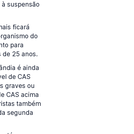
r à suspensão
ais ficará
organismo do
anto para
s de 25 anos.
ândia é ainda
vel de CAS
is graves ou
 de CAS acima
oristas também
 da segunda