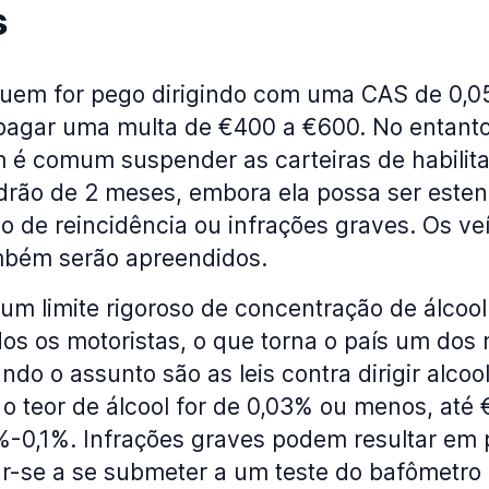
s
uem for pego dirigindo com uma CAS de 0,0
a pagar uma multa de €400 a €600. No entant
 é comum suspender as carteiras de habilit
rão de 2 meses, embora ela possa ser esten
 de reincidência ou infrações graves. Os ve
mbém serão apreendidos.
 um limite rigoroso de concentração de álcoo
os os motoristas, o que torna o país um dos 
do o assunto são as leis contra dirigir alcoo
 o teor de álcool for de 0,03% ou menos, até 
%-0,1%. Infrações graves podem resultar em
ar-se a se submeter a um teste do bafômetro