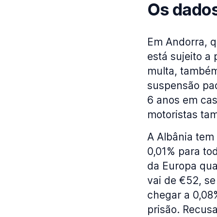
Os dado
Em Andorra, q
está sujeito 
multa, também
suspensão pad
6 anos em caso
motoristas ta
A Albânia tem
0,01% para tod
da Europa quan
vai de €52, se
chegar a 0,08
prisão. Recus