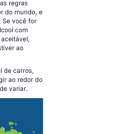
 as regras
dor do mundo, e
. Se você for
álcool com
aceitável,
tiver ao
 de carros,
gir ao redor do
e variar.