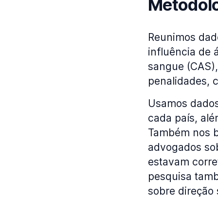
Metodol
Reunimos dados
influência de 
sangue (CAS), 
penalidades, c
Usamos dados d
cada país, alé
Também nos b
advogados sob
estavam corre
pesquisa tamb
sobre direção 