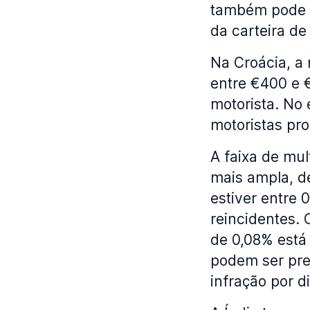
também pode r
da carteira de 
Na Croácia, a
entre €400 e 
motorista. No 
motoristas pr
A faixa de mu
mais ampla, d
estiver entre 
reincidentes. 
de 0,08% está
podem ser pre
infração por di