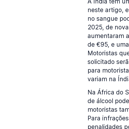
A Índia tem u
neste artigo,
no sangue pod
2025, de novas
aumentaram a m
de €95, e uma 
Motoristas qu
solicitado ser
para motorista
variam na Índi
Na África do S
de álcool pod
motoristas ta
Para infrações
penalidades po