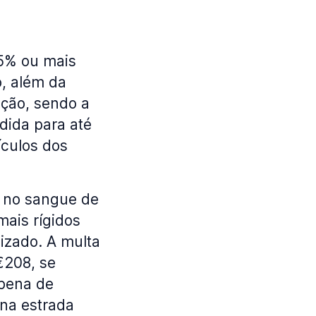
5% ou mais
o, além da
ação, sendo a
dida para até
ículos dos
l no sangue de
mais rígidos
lizado. A multa
€208, se
 pena de
 na estrada