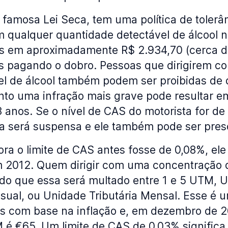
a famosa Lei Seca, tem uma política de tolerân
m qualquer quantidade detectável de álcool 
s em aproximadamente R$ 2.934,70 (cerca 
es pagando o dobro. Pessoas que dirigirem c
el de álcool também podem ser proibidas de di
to uma infração mais grave pode resultar e
3 anos. Se o nível de CAS do motorista for d
ira será suspensa e ele também pode ser pres
ra o limite de CAS antes fosse de 0,08%, ele 
 2012. Quem dirigir com uma concentração d
do que essa será multado entre 1 e 5 UTM, 
sual, ou Unidade Tributária Mensal. Esse é 
 com base na inflação e, em dezembro de 20
M é €65. Um limite de CAS de 0,03% signific