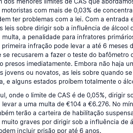
m dos menores limites de CAS que abordamos
 e motoristas com mais de 0,03% de concentra
em ter problemas com a lei. Com a entrada 
 leis sobre dirigir sob a influência de álcool 
ulta, a penalidade para infratores primário
primeira infração pode levar a até 6 meses d
e se recusarem a fazer o teste do bafômetro
ão presos imediatamente. Embora não haja um
s jovens ou novatos, as leis sobre quando s
a, e alguns estados proíbem totalmente o álc
ul, onde o limite de CAS é de 0,05%, dirigir s
e levar a uma multa de €104 a €6.276. No mín
mbém terão a carteira de habilitação suspens
 muito graves por dirigir sob a influência de á
dem incluir prisão por até 6 anos.