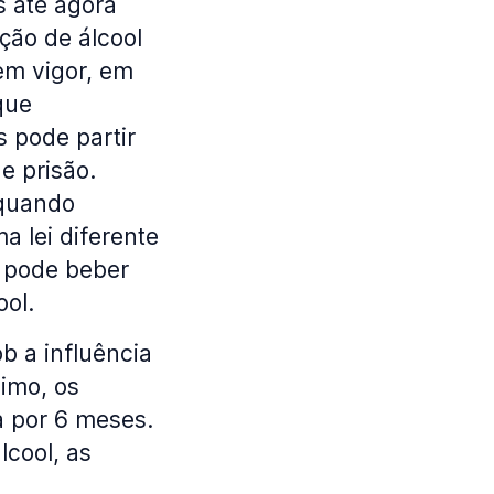
 até agora
ção de álcool
em vigor, em
que
s pode partir
e prisão.
 quando
a lei diferente
e pode beber
ool.
ob a influência
imo, os
a por 6 meses.
lcool, as