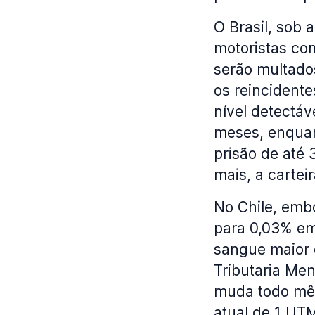
O Brasil, sob 
motoristas co
serão multado
os reincident
nível detectáv
meses, enquan
prisão de até 
mais, a carte
No Chile, embo
para 0,03% em
sangue maior 
Tributaria Men
muda todo mês
atual de 1 UT