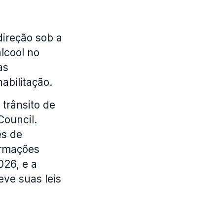
direção sob a
álcool no
as
abilitação.
trânsito de
Council.
es de
ormações
026, e a
ve suas leis