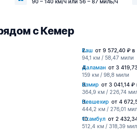
90 – 140 км/ч или 56 – 87 миль/ч
рядом с Кемер
Каш
от 9 572,40 ₽ в
94,1 км / 58,47 мили
Даламан
от 3 419,7
159 км / 98,8 мили
Измир
от 3 041,14 ₽
364,9 км / 226,74 ми
Невшехир
от 4 672,
444,2 км / 276,01 ми
Стамбул
от 2 432,3
512,4 км / 318,39 ми