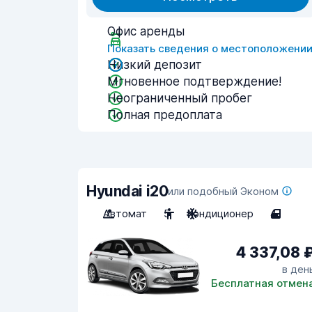
Офис аренды
Показать сведения о местоположени
Низкий депозит
Мгновенное подтверждение!
Неограниченный пробег
Полная предоплата
Hyundai i20
или подобный Эконом
Автомат
5
Кондиционер
4
4 337,08 
в ден
Бесплатная отмен