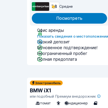
7,8
Средне
Посмотреть
Офис аренды
Показать сведения о местоположени
Низкий депозит
Мгновенное подтверждение!
Неограниченный пробег
Полная предоплата
Электромобиль
BMW iX1
или подобный Премиум внедорожник
Автомат
5
Кондиционер
4