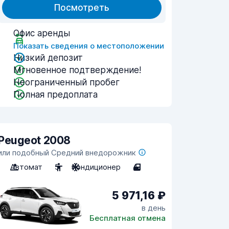
Посмотреть
Офис аренды
Показать сведения о местоположении
Низкий депозит
Мгновенное подтверждение!
Неограниченный пробег
Полная предоплата
Peugeot 2008
или подобный Средний внедорожник
Автомат
5
Кондиционер
4
5 971,16 ₽
в день
Бесплатная отмена