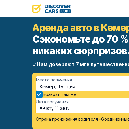
Аренда авто в Кеме
Сэкономьте до 70 %
никаких сюрпризов
Нам доверяют 7 млн путешественн
Место получения
Кемер, Турция
Возврат там же
Дата получения
вт, 11 авг.
Страна проживания водителя -
Соединенные