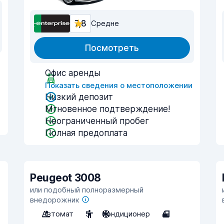
7,8
Средне
Посмотреть
Офис аренды
и
Показать сведения о местоположении
Низкий депозит
Мгновенное подтверждение!
Неограниченный пробег
Полная предоплата
Peugeot 3008
или подобный полноразмерный
внедорожник
Автомат
5
Кондиционер
4