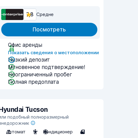
7,8
Средне
Посмотреть
Офис аренды
Показать сведения о местоположении
Низкий депозит
Мгновенное подтверждение!
Неограниченный пробег
Полная предоплата
Hyundai Tucson
или подобный полноразмерный
внедорожник
Автомат
5
Кондиционер
4