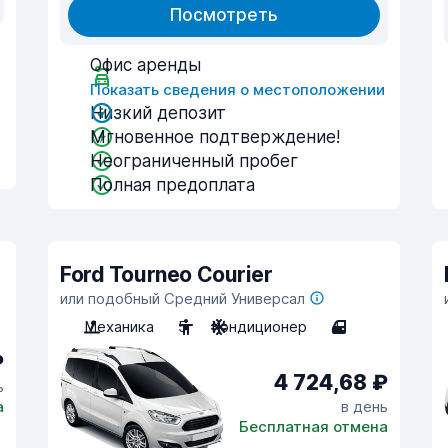
Посмотреть
Офис аренды
и
Показать сведения о местоположении
Низкий депозит
Мгновенное подтверждение!
Неограниченный пробег
Полная предоплата
Ford Tourneo Courier
или подобный Средний Универсал
Механика
5
Кондиционер
4
₽
4 724,68 ₽
ь
а
в день
Бесплатная отмена