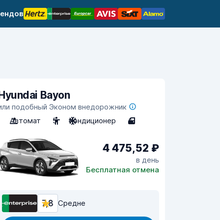
рендов
Hyundai Bayon
или подобный Эконом внедорожник
Автомат
5
Кондиционер
4
4 475,52 ₽
в день
Бесплатная отмена
7,8
Средне