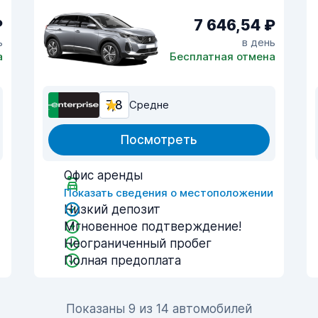
₽
7 646,54 ₽
ь
в день
а
Бесплатная отмена
7,8
Средне
Посмотреть
Офис аренды
и
Показать сведения о местоположении
Низкий депозит
Мгновенное подтверждение!
Неограниченный пробег
Полная предоплата
Показаны 9 из 14 автомобилей