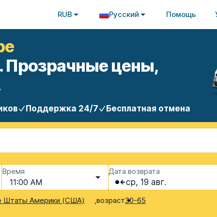
RUB
Русский
Помощь
ре
. Прозрачные цены,
.
иков
Поддержка 24/7
Бесплатная отмена
Время
Дата возврата
11:00 AM
ср, 19 авг.
,
возраст
 Штаты Америки (США)
30-65