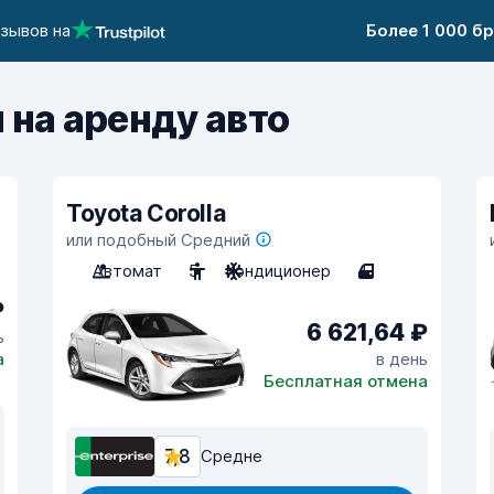
тзывов на
Более 1 000 б
 на аренду авто
Toyota Corolla
или подобный Средний
Автомат
5
Кондиционер
4
₽
6 621,64 ₽
ь
а
в день
Бесплатная отмена
7,8
Средне