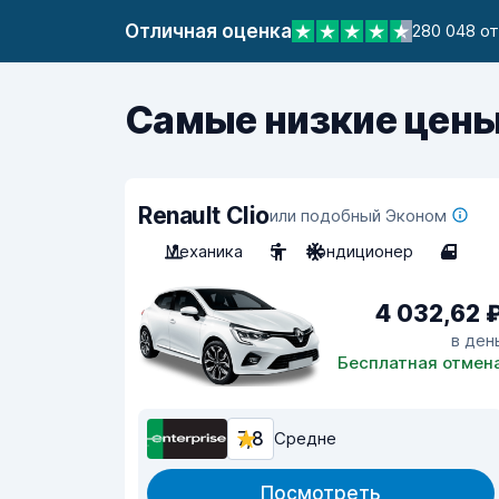
Отличная оценка
280 048 о
Самые низкие цены
Renault Clio
или подобный Эконом
Механика
5
Кондиционер
4
4 032,62 
в ден
Бесплатная отмен
7,8
Средне
Посмотреть