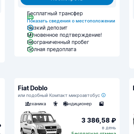
Бесплатный трансфер
Показать сведения о местоположении
и
Низкий депозит
Мгновенное подтверждение!
Неограниченный пробег
Полная предоплата
Fiat Doblo
или подобный Компакт микроавтобус
Механика
5
Кондиционер
5
3 386,58 ₽
₽
в день
ь
Бесплатная отмена