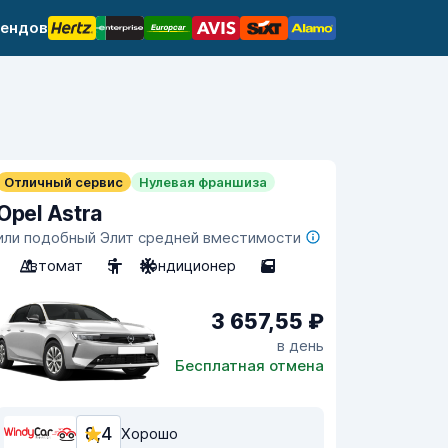
рендов
Отличный сервис
Нулевая франшиза
Opel Astra
или подобный Элит средней вместимости
Автомат
5
Кондиционер
5
3 657,55 ₽
в день
Бесплатная отмена
8,4
Хорошо