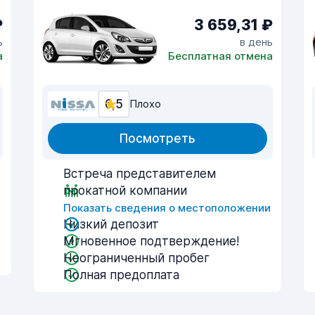
₽
3 659,31 ₽
ь
в день
а
Бесплатная отмена
6,5
Плохо
Посмотреть
Встреча представителем
прокатной компании
и
Показать сведения о местоположении
Низкий депозит
Мгновенное подтверждение!
Неограниченный пробег
Полная предоплата