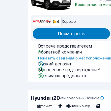
Бесплатная отмен
8,4
Хорошо
Посмотреть
Встреча представителем
прокатной компании
Показать сведения о местоположени
Низкий депозит
Мгновенное подтверждение!
Частичная предоплата
Hyundai i20
или подобный Эконом
Автомат
5
Кондиционер
5