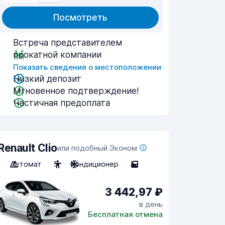
Посмотреть
Встреча представителем
прокатной компании
Показать сведения о местоположении
Низкий депозит
Мгновенное подтверждение!
Частичная предоплата
Renault Clio
или подобный Эконом
Автомат
5
Кондиционер
5
3 442,97 ₽
в день
Бесплатная отмена