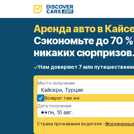
Аренда авто в Кайс
Сэкономьте до 70 %
никаких сюрпризов
Нам доверяют 7 млн путешественн
Место получения
Кайсери, Турция
Возврат там же
Дата получения
пн, 10 авг.
Страна проживания водителя -
Соединенные