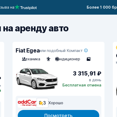
тзыва на
Более 1 000 б
 на аренду авто
Fiat Egea
или подобный Компакт
Механика
5
Кондиционер
5
3 315,91 ₽
₽
в день
ь
Бесплатная отмена
а
8,3
Хорошо
Посмотреть