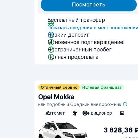
Посмотреть
Бесплатный трансфер
Показать сведения о местоположени
Низкий депозит
Мгновенное подтверждение!
Неограниченный пробег
Полная предоплата
Отличный сервис
Нулевая франшиза
Opel Mokka
или подобный Средний внедорожник
Автомат
5
Кондиционер
5
3 828,36 
в ден