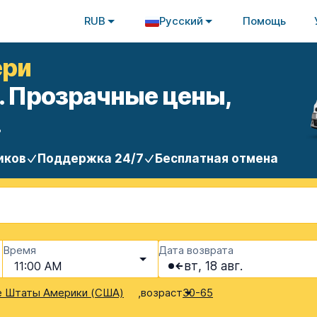
RUB
Русский
Помощь
ери
. Прозрачные цены,
.
иков
Поддержка 24/7
Бесплатная отмена
Время
Дата возврата
11:00 AM
вт, 18 авг.
,
возраст
 Штаты Америки (США)
30-65