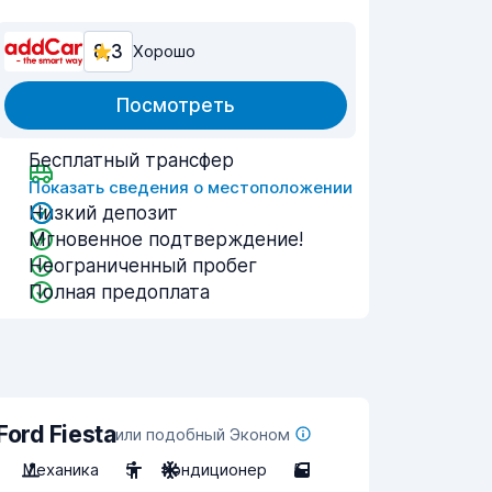
8,3
Хорошо
Посмотреть
Бесплатный трансфер
Показать сведения о местоположении
Низкий депозит
Мгновенное подтверждение!
Неограниченный пробег
Полная предоплата
Ford Fiesta
или подобный Эконом
Механика
5
Кондиционер
5