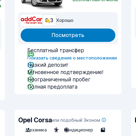
а
8,3
Хорошо
Посмотреть
Бесплатный трансфер
Показать сведения о местоположении
Низкий депозит
и
Мгновенное подтверждение!
Неограниченный пробег
Полная предоплата
Opel Corsa
или подобный Эконом
Механика
5
Кондиционер
5