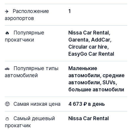
✈️
Расположение
1
аэропортов
🔥
Популярные
Nissa Car Rental,
прокатчики
Garenta, AddCar,
Circular car hire,
EasyGo Car Rental
🚗
Популярные типы
Маленькие
автомобилей
автомобили, средние
автомобили, SUVs,
большие автомобили
🤑
Самая низкая цена
4 673 ₽ в день
👛
Самый дешевый
Nissa Car Rental
прокатчик