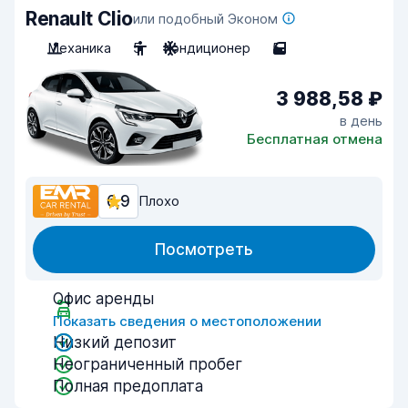
Renault Clio
или подобный Эконом
Механика
5
Кондиционер
5
3 988,58 ₽
в день
Бесплатная отмена
6,9
Плохо
Посмотреть
Офис аренды
Показать сведения о местоположении
Низкий депозит
Неограниченный пробег
Полная предоплата