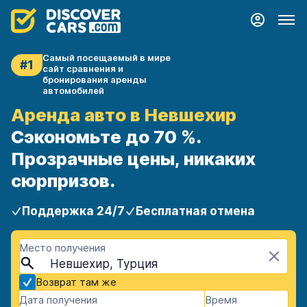
Самый посещаемый в мире
#1
сайт сравнения и
бронирования аренды
автомобилей
Аренда авто в Невшехир
Сэкономьте до 70 %.
Прозрачные цены, никаких
сюрпризов.
Поддержка 24/7
Бесплатная отмена
Место получения
Невшехир, Турция
Возврат там же
Дата получения
Время