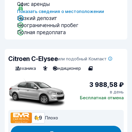
Офис аренды
Показать сведения о местоположении
Низкий депозит
Неограниченный пробег
Полная предоплата
Citroen C-Elysee
или подобный Компакт
Механика
5
Кондиционер
4
3 988,58 ₽
в день
Бесплатная отмена
6,9
Плохо