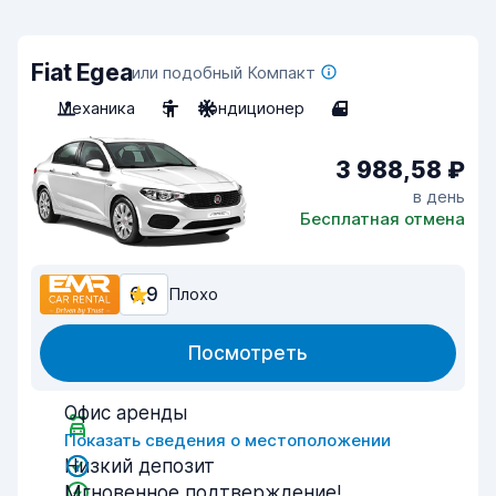
Fiat Egea
или подобный Компакт
Механика
5
Кондиционер
4
3 988,58 ₽
в день
Бесплатная отмена
6,9
Плохо
Посмотреть
Офис аренды
Показать сведения о местоположении
Низкий депозит
Мгновенное подтверждение!