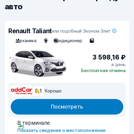
авто
Renault Taliant
или подобный Эконом Элит
Механика
5
Кондиционер
5
3 598,16 ₽
в день
Бесплатная отмена
8,1
Хорошо
Посмотреть
В терминале
Показать сведения о местоположении