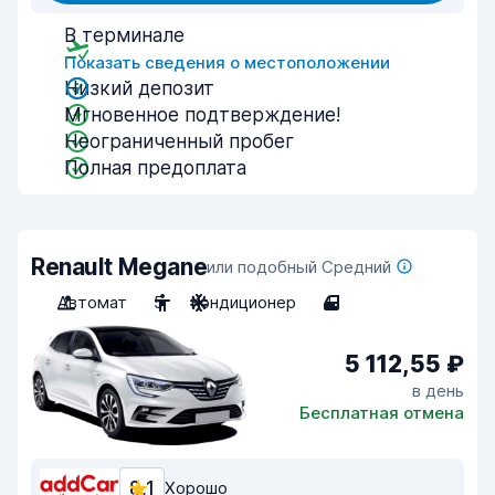
В терминале
Показать сведения о местоположении
Низкий депозит
Мгновенное подтверждение!
Неограниченный пробег
Полная предоплата
Renault Megane
или подобный Средний
Автомат
5
Кондиционер
4
5 112,55 ₽
в день
Бесплатная отмена
8,1
Хорошо