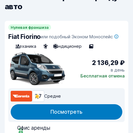
авто
Нулевая франшиза
Fiat Fiorino
или подобный Эконом Моноспейс
Механика
5
Кондиционер
5
2 136,29 ₽
в день
Бесплатная отмена
7,7
Средне
Посмотреть
Офис аренды