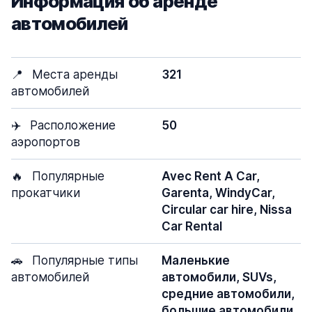
Информация об аренде
автомобилей
📍
Места аренды
321
автомобилей
✈️
Расположение
50
аэропортов
🔥
Популярные
Avec Rent A Car,
прокатчики
Garenta, WindyCar,
Circular car hire, Nissa
Car Rental
🚗
Популярные типы
Маленькие
автомобилей
автомобили, SUVs,
средние автомобили,
большие автомобили