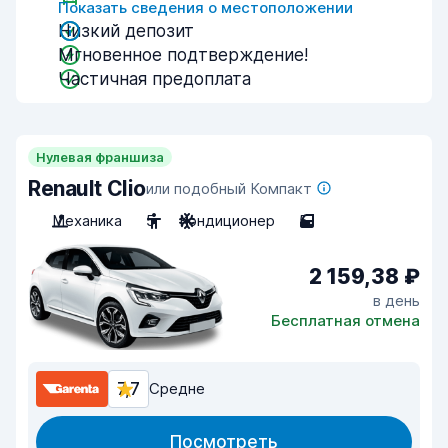
Показать сведения о местоположении
Низкий депозит
Мгновенное подтверждение!
Частичная предоплата
Нулевая франшиза
Renault Clio
или подобный Компакт
Механика
5
Кондиционер
5
2 159,38 ₽
в день
Бесплатная отмена
7,7
Средне
Посмотреть