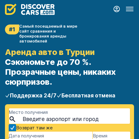
Самый посещаемый в мире
#1
сайт сравнения и
бронирования аренды
автомобилей
Аренда авто в Турции
Сэкономьте до 70 %.
Прозрачные цены, никаких
сюрпризов.
Поддержка 24/7
Бесплатная отмена
Место получения
Возврат там же
Дата получения
Время