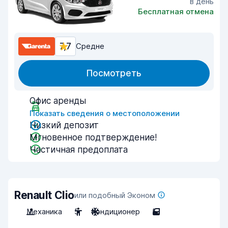
в день
Бесплатная отмена
7,7
Средне
Посмотреть
Офис аренды
Показать сведения о местоположении
Низкий депозит
Мгновенное подтверждение!
Частичная предоплата
Renault Clio
или подобный Эконом
Механика
5
Кондиционер
5