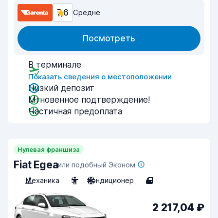
7,6
Средне
Посмотреть
В терминале
Показать сведения о местоположении
Низкий депозит
Мгновенное подтверждение!
Частичная предоплата
Нулевая франшиза
Fiat Egea
или подобный Эконом
Механика
5
Кондиционер
4
2 217,04 ₽