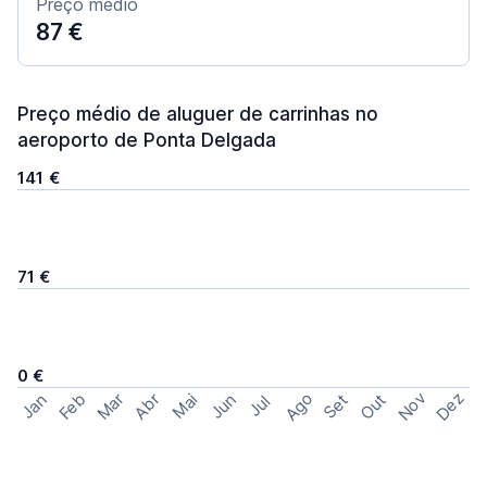
Preço médio
87 €
Preço médio de aluguer de carrinhas no
aeroporto de Ponta Delgada
141 €
71 €
0 €
Ago
Nov
Dez
Feb
Mar
Abr
Out
Jan
Mai
Jun
Set
Jul