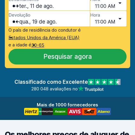
ter., 11 de ago.
11:00 AM
Devolução
Hora
qua., 19 de ago.
11:00 AM
O país de residência do condutor é
Estados Unidos da América (EUA)
e a idade é
30-65
Pesquisar agora
Classificado como Excelente
280 048 avaliações no
Mais de 1000 fornecedores
Os melhores preços de aluguer de