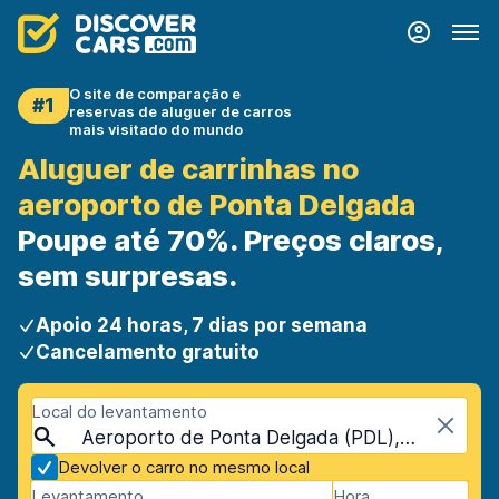
O site de comparação e
#1
reservas de aluguer de carros
mais visitado do mundo
Aluguer de carrinhas no
aeroporto de Ponta Delgada
Poupe até 70%. Preços claros,
sem surpresas.
Apoio 24 horas, 7 dias por semana
Cancelamento gratuito
Local do levantamento
Aeroporto de Ponta Delgada (PDL), Ponta Delgada, Portugal - Arquipélago dos Açores
Devolver o carro no mesmo local
Levantamento
Hora