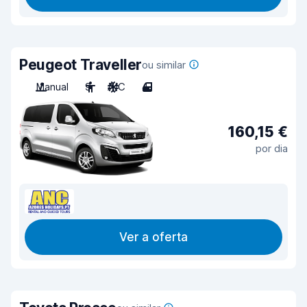
Peugeot Traveller
ou similar
Manual
9
A/C
4
160,15 €
por dia
Ver a oferta