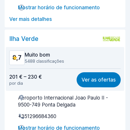
Rapidez da devolução
9,4
Mostrar horário de funcionamento
Limpeza do carro
9,1
Ver mais detalhes
Estado do carro
8,5
Ilha Verde
Muito bom
8,7
5488 classificações
Relação qualidade/preço
8,1
201 € – 230 €
Ver as ofertas
por dia
Facilidade em encontrar
9,2
Aeroporto Internacional Joao Paulo II -
Eficiência dos agentes
8,6
9500-749 Ponta Delgada
Rapidez do levantamento
8,0
+351296684360
Rapidez da devolução
9,2
Mostrar horário de funcionamento