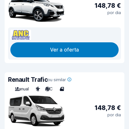
148,78 €
por dia
Ver a oferta
Renault Trafic
ou similar
Manual
9
A/C
4
148,78 €
por dia