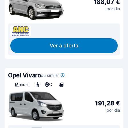
188,07 €
por dia
Ver a oferta
Opel Vivaro
ou similar
Manual
9
A/C
4
191,28 €
por dia