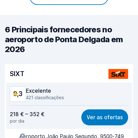
6 Principais fornecedores no
aeroporto de Ponta Delgada em
2026
SIXT
Excelente
9,3
421 classificações
Relação qualidade/preço
8,9
218 € – 352 €
Ver as ofertas
por dia
Facilidade em encontrar
9,6
Aeroporto João Paulo Segundo, 9500-749
Eficiência dos agentes
9,4