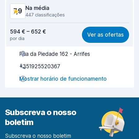
Na média
7,9
447 classificações
Relação qualidade/preço
7,8
594 € – 652 €
Ver as ofertas
por dia
Facilidade em encontrar
7,3
Rua da Piedade 162 - Arrifes
Eficiência dos agentes
8,3
+351925520367
Rapidez do levantamento
7,6
Mostrar horário de funcionamento
Rapidez da devolução
8,4
Limpeza do carro
8,2
Estado do carro
7,8
Subscreva o nosso
boletim
Subscreva o nosso boletim