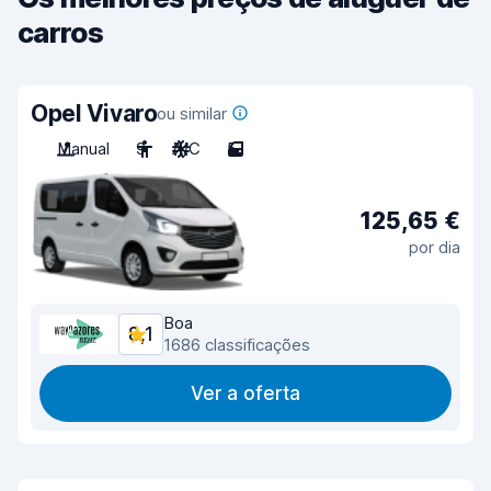
carros
Opel Vivaro
ou similar
Manual
9
A/C
5
125,65 €
por dia
Boa
8,1
1686 classificações
Ver a oferta