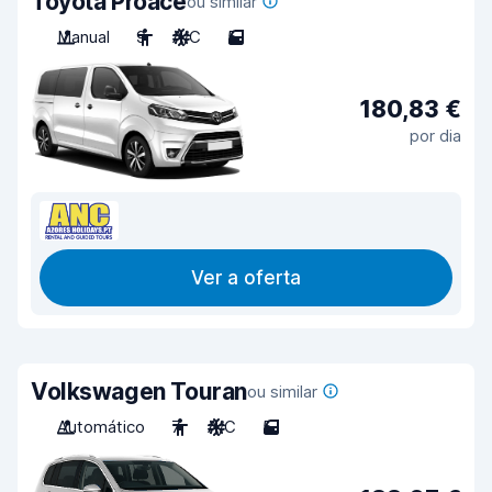
Toyota Proace
ou similar
Manual
9
A/C
5
180,83 €
por dia
Ver a oferta
Volkswagen Touran
ou similar
Automático
7
A/C
5