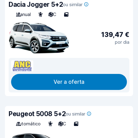
Dacia Jogger 5+2
ou similar
Manual
7
A/C
5
139,47 €
por dia
Ver a oferta
Peugeot 5008 5+2
ou similar
Automático
7
A/C
5