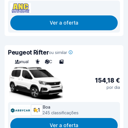
Ver a oferta
Peugeot Rifter
ou similar
Manual
7
A/C
5
154,18 €
por dia
Boa
8,1
245 classificações
Ver a oferta