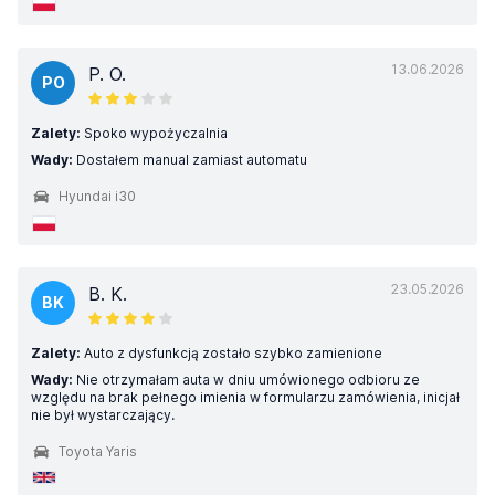
13.06.2026
P. O.
PO
Zalety:
Spoko wypożyczalnia
Wady:
Dostałem manual zamiast automatu
Hyundai i30
23.05.2026
B. K.
BK
Zalety:
Auto z dysfunkcją zostało szybko zamienione
Wady:
Nie otrzymałam auta w dniu umówionego odbioru ze
względu na brak pełnego imienia w formularzu zamówienia, inicjał
nie był wystarczający.
Toyota Yaris