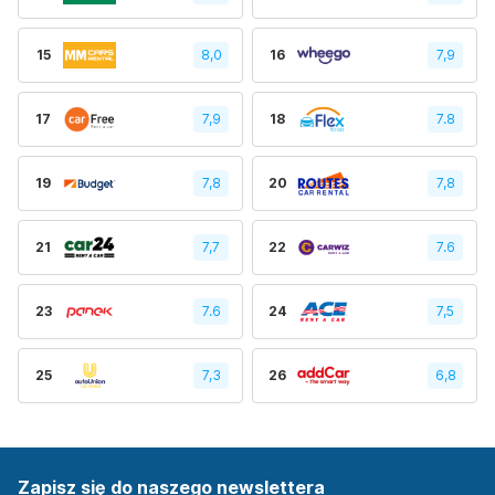
15
8,0
16
7,9
17
7,9
18
7.8
19
7,8
20
7,8
21
7,7
22
7.6
23
7.6
24
7,5
25
7,3
26
6,8
Zapisz się do naszego newslettera