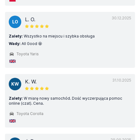
30.12.2025
L. O.
LO
Zalety:
Wszystko na miejscu i szybka obsługa
Wady:
All Good 🤩
Toyota Yaris
31.10.2025
K. W.
KW
Zalety:
W miarę nowy samochód. Dość wyczerpująca pomoc
online (czat). Cena.
Toyota Corolla
29.09.2025