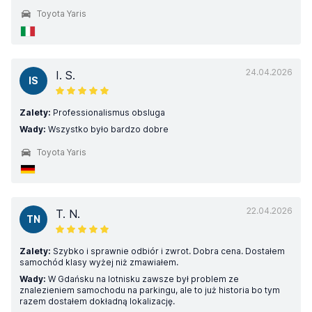
Toyota Yaris
24.04.2026
I. S.
IS
Zalety:
Professionalismus obsluga
Wady:
Wszystko było bardzo dobre
Toyota Yaris
22.04.2026
T. N.
TN
Zalety:
Szybko i sprawnie odbiór i zwrot. Dobra cena. Dostałem
samochód klasy wyżej niż zmawiałem.
Wady:
W Gdańsku na lotnisku zawsze był problem ze
znalezieniem samochodu na parkingu, ale to już historia bo tym
razem dostałem dokładną lokalizację.