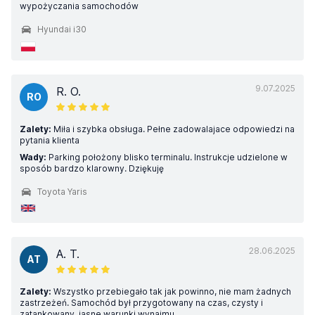
wypożyczania samochodów
Hyundai i30
9.07.2025
R. O.
RO
Zalety:
Miła i szybka obsługa. Pełne zadowalajace odpowiedzi na
pytania klienta
Wady:
Parking położony blisko terminalu. Instrukcje udzielone w
sposób bardzo klarowny. Dziękuję
Toyota Yaris
28.06.2025
A. T.
AT
Zalety:
Wszystko przebiegało tak jak powinno, nie mam żadnych
zastrzeżeń. Samochód był przygotowany na czas, czysty i
zatankowany, jasne warunki wynajmu.