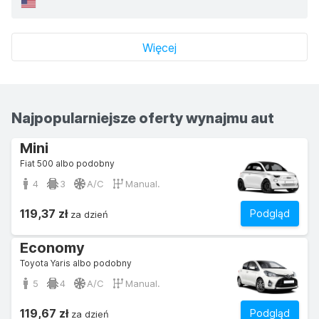
Więcej
Najpopularniejsze oferty wynajmu aut
Mini
Fiat 500 albo podobny
4
3
A/C
Manual.
119,37 zł
Podgląd
za dzień
Economy
Toyota Yaris albo podobny
5
4
A/C
Manual.
119,67 zł
Podgląd
za dzień