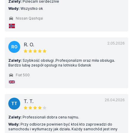
Zalety:
Polecam serdecznie
Wady:
Wszystko ok
Nissan Qashqai
2.05.2026
R. O.
RO
Zalety:
Szybkość obsługi .Profesjonalizm oraz miła obsługa.
Bardzo lubię zespół opslugi na lotnisku Gdansk
Fiat 500
26.04.2026
T. T.
TT
Zalety:
Professionali dobra cena najmu.
Wady:
Przy odbiorze powinien być ktoś kto zaprowadzi do
samochodu i wytłumaczy jak działa. Każdy samochód jest inny