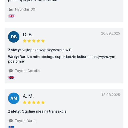
Hyundai i30
20.09.2025
D. B.
DB
Zalety:
Najlepsza wypożyczalnia w PL
Wady:
Bardzo miła obsługa super ludzie kultura na najwyższym
poziomie
Toyota Corolla
13.08.2025
A. M.
AM
Zalety:
Ogolnie idealna transakcja
Toyota Yaris