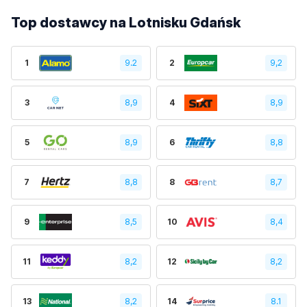
Top dostawcy na Lotnisku Gdańsk
1
9.2
2
9,2
3
8,9
4
8,9
5
8,9
6
8,8
7
8,8
8
8,7
9
8,5
10
8,4
11
8,2
12
8,2
13
8,2
14
8.1