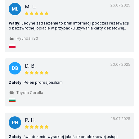
26.07.2025
M. L.
ML
Wady:
Jedyne zatrzezenie to brak informacji podczas rezerwacji
o bezzwrotnej oplacie w przypadku uzywania karty debetowej..
Hyundai i30
20.07.2025
D. B.
DB
Zalety:
Pełen profesjonalizm
Toyota Corolla
18.07.2025
P. H.
PH
Zalety:
świadczenie wysokiej jakości kompleksowej usługi