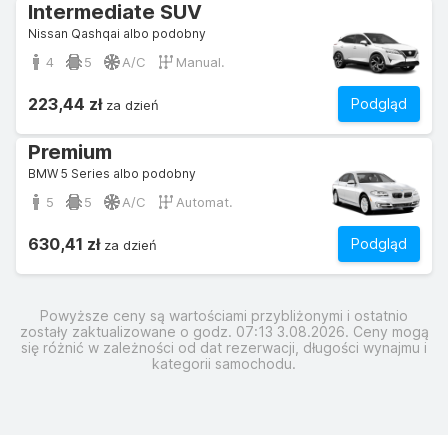
Intermediate SUV
Nissan Qashqai albo podobny
4
5
A/C
Manual.
223,44 zł
Podgląd
za dzień
Premium
BMW 5 Series albo podobny
5
5
A/C
Automat.
630,41 zł
Podgląd
za dzień
Powyższe ceny są wartościami przybliżonymi i ostatnio
zostały zaktualizowane o godz. 07:13 3.08.2026. Ceny mogą
się różnić w zależności od dat rezerwacji, długości wynajmu i
kategorii samochodu.