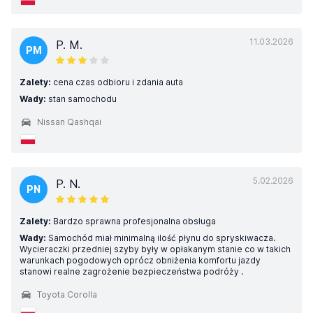
11.03.2026
P. M.
PM
Zalety:
cena czas odbioru i zdania auta
Wady:
stan samochodu
Nissan Qashqai
5.02.2026
P. N.
PN
Zalety:
Bardzo sprawna profesjonalna obsługa
Wady:
Samochód miał minimalną ilość płynu do spryskiwacza.
Wycieraczki przedniej szyby były w opłakanym stanie co w takich
warunkach pogodowych oprócz obniżenia komfortu jazdy
stanowi realne zagrożenie bezpieczeństwa podróży .
Toyota Corolla