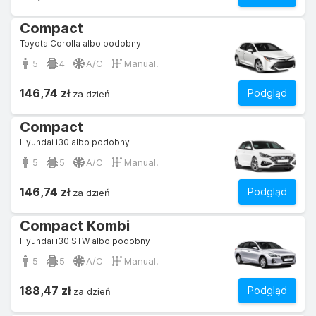
Compact
Toyota Corolla albo podobny
5
4
A/C
Manual.
146,74 zł
Podgląd
za dzień
Compact
Hyundai i30 albo podobny
5
5
A/C
Manual.
146,74 zł
Podgląd
za dzień
Compact Kombi
Hyundai i30 STW albo podobny
5
5
A/C
Manual.
188,47 zł
Podgląd
za dzień