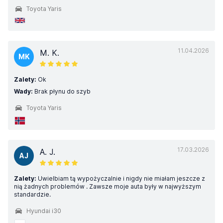
Toyota Yaris
11.04.2026
M. K.
MK
Zalety:
Ok
Wady:
Brak płynu do szyb
Toyota Yaris
17.03.2026
A. J.
AJ
Zalety:
Uwielbiam tą wypożyczalnie i nigdy nie miałam jeszcze z
nią żadnych problemów . Zawsze moje auta były w najwyższym
standardzie.
Hyundai i30