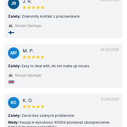
J. R.
JR
Zalety:
Znakomity kontakt z pracownikami
Nissan Qashqai
24.09.2025
M. P.
MP
Zalety:
Easy to deal with, do not make up issues
Nissan Qashqai
21.09.2025
K. O.
KO
Zalety:
Zwrot bez zadnych problemow
Wady:
Kaucja w wysokosci 4000zl poniewaz ubezpieczenie
pelne bylo przez posrednika