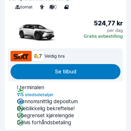
Automat
5
A/C
4
524,77 kr
per dag
Gratis avbestilling
8,7
Veldig bra
Se tilbud
I terminalen
Vis stedsdetaljer
Gjennomsnittlig depositum
Øyeblikkelig bekreftelse!
Ubegrenset kjørelengde
Delvis forhåndsbetaling