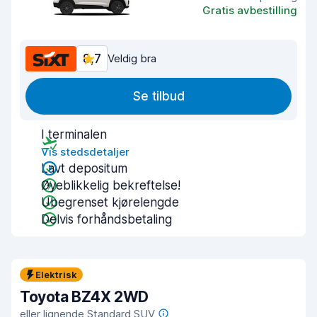
Gratis avbestilling
8,7
Veldig bra
Se tilbud
I terminalen
Vis stedsdetaljer
Lavt depositum
Øyeblikkelig bekreftelse!
Ubegrenset kjørelengde
Delvis forhåndsbetaling
Elektrisk
Toyota BZ4X 2WD
eller lignende Standard SUV