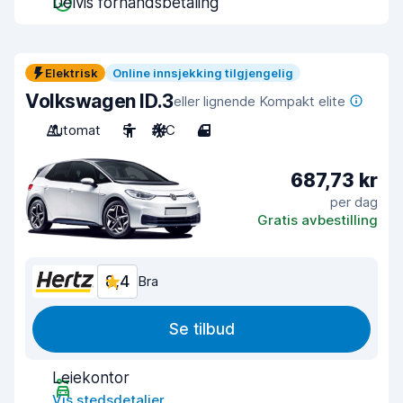
Delvis forhåndsbetaling
Elektrisk
Online innsjekking tilgjengelig
Volkswagen ID.3
eller lignende Kompakt elite
Automat
5
A/C
4
687,73 kr
per dag
Gratis avbestilling
8,4
Bra
Se tilbud
Leiekontor
Vis stedsdetaljer