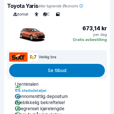
Toyota Yaris
eller lignende Økonomi
Automat
5
A/C
5
673,14 kr
per dag
Gratis avbestilling
8,7
Veldig bra
Se tilbud
I terminalen
Vis stedsdetaljer
Gjennomsnittlig depositum
Øyeblikkelig bekreftelse!
Ubegrenset kjørelengde