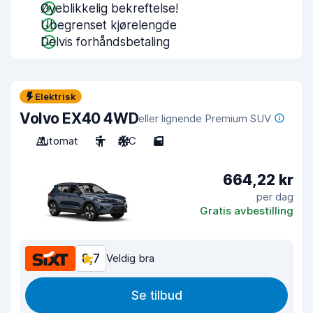
Øyeblikkelig bekreftelse!
Ubegrenset kjørelengde
Delvis forhåndsbetaling
Elektrisk
Volvo EX40 4WD
eller lignende Premium SUV
Automat
5
A/C
5
664,22 kr
per dag
Gratis avbestilling
8,7
Veldig bra
Se tilbud