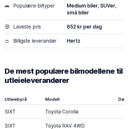
🚗
Populære biltyper
Medium biler, SUVer,
små biler
🤑
Laveste pris
652 kr per dag
👛
Billigste leverandør
Hertz
De mest populære bilmodellene til
utleieleverandører
Utleiebyrå
Modell
Døre
SIXT
Toyota Corolla
4
SIXT
Toyota RAV 4WD
5