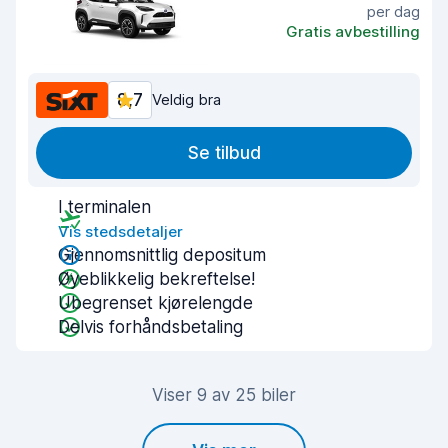
per dag
Gratis avbestilling
8,7
Veldig bra
Se tilbud
I terminalen
Vis stedsdetaljer
Gjennomsnittlig depositum
Øyeblikkelig bekreftelse!
Ubegrenset kjørelengde
Delvis forhåndsbetaling
Viser 9 av 25 biler