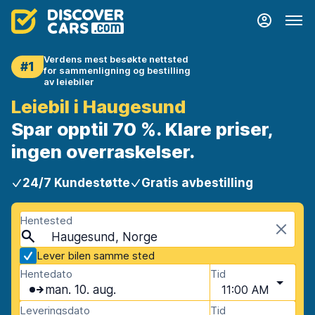
Verdens mest besøkte nettsted
#1
for sammenligning og bestilling
av leiebiler
Leiebil i Haugesund
Spar opptil 70 %. Klare priser,
ingen overraskelser.
24/7 Kundestøtte
Gratis avbestilling
Hentested
Haugesund, Norge
Lever bilen samme sted
Hentedato
Tid
man. 10. aug.
11:00 AM
Leveringsdato
Tid