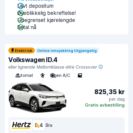
Lavt depositum
Øyeblikkelig bekreftelse!
Ubegrenset kjørelengde
Betal nå
Elektrisk
Online innsjekking tilgjengelig
Volkswagen ID.4
eller lignende Mellomklasse elite Crossover
Automat
5
Ingen A/C
5
825,35 kr
per dag
Gratis avbestilling
8,4
Bra