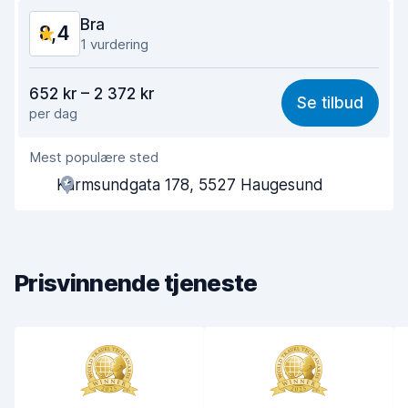
Bilens tilstand
9,0
Bra
8,4
1 vurdering
Verdi for pengene
8,3
652 kr – 2 372 kr
Se tilbud
per dag
Enkel å finne
8,2
Mest populære sted
Hjelp og service
8,3
Karmsundgata 178, 5527 Haugesund
Tid brukt på henting
8,0
Tid brukt på levering
8,2
Prisvinnende tjeneste
Bilens renslighet
8,8
Bilens tilstand
8,9