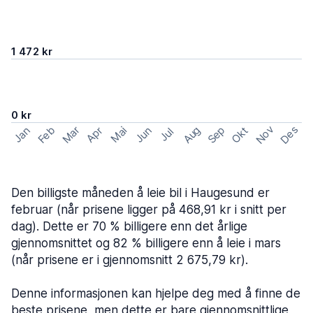
1 472 kr
0 kr
Nov
Des
Feb
Aug
Sep
Mar
Okt
Jan
Apr
Mai
Jun
Jul
Den billigste måneden å leie bil i Haugesund er
februar (når prisene ligger på 468,91 kr i snitt per
dag). Dette er 70 % billigere enn det årlige
gjennomsnittet og 82 % billigere enn å leie i mars
(når prisene er i gjennomsnitt 2 675,79 kr).
Denne informasjonen kan hjelpe deg med å finne de
beste prisene, men dette er bare gjennomsnittlige