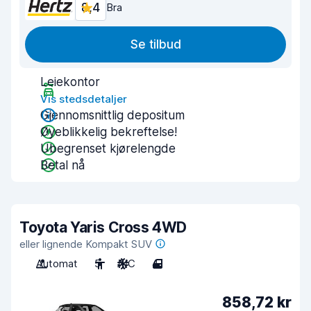
8,4
Bra
Se tilbud
Leiekontor
Vis stedsdetaljer
Gjennomsnittlig depositum
Øyeblikkelig bekreftelse!
Ubegrenset kjørelengde
Betal nå
Toyota Yaris Cross 4WD
eller lignende Kompakt SUV
Automat
5
A/C
4
858,72 kr