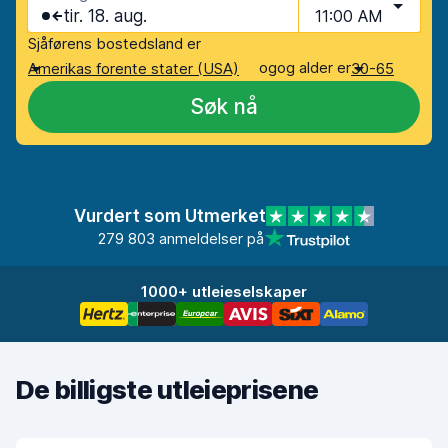
tir. 18. aug.
11:00 AM
Sjåførens bostedsland er
og
og alder er
Amerikas forente stater (USA)
30-65
Søk nå
Vurdert som Utmerket
279 803 anmeldelser på
1000+ utleieselskaper
De billigste utleieprisene