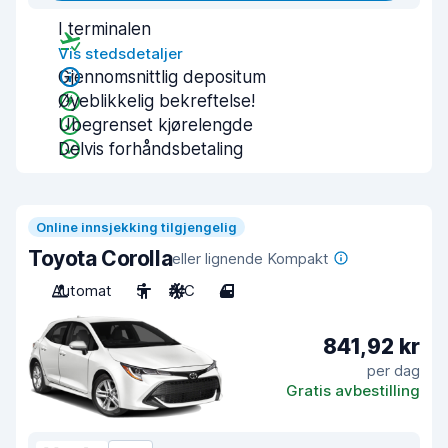
I terminalen
Vis stedsdetaljer
Gjennomsnittlig depositum
Øyeblikkelig bekreftelse!
Ubegrenset kjørelengde
Delvis forhåndsbetaling
Online innsjekking tilgjengelig
Toyota Corolla
eller lignende Kompakt
Automat
5
A/C
4
841,92 kr
per dag
Gratis avbestilling