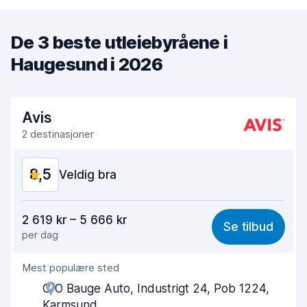
De 3 beste utleiebyråene i
Haugesund i 2026
Avis
2 destinasjoner
8,5
Veldig bra
Verdi for pengene
8,3
2 619 kr – 5 666 kr
Se tilbud
per dag
Enkel å finne
8,2
Mest populære sted
Hjelp og service
8,5
C/O Bauge Auto, Industrigt 24, Pob 1224,
Tid brukt på henting
8,0
Karmsund