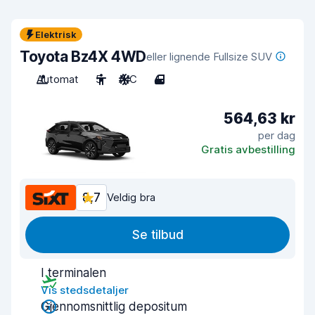
Elektrisk
Toyota Bz4X 4WD
eller lignende Fullsize SUV
Automat
5
A/C
4
564,63 kr
per dag
Gratis avbestilling
8,7
Veldig bra
Se tilbud
I terminalen
Vis stedsdetaljer
Gjennomsnittlig depositum