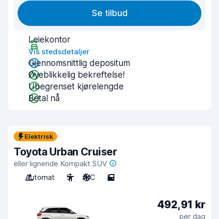
Se tilbud
Leiekontor
Vis stedsdetaljer
Gjennomsnittlig depositum
Øyeblikkelig bekreftelse!
Ubegrenset kjørelengde
Betal nå
Elektrisk
Toyota Urban Cruiser
eller lignende Kompakt SUV
Automat
5
A/C
5
492,91 kr
per dag