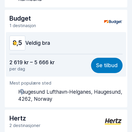
Tid brukt på levering
8,2
Budget
Bilens renslighet
9,3
1 destinasjon
Bilens tilstand
9,2
8,5
Veldig bra
Verdi for pengene
8,5
2 619 kr – 5 666 kr
Se tilbud
per dag
Enkel å finne
8,2
Mest populære sted
Hjelp og service
8,7
Haugesund Lufthavn-Helganes, Haugesund,
Tid brukt på henting
8,0
4262, Norway
Tid brukt på levering
8,2
Hertz
Bilens renslighet
9,0
2 destinasjoner