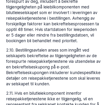
forespurt av deg, inkludert å bekrefte
tilgjengeligheten på leiebilkomponenten med
bilutleieselskapet som er involvert i leveringen av
reisepakketjenestene i bestillingen. Avhengig av
forskjellige faktorer kan bekreftelsesprosessen ta
opptil 48 timer. Hvis startdatoen for leieperioden
er 5 dager eller mindre fra bestillingsdatoen, vil
bookingen bli behandlet med prioritet.
2.10
.
Bestillingsavtalen anses som inngått ved
selskapets bekreftelse av tilgjengeligheten av de
forespurte reisepakketjenestene via utsendelse av
en bekreftelseskupong på e-post.
Bekreftelseskupongen inkluderer kundespesifikke
detaljer om reisepakketjenestene som skal leveres
av selskapet til kunden.
2.11
.
Hvis en bilutleiekomponent innenfor
reisepakketjenestene ikke er tilgjengelig, vil en
representant fra selskapet kontakte kunden for å