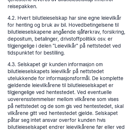
reisepakken.
4.2
.
Hvert bilutleieselskap har sine egne leievilkår
for henting og bruk av bil. Hovedbetingelsene til
bilutleieselskapene angående sjåførkrav, forsikring,
depositum, betalinger, drivstoffpolitikk osv. er
tilgjengelige i delen "Leievilkår" på nettstedet ved
tidspunktet for bestilling.
4.3
.
Selskapet gir kunden informasjon om
bilutleieselskapets leievilkår på nettstedet
utelukkende for informasjonsformål. De komplette
gjeldende leievilkårene til bilutleieselskapet er
tilgjengelige ved hentestedet. Ved eventuelle
uoverensstemmelser mellom vilkårene som vises
på nettstedet og de som gis ved hentestedet, skal
vilkårene gitt ved hentestedet gjelde. Selskapet
påtar seg intet ansvar overfor kunden hvis
bilutleieselskapet endrer leievilkårene før eller ved