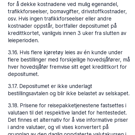
for å dekke kostnadene ved mulig egenandel,
trafikkforseelser, bomavgifter, drivstoffkostnader,
osv. Hvis ingen trafikkforseelser eller andre
kostnader oppstår, bortfaller depositumet på
kredittkortet, vanligvis innen 3 uker fra slutten av
leieperioden.
3.16
.
Hvis flere kjøretøy leies av én kunde under
flere bestillinger med forskjellige hovedsjåfører, må
hver hovedsjåfør fremvise sitt eget kredittkort for
depositumet.
3.17
.
Depositumet er ikke underlagt
bestillingsavtalen og blir ikke belastet av selskapet.
3.18
.
Prisene for reisepakketjenestene fastsettes i
valutaen til det respektive landet for hentestedet.
Det finnes et alternativ for å vise informative priser
i andre valutaer, og vil vises konvertert på
grunnlag av den daglig oppdaterte valutakursen i