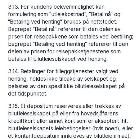
3.13
.
For kundens bekvemmelighet kan
formulering som "utleiekostnad", "Betal nå" og
"Betaling ved henting" brukes på nettstedet.
Begrepet "Betal nå" refererer til den delen av
prisen for reisepakkene som betales ved bestilling;
begrepet "Betaling ved henting" refererer til den
delen av prisen for reisepakketjenestene som
betales til bilutleieselskapet ved henting.
3.14
.
Betalinger for tilleggstjenester valgt ved
henting, holdes ikke tilbake av selskapet og
belastes av den spesifikke bilutleieselskapet på
det tidspunktet.
3.15
.
Et depositum reserveres eller trekkes av
bilutleieselskapet på eller fra hovedsjåførens
kredittkort eller annet kort som er akseptert iht.
bilutleieselskapets leiebetingelser (hvis noen), eller
et kontantdepositum innkreves av bilutleiefirmaet,