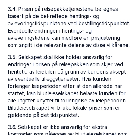
3.4
.
Prisen på reisepakketjenestene beregnes
basert på de bekreftede hentings- og
avleveringstidspunktene ved bestillingstidspunktet.
Eventuelle endringer i hentings- og
avleveringstidene kan medføre en prisjustering
som angitt i de relevante delene av disse vilkårene.
3.5
.
Selskapet skal ikke holdes ansvarlig for
endringer i prisen på reisepakken som skjer ved
hentetid av leiebilen på grunn av kundens aksept
av eventuelle tilleggstjenester. Hvis kunden
forlenger leieperioden etter at den allerede har
startet, kan bilutleieselskapet belaste kunden for
alle utgifter knyttet til forlengelse av leieperioden.
Bilutleieselskapet vil bruke lokale priser som er
gjeldende på det tidspunktet.
3.6
.
Selskapet er ikke ansvarlig for ekstra
kostnader som pålegges av bilutleieselskapet som