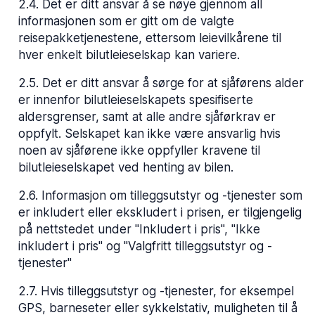
2.4
.
Det er ditt ansvar å se nøye gjennom all
informasjonen som er gitt om de valgte
reisepakketjenestene, ettersom leievilkårene til
hver enkelt bilutleieselskap kan variere.
2.5
.
Det er ditt ansvar å sørge for at sjåførens alder
er innenfor bilutleieselskapets spesifiserte
aldersgrenser, samt at alle andre sjåførkrav er
oppfylt. Selskapet kan ikke være ansvarlig hvis
noen av sjåførene ikke oppfyller kravene til
bilutleieselskapet ved henting av bilen.
2.6
.
Informasjon om tilleggsutstyr og -tjenester som
er inkludert eller ekskludert i prisen, er tilgjengelig
på nettstedet under "Inkludert i pris", "Ikke
inkludert i pris" og "Valgfritt tilleggsutstyr og -
tjenester"
2.7
.
Hvis tilleggsutstyr og -tjenester, for eksempel
GPS, barneseter eller sykkelstativ, muligheten til å