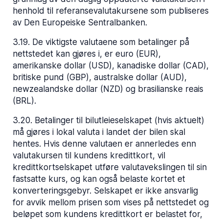
henhold til referansevalutakursene som publiseres
av Den Europeiske Sentralbanken.
3.19
.
De viktigste valutaene som betalinger på
nettstedet kan gjøres i, er euro (EUR),
amerikanske dollar (USD), kanadiske dollar (CAD),
britiske pund (GBP), australske dollar (AUD),
newzealandske dollar (NZD) og brasilianske reais
(BRL).
3.20
.
Betalinger til bilutleieselskapet (hvis aktuelt)
må gjøres i lokal valuta i landet der bilen skal
hentes. Hvis denne valutaen er annerledes enn
valutakursen til kundens kredittkort, vil
kredittkortselskapet utføre valutavekslingen til sin
fastsatte kurs, og kan også belaste kortet et
konverteringsgebyr. Selskapet er ikke ansvarlig
for avvik mellom prisen som vises på nettstedet og
beløpet som kundens kredittkort er belastet for,