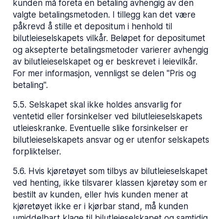
kunden må foreta en betaling avhengig av den
valgte betalingsmetoden. I tillegg kan det være
påkrevd å stille et depositum i henhold til
bilutleieselskapets vilkår. Beløpet for depositumet
og aksepterte betalingsmetoder varierer avhengig
av bilutleieselskapet og er beskrevet i leievilkår.
For mer informasjon, vennligst se delen "Pris og
betaling".
5.5
.
Selskapet skal ikke holdes ansvarlig for
ventetid eller forsinkelser ved bilutleieselskapets
utleieskranke. Eventuelle slike forsinkelser er
bilutleieselskapets ansvar og er utenfor selskapets
forpliktelser.
5.6
.
Hvis kjøretøyet som tilbys av bilutleieselskapet
ved henting, ikke tilsvarer klassen kjøretøy som er
bestilt av kunden, eller hvis kunden mener at
kjøretøyet ikke er i kjørbar stand, må kunden
umiddelbart klage til bilutleieselskapet og samtidig