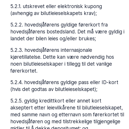
5.2.1
.
utskrevet eller elektronisk kupong
(avhengig av bilutleieselskapets krav);
5.2.2
.
hovedsjåførens gyldige førerkort fra
hovedsjåførens bostedsland. Det må være gyldig i
landet der bilen leies og/eller brukes;
5.2.3
.
hovedsjåførens internasjonale
kjøretillatelse. Dette kan være nødvendig hos
noen bilutleieselskaper i tillegg til det vanlige
førerkortet.
5.2.4
.
hovedsjåførens gyldige pass eller ID-kort
(hvis det godtas av bilutleieselskapet);
5.2.5
.
gyldig kredittkort eller annet kort
akseptert etter leievilkårene til bilutleieselskapet,
med samme navn og etternavn som førerkortet til
hovedsjåføren og med tilstrekkelige tilgjengelige
midler til å dekke depositumet; og