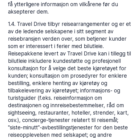
få ytterligere informasjon om vilkårene før du
aksepterer dem.
1.4
.
Travel Drive tilbyr reisearrangementer og er et
av de ledende selskapene i sitt segment av
reisebransjen verden over, som betjener kunder
som er interessert i ferier med bilutleie.
Reisepakkene levert av Travel Drive kan i tillegg til
bilutleie inkludere kundestøtte og profesjonell
konsultasjon for å velge det beste kjøretøyet for
kunden; konsultasjon om prosedyrer for enklere
bestilling, enklere henting av kjøretøy og
tilbakelevering av kjøretøyet; informasjons- og
turistguider (f.eks. reiseinformasjon om
destinasjonen og innreisebestemmelser, råd om
sightseeing, restauranter, hoteller, strender, kart,
osv.), concierge-tjenester relatert til reisemål;
"siste-minutt"-avbestillingstjenester for den beste
reiseopplevelsen med selskapet; og andre