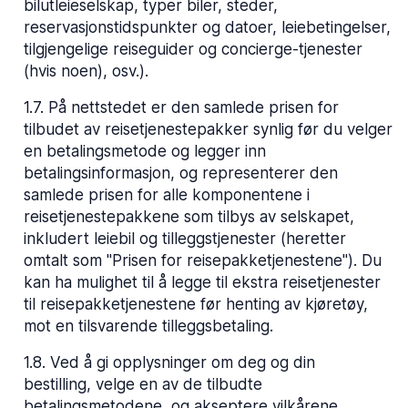
bilutleieselskap, typer biler, steder,
reservasjonstidspunkter og datoer, leiebetingelser,
tilgjengelige reiseguider og concierge-tjenester
(hvis noen), osv.).
1.7
.
På nettstedet er den samlede prisen for
tilbudet av reisetjenestepakker synlig før du velger
en betalingsmetode og legger inn
betalingsinformasjon, og representerer den
samlede prisen for alle komponentene i
reisetjenestepakkene som tilbys av selskapet,
inkludert leiebil og tilleggstjenester (heretter
omtalt som "Prisen for reisepakketjenestene"). Du
kan ha mulighet til å legge til ekstra reisetjenester
til reisepakketjenestene før henting av kjøretøy,
mot en tilsvarende tilleggsbetaling.
1.8
.
Ved å gi opplysninger om deg og din
bestilling, velge en av de tilbudte
betalingsmetodene, og akseptere vilkårene,