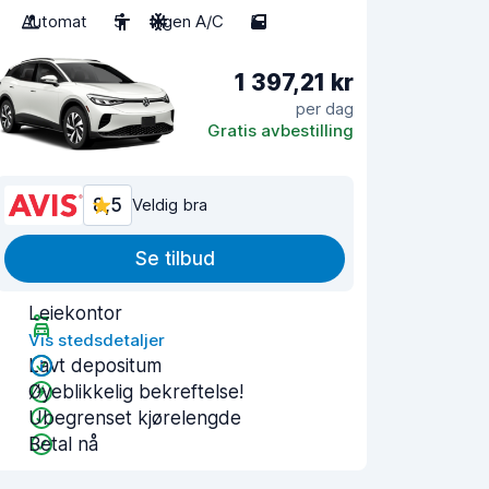
Automat
5
Ingen A/C
5
1 397,21 kr
per dag
Gratis avbestilling
8,5
Veldig bra
Se tilbud
Leiekontor
Vis stedsdetaljer
Lavt depositum
Øyeblikkelig bekreftelse!
Ubegrenset kjørelengde
Betal nå