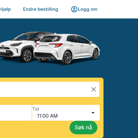
Hjelp
Endre bestilling
Logg inn
Tid
11:00 AM
Søk nå