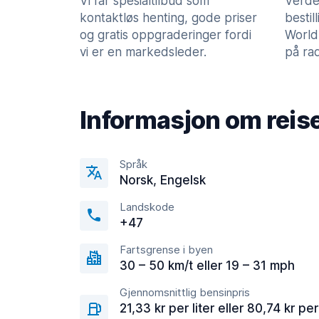
Vi får spesialtilbud som
Verde
kontaktløs henting, gode priser
bestil
og gratis oppgraderinger fordi
World
vi er en markedsleder.
på rad
Informasjon om reis
Språk
Norsk, Engelsk
Landskode
+47
Fartsgrense i byen
30 – 50 km/t eller 19 – 31 mph
Gjennomsnittlig bensinpris
21,33 kr per liter eller 80,74 kr per