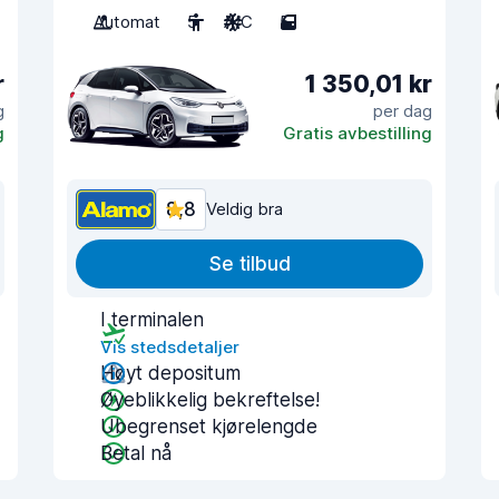
Automat
5
A/C
5
r
1 350,01 kr
g
per dag
g
Gratis avbestilling
8,8
Veldig bra
Se tilbud
I terminalen
Vis stedsdetaljer
Høyt depositum
Øyeblikkelig bekreftelse!
Ubegrenset kjørelengde
Betal nå