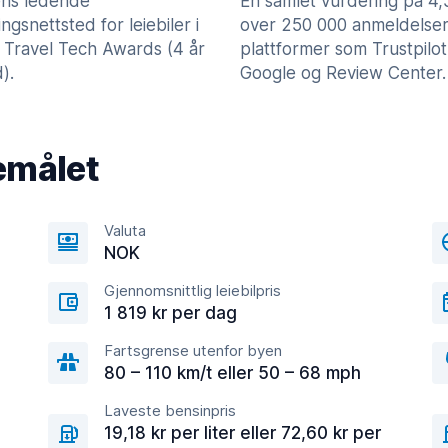
ns ledende
En samlet vurdering på 4
lingsnettsted for leiebiler i
over 250 000 anmeldelser
 Travel Tech Awards (4 år
plattformer som Trustpilot
).
Google og Review Center.
emålet
Valuta
NOK
Gjennomsnittlig leiebilpris
1 819 kr per dag
Fartsgrense utenfor byen
80 – 110 km/t eller 50 – 68 mph
Laveste bensinpris
19,18 kr per liter eller 72,60 kr per