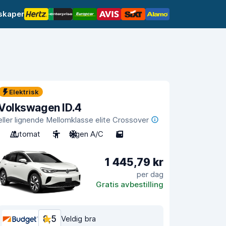
lskaper
Elektrisk
Volkswagen ID.4
eller lignende Mellomklasse elite Crossover
Automat
5
Ingen A/C
5
1 445,79 kr
per dag
Gratis avbestilling
8,5
Veldig bra