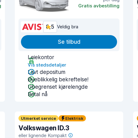
g
Gratis avbestilling
8,5
Veldig bra
Se tilbud
Leiekontor
Vis stedsdetaljer
Lavt depositum
Øyeblikkelig bekreftelse!
Ubegrenset kjørelengde
Betal nå
Utmerket service
Elektrisk
Volkswagen ID.3
eller lignende Kompakt