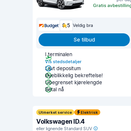
Gratis avbestillin
8,5
Veldig bra
Se tilbud
I terminalen
Vis stedsdetaljer
Lavt depositum
Øyeblikkelig bekreftelse!
Ubegrenset kjørelengde
Betal nå
Utmerket service
Elektrisk
Volkswagen ID.4
eller lignende Standard SUV