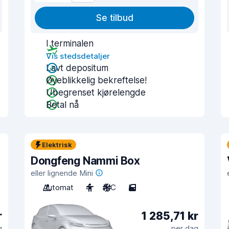
Se tilbud
I terminalen
Vis stedsdetaljer
Lavt depositum
Øyeblikkelig bekreftelse!
Ubegrenset kjørelengde
Betal nå
Elektrisk
Dongfeng Nammi Box
eller lignende Mini
Automat
4
A/C
5
r
1 285,71 kr
g
per dag