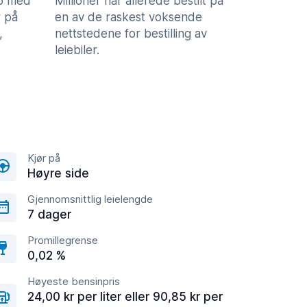
,5 med
Millioner har allerede bestilt på
 på
en av de raskest voksende
,
nettstedene for bestilling av
leiebiler.
Kjør på
Høyre side
Gjennomsnittlig leielengde
7 dager
Promillegrense
0,02 %
Høyeste bensinpris
24,00 kr per liter eller 90,85 kr per