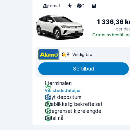
Automat
5
A/C
5
1 336,36 k
per da
Gratis avbestillin
8,8
Veldig bra
Se tilbud
I terminalen
Vis stedsdetaljer
Høyt depositum
Øyeblikkelig bekreftelse!
Ubegrenset kjørelengde
Betal nå