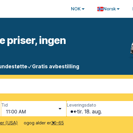
NOK
Norsk
e priser, ingen
undestøtte
Gratis avbestilling
Tid
Leveringsdato
11:00 AM
tir. 18. aug.
og
og alder er
ter (USA)
30-65