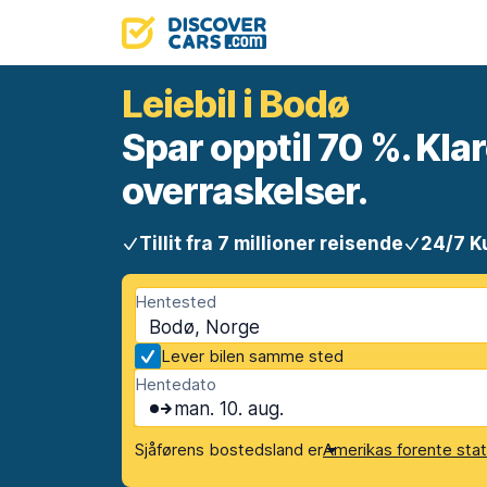
Leiebil i Bodø
Spar opptil 70 %. Klar
overraskelser.
Tillit fra 7 millioner reisende
24/7 K
Hentested
Bodø, Norge
Lever bilen samme sted
Hentedato
man. 10. aug.
Sjåførens bostedsland er
Amerikas forente sta