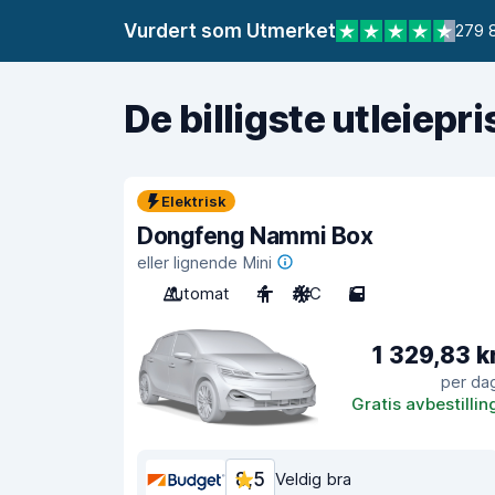
Vurdert som Utmerket
279 
De billigste utleiepr
Elektrisk
Dongfeng Nammi Box
eller lignende Mini
Automat
4
A/C
5
1 329,83 k
per da
Gratis avbestillin
8,5
Veldig bra