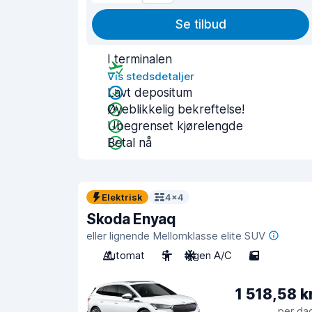
Se tilbud
I terminalen
Vis stedsdetaljer
Lavt depositum
Øyeblikkelig bekreftelse!
Ubegrenset kjørelengde
Betal nå
Elektrisk
4x4
Skoda Enyaq
eller lignende Mellomklasse elite SUV
Automat
5
Ingen A/C
5
1 518,58 k
per da