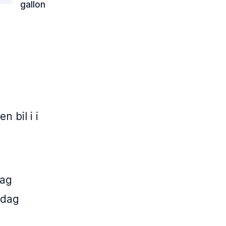
gallon
 bil i i
dag
 dag