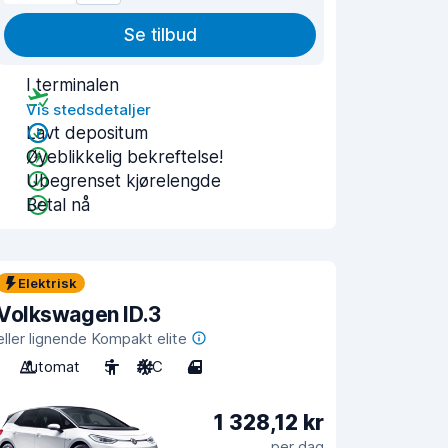
Se tilbud
I terminalen
Vis stedsdetaljer
Lavt depositum
Øyeblikkelig bekreftelse!
Ubegrenset kjørelengde
Betal nå
Elektrisk
Volkswagen ID.3
eller lignende Kompakt elite
Automat
5
A/C
4
1 328,12 kr
per dag