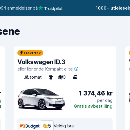
894 anmeldelser på
1000+ utleiese
isene
Elektrisk
Volkswagen ID.3
eller lignende Kompakt elite
Automat
5
A/C
4
r
1 374,46 kr
g
per dag
g
Gratis avbestilling
8,5
Veldig bra