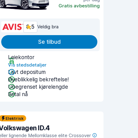
Gratis avbestilling
8,5
Veldig bra
Se tilbud
Leiekontor
Vis stedsdetaljer
Lavt depositum
Øyeblikkelig bekreftelse!
Ubegrenset kjørelengde
Betal nå
Elektrisk
Volkswagen ID.4
eller lignende Mellomklasse elite Crossover