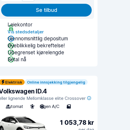
Se tilbud
Leiekontor
Vis stedsdetaljer
Gjennomsnittlig depositum
Øyeblikkelig bekreftelse!
Ubegrenset kjørelengde
Betal nå
Elektrisk
Online innsjekking tilgjengelig
Volkswagen ID.4
eller lignende Mellomklasse elite Crossover
Automat
5
Ingen A/C
5
1 053,78 kr
per dag