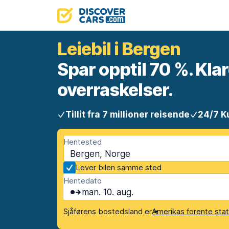
Leiebil i Bergen
Spar opptil 70 %. Klar
overraskelser.
Tillit fra 7 millioner reisende
24/7 K
Hentested
Bergen, Norge
Lever bilen samme sted
Hentedato
man. 10. aug.
Sjåførens bostedsland er
Amerikas forente sta