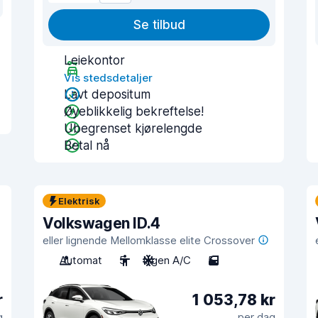
Se tilbud
Leiekontor
Vis stedsdetaljer
Lavt depositum
Øyeblikkelig bekreftelse!
Ubegrenset kjørelengde
Betal nå
Elektrisk
Volkswagen ID.4
eller lignende Mellomklasse elite Crossover
Automat
5
Ingen A/C
5
r
1 053,78 kr
g
per dag