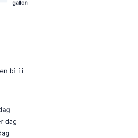
gallon
 bil i i
 dag
er dag
 dag