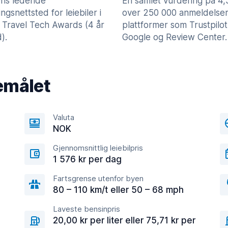
ns ledende
En samlet vurdering på 4
lingsnettsted for leiebiler i
over 250 000 anmeldelser
 Travel Tech Awards (4 år
plattformer som Trustpilot
).
Google og Review Center.
emålet
Valuta
NOK
Gjennomsnittlig leiebilpris
1 576 kr per dag
Fartsgrense utenfor byen
80 – 110 km/t eller 50 – 68 mph
Laveste bensinpris
20,00 kr per liter eller 75,71 kr per