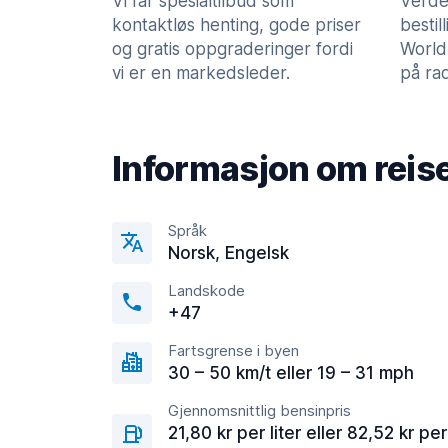
Vi får spesialtilbud som
Verde
kontaktløs henting, gode priser
bestil
og gratis oppgraderinger fordi
World
vi er en markedsleder.
på rad
Informasjon om reis
Språk
Norsk, Engelsk
Landskode
+47
Fartsgrense i byen
30 – 50 km/t eller 19 – 31 mph
Gjennomsnittlig bensinpris
21,80 kr per liter eller 82,52 kr per