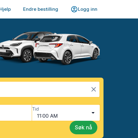
Hjelp
Endre bestilling
Logg inn
Tid
11:00 AM
Søk nå