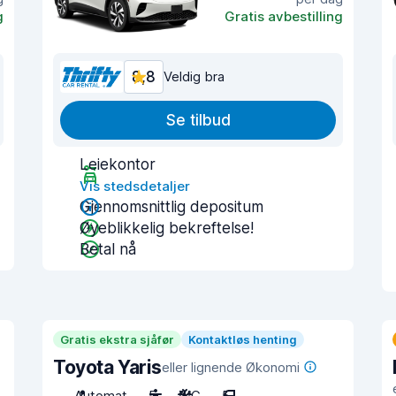
g
Gratis avbestilling
8,8
Veldig bra
Se tilbud
Leiekontor
Vis stedsdetaljer
Gjennomsnittlig depositum
Øyeblikkelig bekreftelse!
Betal nå
Gratis ekstra sjåfør
Kontaktløs henting
Toyota Yaris
eller lignende Økonomi
Automat
5
A/C
5