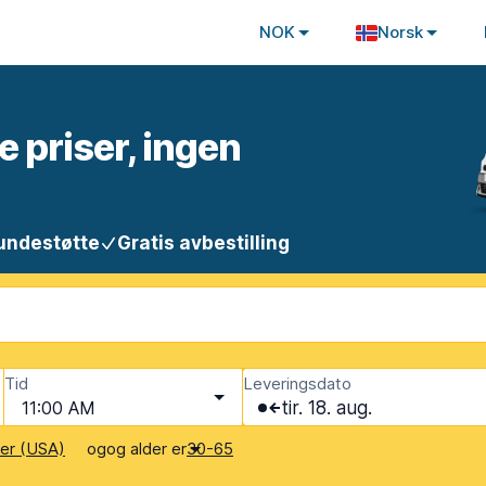
NOK
Norsk
e priser, ingen
undestøtte
Gratis avbestilling
Tid
Leveringsdato
11:00 AM
tir. 18. aug.
og
og alder er
ter (USA)
30-65