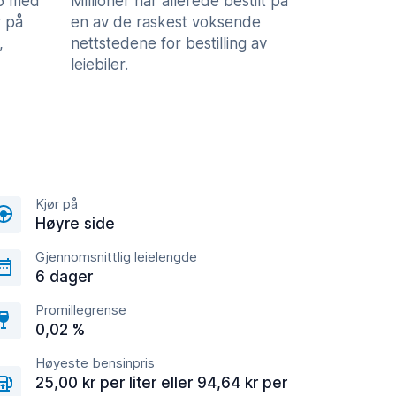
,5 med
Millioner har allerede bestilt på
 på
en av de raskest voksende
,
nettstedene for bestilling av
leiebiler.
Kjør på
Høyre side
Gjennomsnittlig leielengde
6 dager
Promillegrense
0,02 %
Høyeste bensinpris
25,00 kr per liter eller 94,64 kr per