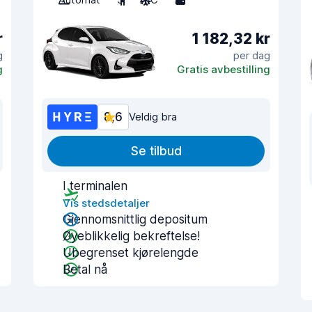
r
1 182,32 kr
g
per dag
g
Gratis avbestilling
8,6
Veldig bra
Se tilbud
I terminalen
Vis stedsdetaljer
Gjennomsnittlig depositum
Øyeblikkelig bekreftelse!
Ubegrenset kjørelengde
Betal nå