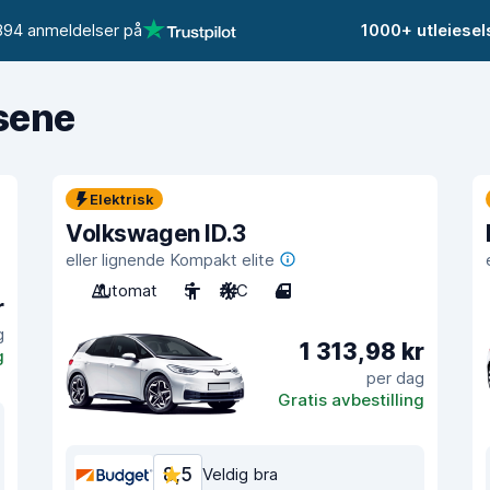
894 anmeldelser på
1000+ utleiese
isene
Elektrisk
Volkswagen ID.3
eller lignende Kompakt elite
Automat
5
A/C
4
r
g
1 313,98 kr
g
per dag
Gratis avbestilling
8,5
Veldig bra