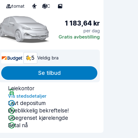
Automat
4
A/C
5
1 183,64 kr
per dag
Gratis avbestilling
8,5
Veldig bra
Se tilbud
Leiekontor
Vis stedsdetaljer
Lavt depositum
Øyeblikkelig bekreftelse!
Ubegrenset kjørelengde
Betal nå