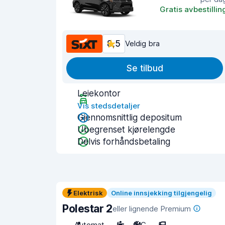
Gratis avbestillin
8,5
Veldig bra
Se tilbud
Leiekontor
Vis stedsdetaljer
Gjennomsnittlig depositum
Ubegrenset kjørelengde
Delvis forhåndsbetaling
Elektrisk
Online innsjekking tilgjengelig
Polestar 2
eller lignende Premium
Automat
5
A/C
5