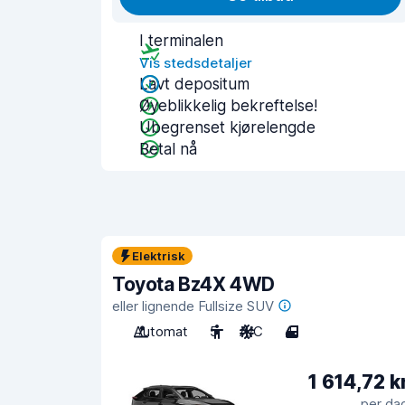
I terminalen
Vis stedsdetaljer
Lavt depositum
Øyeblikkelig bekreftelse!
Ubegrenset kjørelengde
Betal nå
Elektrisk
Toyota Bz4X 4WD
eller lignende Fullsize SUV
Automat
5
A/C
4
1 614,72 k
per da