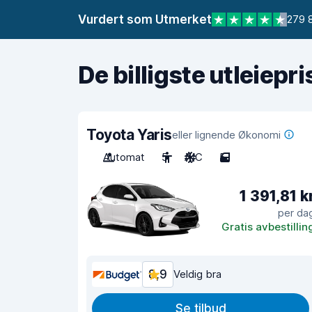
Vurdert som Utmerket
279 
De billigste utleiepr
Toyota Yaris
eller lignende Økonomi
Automat
5
A/C
5
1 391,81 k
per da
Gratis avbestillin
8,9
Veldig bra
Se tilbud