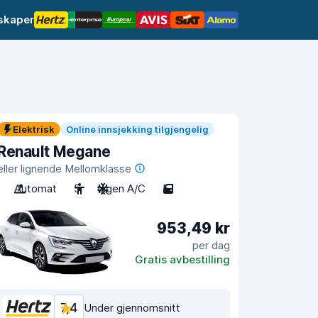
lskaper
Elektrisk
Online innsjekking tilgjengelig
Renault Megane
eller lignende Mellomklasse
Automat
5
Ingen A/C
5
953,49 kr
per dag
Gratis avbestilling
7,4
Under gjennomsnitt