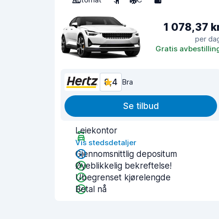
1 078,37 k
per da
Gratis avbestillin
8,4
Bra
Se tilbud
Leiekontor
Vis stedsdetaljer
Gjennomsnittlig depositum
Øyeblikkelig bekreftelse!
Ubegrenset kjørelengde
Betal nå