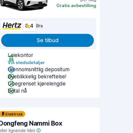
Gratis avbestilling
8,4
Bra
Se tilbud
Leiekontor
Vis stedsdetaljer
Gjennomsnittlig depositum
Øyeblikkelig bekreftelse!
Ubegrenset kjørelengde
Betal nå
Elektrisk
Dongfeng Nammi Box
eller lignende Mini